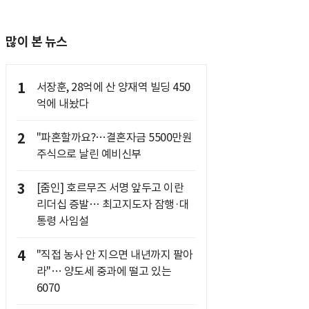
많이 본 뉴스
1
서장훈, 28억에 산 양재역 빌딩 450
억에 내놨다
2
"파혼할까요?…결혼자금 5500만원
주식으로 날린 예비신부
3
[줌인] 호르무즈 서명 앞두고 이란
리더십 증발… 최고지도자 잠행·대
통령 사임설
4
"직접 농사 안 지으면 내년까지 팔아
라"… 양도세 중과에 떨고 있는
6070