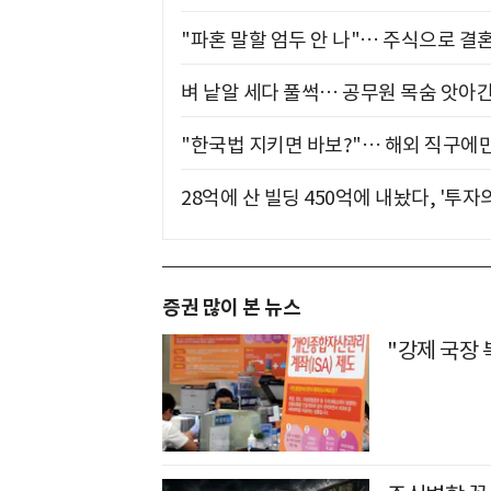
"파혼 말할 엄두 안 나"… 주식으로 결
벼 낱알 세다 풀썩… 공무원 목숨 앗아간
"한국법 지키면 바보?"… 해외 직구에만
28억에 산 빌딩 450억에 내놨다, '투자
증권 많이 본 뉴스
"강제 국장 