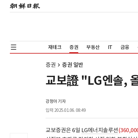
재테크
증권
부동산
IT
금융
증권
증권 일반
교보證 "LG엔솔, 
강정아 기자
입력
2025.01.06. 08:49
교보증권은 6일
LG에너지솔루션
(360,00