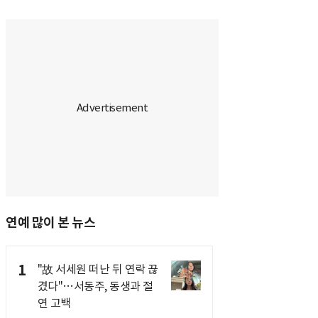
연예 많이 본 뉴스
1
"故 서세원 떠난 뒤 연락 끊
겼다"…서동주, 동생과 절
연 고백