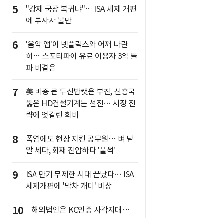
5
"강제 국장 복귀냐"… ISA 세제 개편
에 투자자 불만
6
'음악 앱'이 넷플릭스와 어깨 나란
히… 스포티파이 유료 이용자 3억 돌
파 비결은
7
美 비중 큰 두산밥캣은 부진, 신흥국
뚫은 HD건설기계는 선전… 시장 전
략에 엇갈린 희비
8
폭염에도 현장 지킨 공무원… 벼 낱
알 세다, 화재 진압하다 '풀썩'
9
ISA 만기 무제한 시대 끝났다… ISA
세제개편에 '막차 개미' 비상
10
해외법인은 KC인증 사각지대…