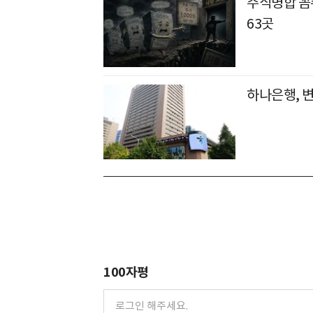
주식병합 꼼수
63곳
하나은행, 
100자평