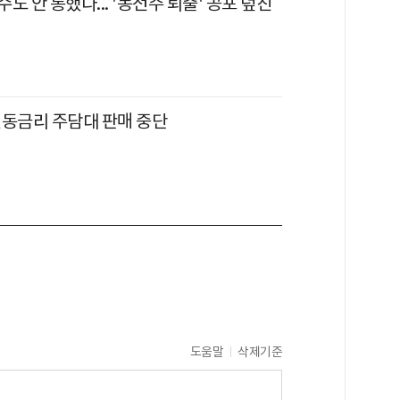
도 안 통했다... '동전주 퇴출' 공포 덮친
변동금리 주담대 판매 중단
도움말
삭제기준