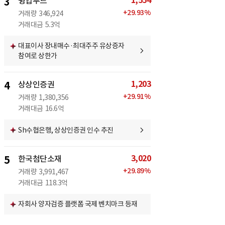
1,554
3
윙입푸드
+
29.93
%
거래량
346,924
거래대금
5.3억
대표이사 장내매수·최대주주 유상증자
참여로 상한가
1,203
4
상상인증권
+
29.91
%
거래량
1,380,356
거래대금
16.6억
Sh수협은행, 상상인증권 인수 추진
3,020
5
한국첨단소재
+
29.89
%
거래량
3,991,467
거래대금
118.3억
자회사 양자검증 플랫폼 국제 벤치마크 등재