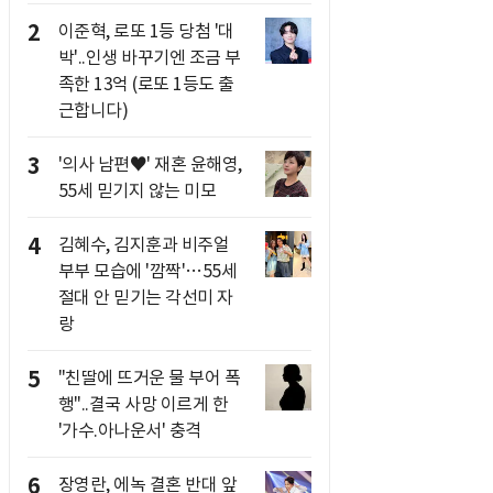
2
이준혁, 로또 1등 당첨 '대
박'..인생 바꾸기엔 조금 부
족한 13억 (로또 1등도 출
근합니다)
3
'의사 남편♥' 재혼 윤해영,
55세 믿기지 않는 미모
4
김혜수, 김지훈과 비주얼
부부 모습에 '깜짝'…55세
절대 안 믿기는 각선미 자
랑
5
"친딸에 뜨거운 물 부어 폭
행"..결국 사망 이르게 한
'가수.아나운서' 충격
6
장영란, 에녹 결혼 반대 앞