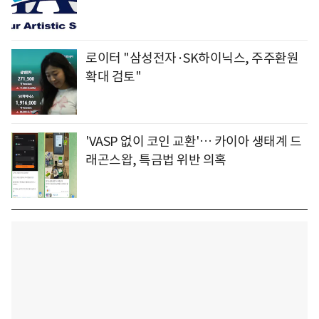
로이터 "삼성전자·SK하이닉스, 주주환원
확대 검토"
'VASP 없이 코인 교환'… 카이아 생태계 드
래곤스왑, 특금법 위반 의혹