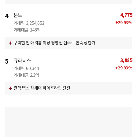
4,775
4
본느
+
29.93
%
거래량
3,254,653
거래대금
148억
구미현 전 아워홈 회장 경영권 인수로 연속 상한가
3,885
5
큐라티스
+
29.93
%
거래량
60,344
거래대금
2.3억
결핵 백신 차세대 파이프라인 진전