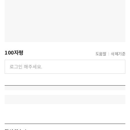
100자평
도움말
삭제기준