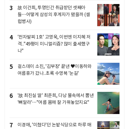
3
故 이건희, 투명인간 취급받던 셋째아
들…어떻게 삼성의 후계자가 됐을까 (셀
럽병사)
4
'전자발찌 1호' 고영욱, 이번엔 이지혜 저
격.."49평이 미니멀리즘? 많이 출세했구
나"
5
걸스데이 소진, '김부장' 끝낸 ♥이동하와
여름휴가 갔나..초록 수영복 '눈길'
6
'故 최진실 딸' 최준희, 다낭 물속에서 뽐낸
'뼈말라'…"여름 몸매 잘 가꿔놓았지요"
7
이경애, '미쳤다'던 논밭식당으로 하루 매