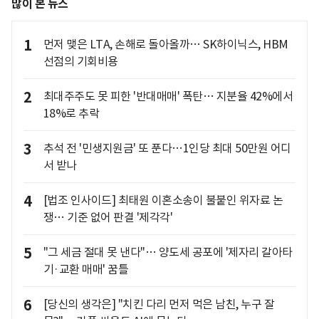
많이 본 뉴스
1
먼저 맺은 LTA, 손해로 돌아올까… SK하이닉스, HBM
선점의 기회비용
2
최대주주도 못 피한 '반대매매' 폭탄… 지분율 42%에서
18%로 추락
3
추석 전 '민생지원금' 또 푼다…1인당 최대 50만원 어디
서 받나
4
[법조 인사이드] 최태원 이혼소송이 불붙인 위자료 논
쟁… 기준 없어 판결 '제각각'
5
"그 세금 절대 못 낸다"… 양도세 공포에 '제자리 갈아타
기·교환 매매' 꿈틀
6
[당신의 생각은] "치킨 다리 먼저 먹은 남친, 누구 잘