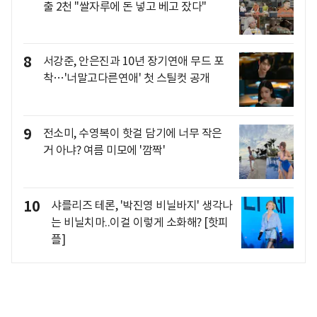
출 2천 "쌀자루에 돈 넣고 베고 잤다"
8
서강준, 안은진과 10년 장기연애 무드 포
착…'너말고다른연애' 첫 스틸컷 공개
9
전소미, 수영복이 핫걸 담기에 너무 작은
거 아냐? 여름 미모에 '깜짝'
10
샤를리즈 테론, '박진영 비닐바지' 생각나
는 비닐치마..이걸 이렇게 소화해? [핫피
플]