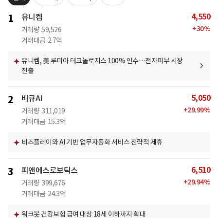
4,550
1
유니켐
+
30
%
거래량
59,526
거래대금
2.7억
유니켐, 美 루미아 테크놀로지스 100% 인수…전자피부 시장
진출
5,050
2
비큐AI
+
29.99
%
거래량
311,019
거래대금
15.3억
비즈플레이와 AI 기반 업무자동화 서비스 전략적 제휴
6,510
3
피앤에스로보틱스
+
29.94
%
거래량
399,676
거래대금
24.3억
워크봇 건강보험 급여 대상 18세 이하까지 확대