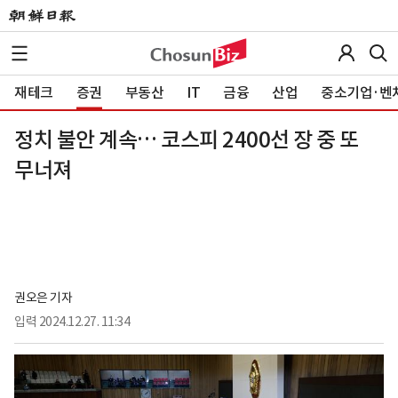
재테크
증권
부동산
IT
금융
산업
중소기업·벤
정치 불안 계속… 코스피 2400선 장 중 또
무너져
권오은 기자
입력
2024.12.27. 11:34