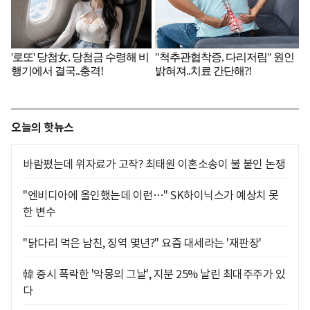
오늘의 핫뉴스
바람폈는데 위자료가 고작? 최태원 이혼소송이 불 붙인 논쟁
"엔비디아에 올인했는데 이런…" SK하이닉스가 예상치 못
한 변수
"닭다리 먹은 남친, 징역 몇년?" 요즘 대세라는 '재판장'
韓 증시 폭락한 '악몽의 그날', 지분 25% 날린 최대주주가 있
다