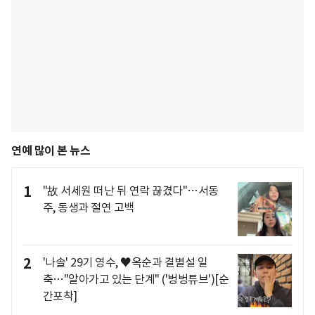
연예 많이 본 뉴스
1
"故 서세원 떠난 뒤 연락 끊겼다"…서동
주, 동생과 절연 고백
2
'나솔' 29기 영수, ♥옥순과 결별설 일
축…"알아가고 있는 단계" ('벙벙튜브')[순
간포착]