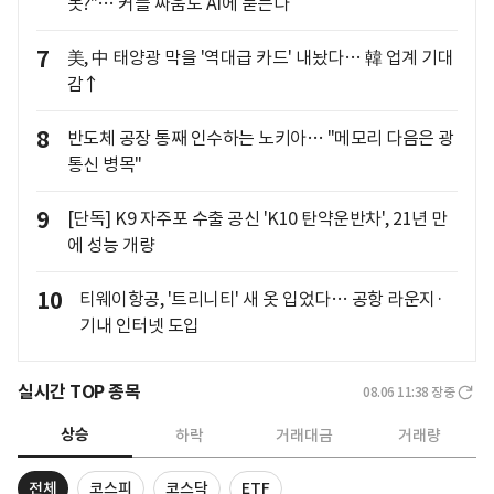
못?"… 커플 싸움도 AI에 묻는다
7
美, 中 태양광 막을 '역대급 카드' 내놨다… 韓 업계 기대
감↑
8
반도체 공장 통째 인수하는 노키아… "메모리 다음은 광
통신 병목"
9
[단독] K9 자주포 수출 공신 'K10 탄약운반차', 21년 만
에 성능 개량
10
티웨이항공, '트리니티' 새 옷 입었다… 공항 라운지·
기내 인터넷 도입
실시간 TOP 종목
08.06 11:38
장중
상승
하락
거래대금
거래량
전체
코스피
코스닥
ETF