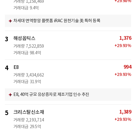
+
29.98
%
거래량
1,158,469
거래대금
9.4억
차세대 면역항암 플랫폼 iRAC 원천기술 美 특허 등록
1,376
3
해성옵틱스
+
29.93
%
거래량
7,522,859
거래대금
98.4억
994
4
E8
+
29.93
%
거래량
3,434,662
거래대금
31.9억
E8, 40억 규모 유상증자로 제조기업 인수 추진
1,389
5
크리스탈신소재
+
29.93
%
거래량
2,193,714
거래대금
29.5억