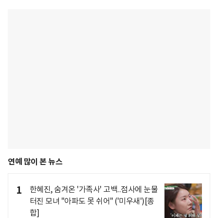
연예 많이 본 뉴스
1
한혜진, 숨겨온 '가족사' 고백..점사에 눈물
터진 모녀 "아파도 못 쉬어" ('미우새')[종
합]