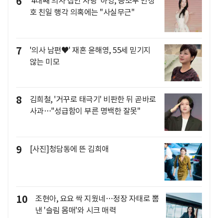
6
'4대째 의사 집안 자랑' 하영, 증조부 안상
호 친일 행각 의혹에는 "사실무근"
7
'의사 남편♥' 재혼 윤해영, 55세 믿기지
않는 미모
8
김희철, '거꾸로 태극기' 비판한 뒤 곧바로
사과…"성급함이 부른 명백한 잘못"
9
[사진]청담동에 뜬 김희애
10
조현아, 요요 싹 지웠네…정장 자태로 뽐
낸 '슬림 몸매'와 시크 매력