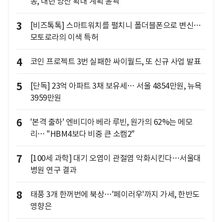
동, 내년 양산 확대 계획 윤곽"
3
[비즈톡톡] 스마트워치를 펼치니 폴더블폰으로 변신…
모토로라의 이색 특허
4
코인 프로젝트 3번 실패한 싸이월드, 또 신규 사업 발표
5
[단독] 23억 아파트 3채 보유세… 서울 4854만원, 뉴욕
3959만원
6
'본격 출하' 엔비디아 베라 루빈, 원가의 62%는 메모
리… "HBM4보다 비중 큰 소캠2"
7
[100세 과학] 대기 오염이 관절염 악화시킨다…서울대
병원 연구 결과
8
태풍 3개 한꺼번에 북상…'페이러우'까지 가세, 한반도
영향은