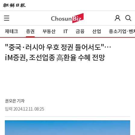
재테크
증권
부동산
IT
금융
산업
중소기업·벤
"중국·러시아 우호 정권 들어서도"…
iM증권, 조선업종 高환율 수혜 전망
권오은 기자
입력
2024.12.11. 08:25