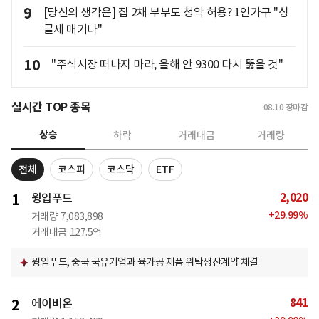
9
[당신의 생각은] 집 2채 부부도 청약 허용? 1인가구 "싱
글세 매기나"
10
"주식시장 떠나지 마라, 올해 안 9300 다시 뚫을 것"
실시간 TOP 종목
08.10
장마감
상승
하락
거래대금
거래량
전체
코스피
코스닥
ETF
2,020
1
윙입푸드
+
29.99
%
거래량
7,083,898
거래대금
127.5억
윙입푸드, 중국 국유기업과 육가공 제품 위탁생산계약 체결
841
2
에이비온