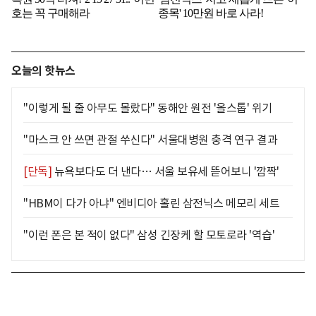
오늘의 핫뉴스
"이렇게 될 줄 아무도 몰랐다" 동해안 원전 '올스톱' 위기
"마스크 안 쓰면 관절 쑤신다" 서울대병원 충격 연구 결과
[단독]
뉴욕보다도 더 낸다… 서울 보유세 뜯어보니 '깜짝'
"HBM이 다가 아냐" 엔비디아 홀린 삼전닉스 메모리 세트
"이런 폰은 본 적이 없다" 삼성 긴장케 할 모토로라 '역습'