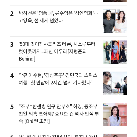
2
박하선은 '명품녀', 류수영은 '성인영화'…
고영욱, 선 세게 넘었다
3
'50대 맞아?' 샤를리즈 테론, 시스루부터
컷아웃까지...패션 아우라[지형준의
Behind]
4
악뮤 이수현, '김성주子' 김민국과 스위스
여행 "첫 만남에 2시간 넘게 기다렸다"
5
"조부=한센병 연구 안부호" 하영, 증조부
친일 의혹 연좌제? 중요한 건 역사 인식 부
족 [Oh!쎈 초점]