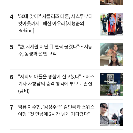
4
'50대 맞아?' 샤를리즈 테론, 시스루부터
컷아웃까지...패션 아우라[지형준의
Behind]
5
"故 서세원 떠난 뒤 연락 끊겼다"…서동
주, 동생과 절연 고백
6
"저희도 아들을 경찰에 신고했다"…버스
기사 사칭남의 충격 행각에 부모도 손절
(탐비)
7
악뮤 이수현, '김성주子' 김민국과 스위스
여행 "첫 만남에 2시간 넘게 기다렸다"