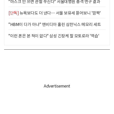
"마스크 안 쓰면 관절 쑤신다" 서울대병원 충격 연구 결과
[단독]
뉴욕보다도 더 낸다… 서울 보유세 뜯어보니 '깜짝'
"HBM이 다가 아냐" 엔비디아 홀린 삼전닉스 메모리 세트
"이런 폰은 본 적이 없다" 삼성 긴장케 할 모토로라 '역습'