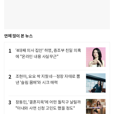
연예 많이 본 뉴스
1
'4대째 의사 집안' 하영, 증조부 친일 의혹
에 "온라인 내용 사실무근"
2
조현아, 요요 싹 지웠네…정장 자태로 뽐
낸 '슬림 몸매'와 시크 매력
3
장동민, '결혼지옥'에 어떤 돌직구 날릴까
"아내와 사연 신청 고민도 했을 정도"