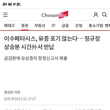
재테크
증권
부동산
IT
금융
산업
중소기업·벤
이수페타시스, 유증 포기 않는다… 정규장
상승분 시간外서 반납
금감원에 유상증자 정정신고서 제출
권오은 기자
입력
2024.12.11. 17:27