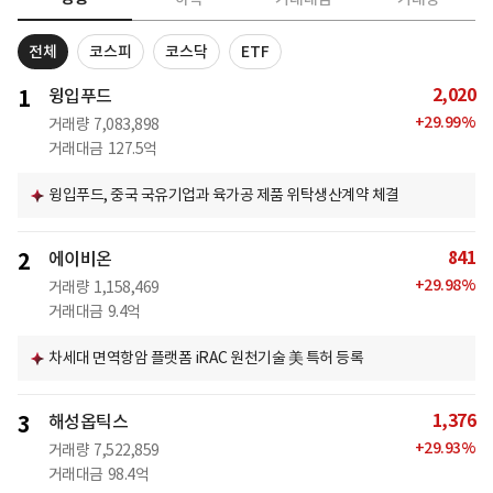
전체
코스피
코스닥
ETF
2,020
1
윙입푸드
+
29.99
%
거래량
7,083,898
거래대금
127.5억
윙입푸드, 중국 국유기업과 육가공 제품 위탁생산계약 체결
841
2
에이비온
+
29.98
%
거래량
1,158,469
거래대금
9.4억
차세대 면역항암 플랫폼 iRAC 원천기술 美 특허 등록
1,376
3
해성옵틱스
+
29.93
%
거래량
7,522,859
거래대금
98.4억