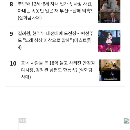
8
부모와 12세·8세 자녀 일가족 사망 사건,
아내는 속옷만 입은 채 투신…살해 의혹?
(실화탐사대)
9
길려원, 현역부 대선배에 도전장…박선주
도 "노래 상상 이상으로 잘해" (미스트롯
4)
10
동네 사람들 돈 18억 들고 사라진 안경원
여사장, 경찰관 남편도 한통속? (실화탐
사대)