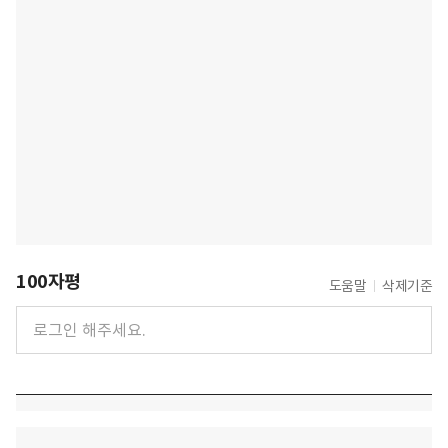
100자평
도움말
삭제기준