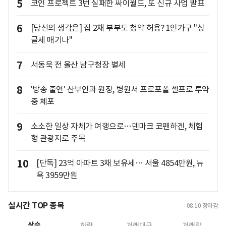
5
코인 프로젝트 3번 실패한 싸이월드, 또 신규 사업 발표
6
[당신의 생각은] 집 2채 부부도 청약 허용? 1인가구 "싱
글세 매기나"
7
서동욱 전 울산 남구청장 별세
8
'방송 출연' 산부인과 원장, 병원서 프로포폴 셀프로 투약
중 체포
9
소소한 일상 자체가 여행으로…덴마크 코펜하겐, 체험
형 관광지로 주목
10
[단독] 23억 아파트 3채 보유세… 서울 4854만원, 뉴
욕 3959만원
실시간 TOP 종목
08.10
장마감
상승
하락
거래대금
거래량