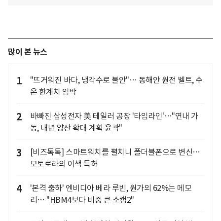
많이 본 뉴스
1
"뜨거워진 바다, 냉각수로 불안"… 동해안 원전 벨트, 수
온 한계치 임박
2
바빠진 삼성전자 美 테일러 공장 '타임라인'…"연내 가
동, 내년 양산 확대 계획 윤곽"
3
[비즈톡톡] 스마트워치를 펼치니 폴더블폰으로 변신…
모토로라의 이색 특허
4
'본격 출하' 엔비디아 베라 루빈, 원가의 62%는 메모
리… "HBM4보다 비중 큰 소캠2"