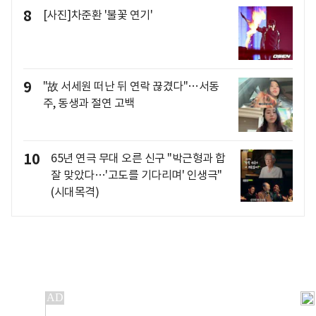
8
[사진]차준환 '불꽃 연기'
9
"故 서세원 떠난 뒤 연락 끊겼다"…서동
주, 동생과 절연 고백
10
65년 연극 무대 오른 신구 "박근형과 합
잘 맞았다…'고도를 기다리며' 인생극"
(시대목격)