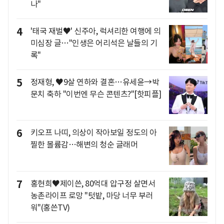
나"
4
'태국 재벌♥' 신주아, 럭셔리한 여행에 의
미심장 글…"인생은 어리석은 날들의 기
록"
5
정재형, ♥9살 연하와 결혼…유세윤→박
문치 축하 "이번엔 무슨 콘텐츠?"[핫피플]
6
키오프 나띠, 의상이 작아보일 정도의 아
찔한 볼륨감…해변의 청순 글래머
7
홍현희♥제이쓴, 80억대 압구정 살면서
농촌라이프 로망 "텃밭, 마당 너무 부러
워"(홍쓴TV)