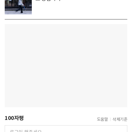
100자평
도움말
삭제기준