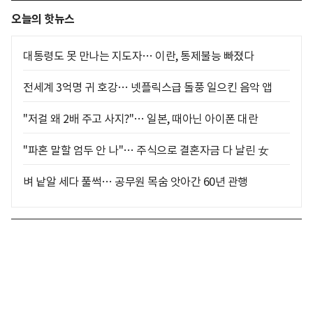
오늘의 핫뉴스
대통령도 못 만나는 지도자… 이란, 통제불능 빠졌다
전세계 3억명 귀 호강… 넷플릭스급 돌풍 일으킨 음악 앱
"저걸 왜 2배 주고 사지?"… 일본, 때아닌 아이폰 대란
"파혼 말할 엄두 안 나"… 주식으로 결혼자금 다 날린 女
벼 낱알 세다 풀썩… 공무원 목숨 앗아간 60년 관행