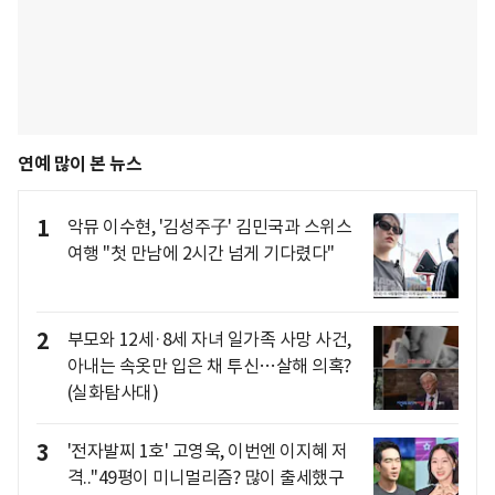
연예 많이 본 뉴스
1
악뮤 이수현, '김성주子' 김민국과 스위스
여행 "첫 만남에 2시간 넘게 기다렸다"
2
부모와 12세·8세 자녀 일가족 사망 사건,
아내는 속옷만 입은 채 투신…살해 의혹?
(실화탐사대)
3
'전자발찌 1호' 고영욱, 이번엔 이지혜 저
격.."49평이 미니멀리즘? 많이 출세했구