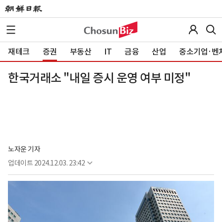
재테크
증권
부동산
IT
금융
산업
중소기업·벤
한국거래소 "내일 증시 운영 여부 미정"
노자운 기자
업데이트
2024.12.03. 23:42