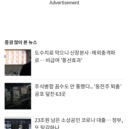
증권 많이 본 뉴스
도수치료 막으니 신장분사·체외충격파
로… 비급여 '풍선효과'
주식병합 꼼수도 안 통했다... '동전주 퇴출'
공포 덮친 63곳
23조원 남은 소상공인 코로나 대출… 정부,
또 탕감하나