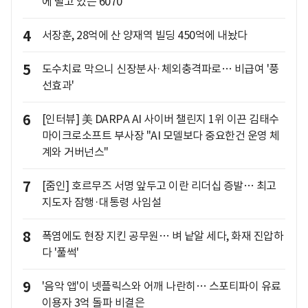
에 떨고 있는 6070
4
서장훈, 28억에 산 양재역 빌딩 450억에 내놨다
5
도수치료 막으니 신장분사·체외충격파로… 비급여 '풍
선효과'
6
[인터뷰] 美 DARPA AI 사이버 챌린지 1위 이끈 김태수
마이크로소프트 부사장 "AI 모델보다 중요한건 운영 체
계와 거버넌스"
7
[줌인] 호르무즈 서명 앞두고 이란 리더십 증발… 최고
지도자 잠행·대통령 사임설
8
폭염에도 현장 지킨 공무원… 벼 낱알 세다, 화재 진압하
다 '풀썩'
9
'음악 앱'이 넷플릭스와 어깨 나란히… 스포티파이 유료
이용자 3억 돌파 비결은