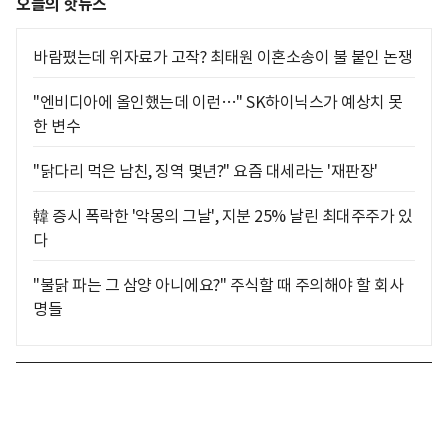
오늘의 핫뉴스
바람폈는데 위자료가 고작? 최태원 이혼소송이 불 붙인 논쟁
"엔비디아에 올인했는데 이런…" SK하이닉스가 예상치 못
한 변수
"닭다리 먹은 남친, 징역 몇년?" 요즘 대세라는 '재판장'
韓 증시 폭락한 '악몽의 그날', 지분 25% 날린 최대주주가 있
다
"불닭 파는 그 삼양 아니에요?" 주식할 때 주의해야 할 회사
명들