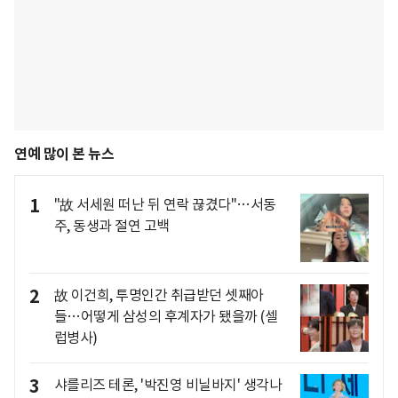
연예 많이 본 뉴스
1
"故 서세원 떠난 뒤 연락 끊겼다"…서동
주, 동생과 절연 고백
2
故 이건희, 투명인간 취급받던 셋째아
들…어떻게 삼성의 후계자가 됐을까 (셀
럽병사)
3
샤를리즈 테론, '박진영 비닐바지' 생각나