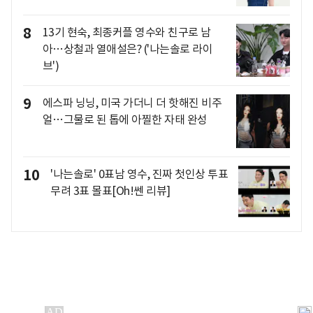
8
13기 현숙, 최종커플 영수와 친구로 남
아…상철과 열애설은? ('나는솔로 라이
브')
9
에스파 닝닝, 미국 가더니 더 핫해진 비주
얼…그물로 된 톱에 아찔한 자태 완성
10
'나는솔로' 0표남 영수, 진짜 첫인상 투표
무려 3표 몰표[Oh!쎈 리뷰]