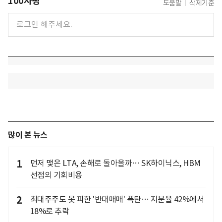
100자평
도움말
삭제기준
많이 본 뉴스
1
먼저 맺은 LTA, 손해로 돌아올까… SK하이닉스, HBM
선점의 기회비용
2
최대주주도 못 피한 '반대매매' 폭탄… 지분율 42%에서
18%로 추락