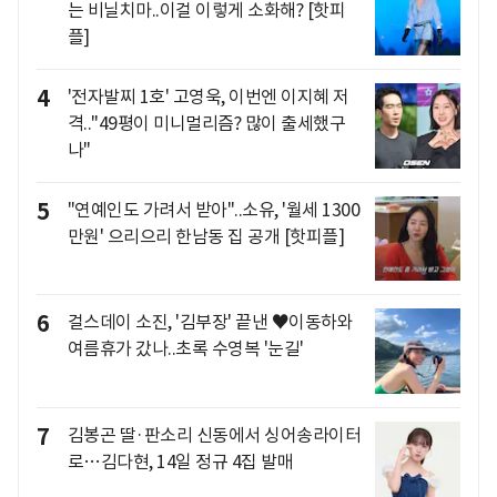
는 비닐치마..이걸 이렇게 소화해? [핫피
플]
4
'전자발찌 1호' 고영욱, 이번엔 이지혜 저
격.."49평이 미니멀리즘? 많이 출세했구
나"
5
"연예인도 가려서 받아"..소유, '월세 1300
만원' 으리으리 한남동 집 공개 [핫피플]
6
걸스데이 소진, '김부장' 끝낸 ♥이동하와
여름휴가 갔나..초록 수영복 '눈길'
7
김봉곤 딸·판소리 신동에서 싱어송라이터
로…김다현, 14일 정규 4집 발매