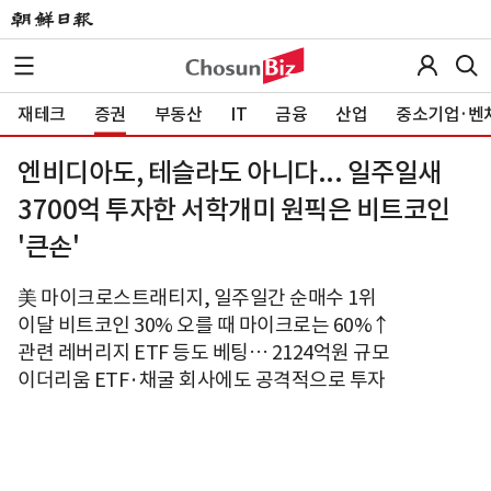
재테크
증권
부동산
IT
금융
산업
중소기업·벤
엔비디아도, 테슬라도 아니다... 일주일새
3700억 투자한 서학개미 원픽은 비트코인
'큰손'
美 마이크로스트래티지, 일주일간 순매수 1위
이달 비트코인 30% 오를 때 마이크로는 60%↑
관련 레버리지 ETF 등도 베팅… 2124억원 규모
이더리움 ETF·채굴 회사에도 공격적으로 투자