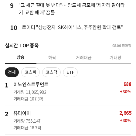
9
"그 세금 절대 못 낸다"… 양도세 공포에 '제자리 갈아타
기·교환 매매' 꿈틀
10
로이터 "삼성전자·SK하이닉스, 주주환원 확대 검토"
실시간 TOP 종목
08.06
장마감
상승
하락
거래대금
거래량
전체
코스피
코스닥
ETF
988
1
이노인스트루먼트
+
30
%
거래량
11,065,982
거래대금
107.3억
2,665
2
유티아이
+
30
%
거래량
755,147
거래대금
18.3억