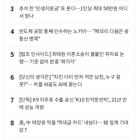
3
추석 전 '민생지원금' 또 푼다…1인당 최대 50만원 어디
서 받나
4
반도체 공장 통째 인수하는 노키아… "메모리 다음은 광
통신 병목"
5
[법조 인사이드] 최태원 이혼소송이 불붙인 위자료 논
쟁… 기준 없어 판결 '제각각'
6
[당신의 생각은] "치킨 다리 먼저 먹은 남친, 누구 잘
못?"… 커플 싸움도 AI에 묻는다
7
[단독] K9 자주포 수출 공신 'K10 탄약운반차', 21년 만
에 성능 개량
8
美, 中 태양광 막을 '역대급 카드' 내놨다… 韓 업계 기대
감↑