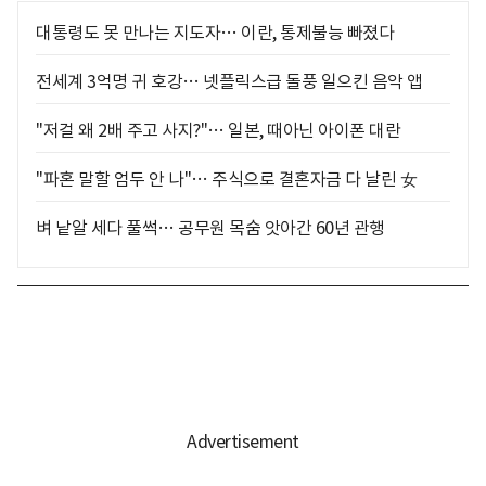
대통령도 못 만나는 지도자… 이란, 통제불능 빠졌다
전세계 3억명 귀 호강… 넷플릭스급 돌풍 일으킨 음악 앱
"저걸 왜 2배 주고 사지?"… 일본, 때아닌 아이폰 대란
"파혼 말할 엄두 안 나"… 주식으로 결혼자금 다 날린 女
벼 낱알 세다 풀썩… 공무원 목숨 앗아간 60년 관행