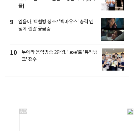
플]
9
임윤아, 백혈병 징조? '빅마우스' 충격 엔
딩에 결말 궁금증
10
누에라 음악방송 2관왕..'.exe'로 '뮤직뱅
크' 접수
개인정보처리방침
앱설치(Android)