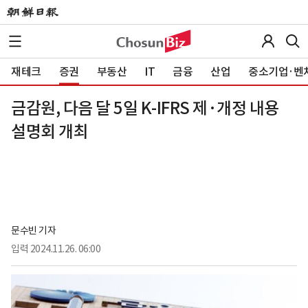
재테크
증권
부동산
IT
금융
산업
중소기업·벤
금감원, 다음 달 5일 K-IFRS 제·개정 내용
설명회 개최
문수빈 기자
입력
2024.11.26. 06:00