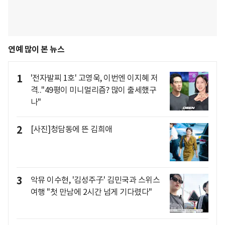
연예 많이 본 뉴스
1
'전자발찌 1호' 고영욱, 이번엔 이지혜 저
격.."49평이 미니멀리즘? 많이 출세했구
나"
2
[사진]청담동에 뜬 김희애
3
악뮤 이수현, '김성주子' 김민국과 스위스
여행 "첫 만남에 2시간 넘게 기다렸다"