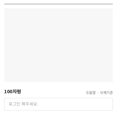
100자평
도움말
삭제기준