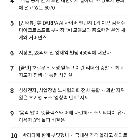
4
"직접 농사 안 지으면 내년까지 팔아라"… 양도세 중과
에 떨고 있는 6070
5
[인터뷰] 美 DARPA AI 사이버 챌린지 1위 이끈 김태수
마이크로소프트 부사장 "AI 모델보다 중요한건 운영 체
계와 거버넌스"
6
서장훈, 28억에 산 양재역 빌딩 450억에 내놨다
7
[줌인] 호르무즈 서명 앞두고 이란 리더십 증발… 최고
지도자 잠행·대통령 사임설
8
삼성전자, 사업장별 노사협의회 전사 통합… 과반 지위
잃은 초기업 노조 '영향력 만회' 시도
9
'음악 앱'이 넷플릭스와 어깨 나란히… 스포티파이 유료
이용자 3억 돌파 비결은
10
박리다매 한계 부딪혔나… 국내선 가격 올리고 해외로