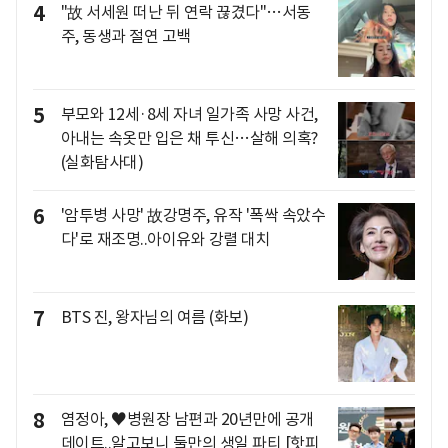
4
"故 서세원 떠난 뒤 연락 끊겼다"…서동
주, 동생과 절연 고백
5
부모와 12세·8세 자녀 일가족 사망 사건,
아내는 속옷만 입은 채 투신…살해 의혹?
(실화탐사대)
6
'암투병 사망' 故강명주, 유작 '폭싹 속았수
다'로 재조명..아이유와 강렬 대치
7
BTS 진, 왕자님의 여름 (화보)
8
염정아, ♥병원장 남편과 20년만에 공개
데이트..알고보니 둘만의 생일 파티 [핫피