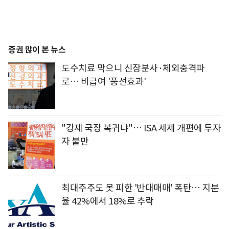
증권 많이 본 뉴스
도수치료 막으니 신장분사·체외충격파
로… 비급여 '풍선효과'
"강제 국장 복귀냐"… ISA 세제 개편에 투자
자 불만
최대주주도 못 피한 '반대매매' 폭탄… 지분
율 42%에서 18%로 추락