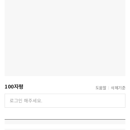
100자평
도움말
삭제기준