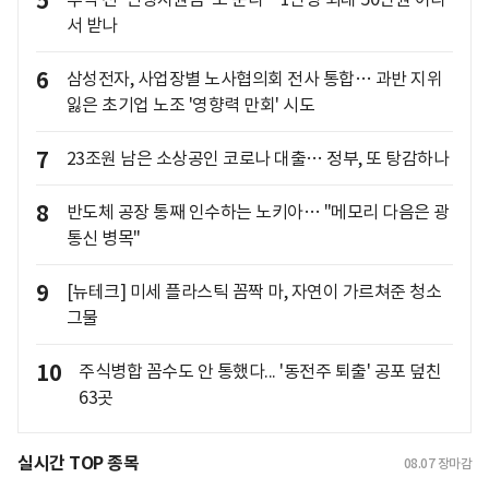
5
서 받나
6
삼성전자, 사업장별 노사협의회 전사 통합… 과반 지위
잃은 초기업 노조 '영향력 만회' 시도
7
23조원 남은 소상공인 코로나 대출… 정부, 또 탕감하나
8
반도체 공장 통째 인수하는 노키아… "메모리 다음은 광
통신 병목"
9
[뉴테크] 미세 플라스틱 꼼짝 마, 자연이 가르쳐준 청소
그물
10
주식병합 꼼수도 안 통했다... '동전주 퇴출' 공포 덮친
63곳
실시간 TOP 종목
08.07
장마감