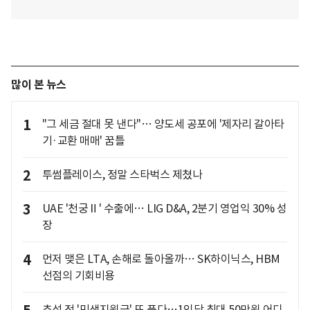
많이 본 뉴스
1
"그 세금 절대 못 낸다"… 양도세 공포에 '제자리 갈아타
기·교환 매매' 꿈틀
2
투썸플레이스, 정말 스타벅스 제쳤나
3
UAE '천궁Ⅱ' 수출에… LIG D&A, 2분기 영업익 30% 성
장
4
먼저 맺은 LTA, 손해로 돌아올까… SK하이닉스, HBM
선점의 기회비용
추석 전 '민생지원금' 또 푼다…1인당 최대 50만원 어디