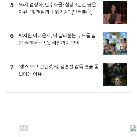
5
56세 엄정화, 탄수화물·설탕 3년간 끊은
이유.."잊혀질까봐 위기감" [인터뷰③]
6
박지원 아나운서, 딱 달라붙는 누드톱 입
은 슬렌더…속옷 라인까지 보여
7
'갱스 오브 런던3', 韓 김홍선 감독 연출 돋
보이는 이유