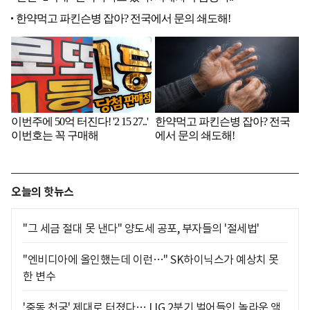
오늘의 핫뉴스
"그 세금 절대 못 낸다" 양도세 공포, 부자들의 '절세법'
"엔비디아에 올인했는데 이런…" SK하이닉스가 예상치 못
한 변수
'중동 천궁' 제대로 터졌다… LIG 2분기 벌어들인 놀라운 액