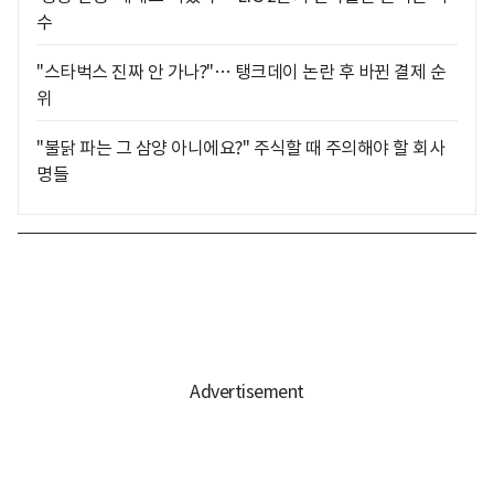
수
"스타벅스 진짜 안 가나?"… 탱크데이 논란 후 바뀐 결제 순
위
"불닭 파는 그 삼양 아니에요?" 주식할 때 주의해야 할 회사
명들