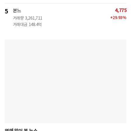
4,775
5
본느
+
29.93
%
거래량
3,261,711
거래대금
148.4억
연예 많이 본 뉴스