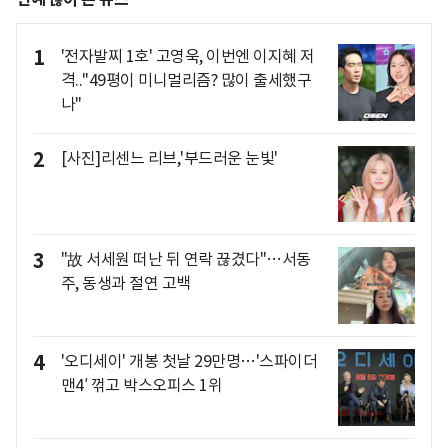
1
'전자발찌 1호' 고영욱, 이번엔 이지혜 저
격.."49평이 미니멀리즘? 많이 출세했구
나"
2
[사진]리센느 리브,'부드러운 눈빛'
3
"故 서세원 떠난 뒤 연락 끊겼다"…서동
주, 동생과 절연 고백
4
'오디세이' 개봉 첫날 29만명…'스파이더
맨4′ 꺾고 박스오피스 1위