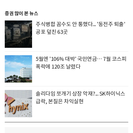
증권 많이 본 뉴스
주식병합 꼼수도 안 통했다... '동전주 퇴출'
공포 덮친 63곳
5월엔 '106% 대박' 국민연금… 7월 코스피
폭락에 120조 날렸다
솔리다임 쪼개기 상장 악재?... SK하이닉스
급락, 본질은 차익실현