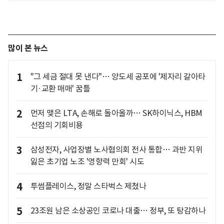
많이 본 뉴스
1
"그 세금 절대 못 낸다"… 양도세 공포에 '제자리 갈아타
기·교환 매매' 꿈틀
2
먼저 맺은 LTA, 손해로 돌아올까… SK하이닉스, HBM
선점의 기회비용
3
삼성전자, 사업장별 노사협의회 전사 통합… 과반 지위
잃은 초기업 노조 '영향력 만회' 시도
4
투썸플레이스, 정말 스타벅스 제쳤나
5
23조원 남은 소상공인 코로나 대출… 정부, 또 탕감하나