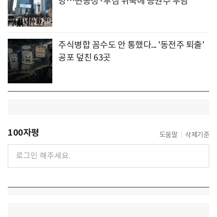
망…변동성·투심 위축에 증권주 부담"
주식병합 꼼수도 안 통했다... '동전주 퇴출'
공포 덮친 63곳
100자평
도움말
삭제기준