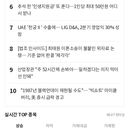
6
추석 전 '민생지원금' 또 푼다…1인당 최대 50만원 어디
서 받나
7
UAE '천궁Ⅱ' 수출에… LIG D&A, 2분기 영업익 30% 성
장
8
[법조 인사이드] 최태원 이혼소송이 불붙인 위자료 논
쟁… 기준 없어 판결 '제각각'
9
산업장관 "주 52시간제 손봐야… 일하겠다는 의지 막아
선 안돼"
10
"1987년 블랙먼데이 재현될 수도"… '빅쇼트' 마이클
버리, 美 증시 급락 경고
실시간 TOP 종목
08.07
장마감
상승
하락
거래대금
거래량