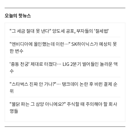
오늘의 핫뉴스
"그 세금 절대 못 낸다" 양도세 공포, 부자들의 '절세법'
"엔비디아에 올인했는데 이런…" SK하이닉스가 예상치 못
한 변수
'중동 천궁' 제대로 터졌다… LIG 2분기 벌어들인 놀라운 액
수
"스타벅스 진짜 안 가나?"… 탱크데이 논란 후 바뀐 결제 순
위
"불닭 파는 그 삼양 아니에요?" 주식할 때 주의해야 할 회사
명들