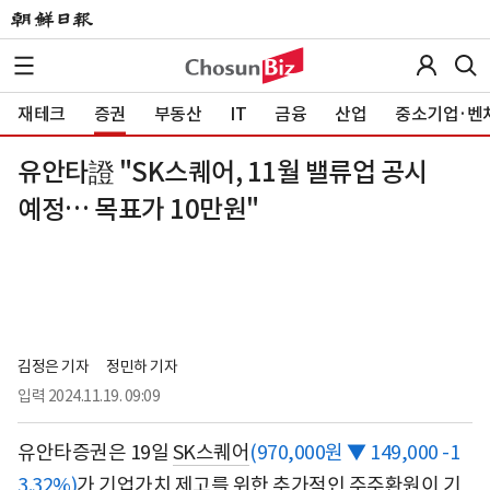
재테크
증권
부동산
IT
금융
산업
중소기업·벤
유안타證 "SK스퀘어, 11월 밸류업 공시
예정… 목표가 10만원"
김정은 기자
정민하 기자
입력
2024.11.19. 09:09
유안타증권은 19일
SK스퀘어
(970,000원 ▼ 149,000 -1
3.32%)
가 기업가치 제고를 위한 추가적인 주주환원이 기