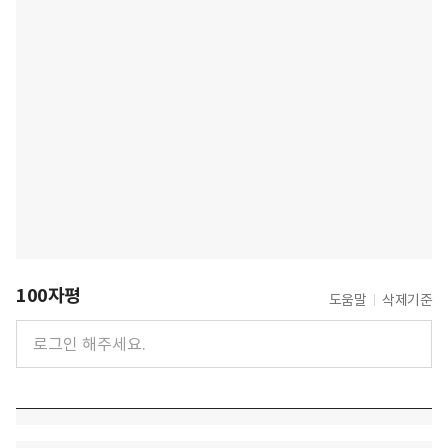
100자평
도움말
삭제기준