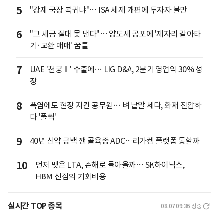
5
"강제 국장 복귀냐"… ISA 세제 개편에 투자자 불만
6
"그 세금 절대 못 낸다"… 양도세 공포에 '제자리 갈아타
기·교환 매매' 꿈틀
7
UAE '천궁Ⅱ' 수출에… LIG D&A, 2분기 영업익 30% 성
장
8
폭염에도 현장 지킨 공무원… 벼 낱알 세다, 화재 진압하
다 '풀썩'
9
40년 신약 공백 깬 골육종 ADC…리가켐 플랫폼 통할까
10
먼저 맺은 LTA, 손해로 돌아올까… SK하이닉스,
HBM 선점의 기회비용
실시간 TOP 종목
08.07 09:36
장중