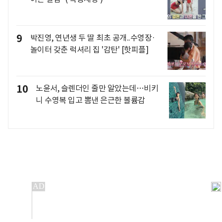
9
박진영, 연년생 두 딸 최초 공개..수영장·
놀이터 갖춘 럭셔리 집 '감탄' [핫피플]
10
노윤서, 슬렌더인 줄만 알았는데…비키
니 수영복 입고 뽐낸 은근한 볼륨감
개인정보처리방침
앱설치(Android)