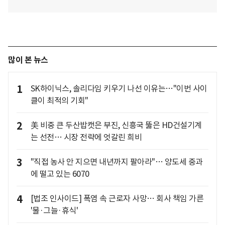
많이 본 뉴스
1
SK하이닉스, 솔리다임 키우기 나선 이유는…"이번 사이
클이 최적의 기회"
2
美 비중 큰 두산밥캣은 부진, 신흥국 뚫은 HD건설기계
는 선전… 시장 전략에 엇갈린 희비
3
"직접 농사 안 지으면 내년까지 팔아라"… 양도세 중과
에 떨고 있는 6070
4
[법조 인사이드] 폭염 속 근로자 사망… 회사 책임 가른
'물·그늘·휴식'