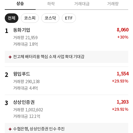
상승
하락
거래대금
거래량
전체
코스피
코스닥
ETF
8,060
1
동화기업
+
30
%
거래량
21,959
거래대금
1.8억
전고체 배터리용 핵심 소재 사업 확대 기대감
1,554
2
윙입푸드
+
29.93
%
거래량
290,138
거래대금
4.4억
1,203
3
상상인증권
+
29.91
%
거래량
1,002,602
거래대금
12.1억
수협은행, 상상인증권 인수 추진