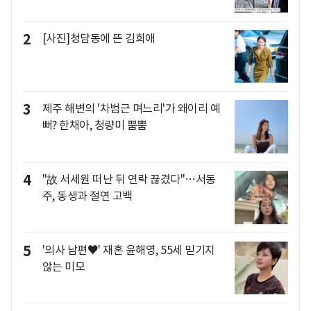
2
[사진]청담동에 뜬 김희애
3
제주 해변의 '차범근 며느리'가 왜이리 예
뻐? 한채아, 청량미 뿜뿜
4
"故 서세원 떠난 뒤 연락 끊겼다"…서동
주, 동생과 절연 고백
5
'의사 남편♥' 재혼 윤해영, 55세 믿기지
않는 미모