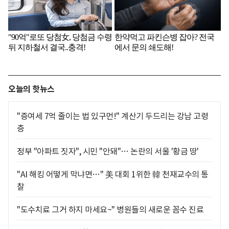
오늘의 핫뉴스
"증여세 7억 줄이는 법 있구먼!" 계산기 두드리는 강남 고령
층
정부 "아파트 짓자", 시민 "안돼"… 논란의 서울 '황금 땅'
"AI 해킹 어떻게 막냐면…" 美 대회 1위한 韓 천재교수의 통
찰
"도수치료 그거 하지 마세요~" 병원들의 새로운 꼼수 진료