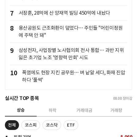
7
서장훈, 28억에 산 양재역 빌딩 450억에 내놨다
8
용산공원도 근조화환이 덮었다… 주민들 "어린이정원
에 주택 안 돼"
9
삼성전자, 사업장별 노사협의회 전사 통합… 과반 지위
잃은 초기업 노조 '영향력 만회' 시도
10
폭염에도 현장 지킨 공무원… 벼 낱알 세다, 화재 진압
하다 '풀썩'
실시간 TOP 종목
08.08
장마감
상승
하락
거래대금
거래량
전체
코스피
코스닥
ETF