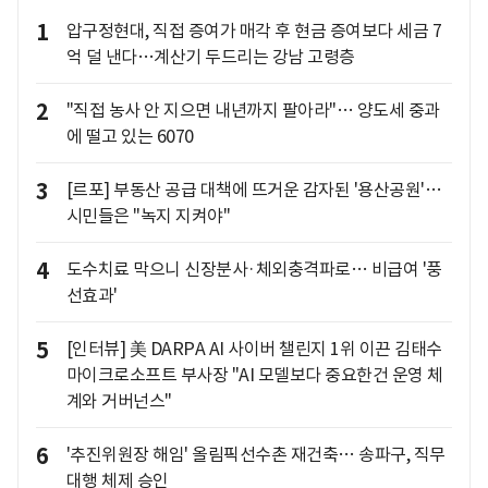
1
압구정현대, 직접 증여가 매각 후 현금 증여보다 세금 7
억 덜 낸다…계산기 두드리는 강남 고령층
2
"직접 농사 안 지으면 내년까지 팔아라"… 양도세 중과
에 떨고 있는 6070
3
[르포] 부동산 공급 대책에 뜨거운 감자된 '용산공원'…
시민들은 "녹지 지켜야"
4
도수치료 막으니 신장분사·체외충격파로… 비급여 '풍
선효과'
5
[인터뷰] 美 DARPA AI 사이버 챌린지 1위 이끈 김태수
마이크로소프트 부사장 "AI 모델보다 중요한건 운영 체
계와 거버넌스"
6
'추진위원장 해임' 올림픽선수촌 재건축… 송파구, 직무
대행 체제 승인