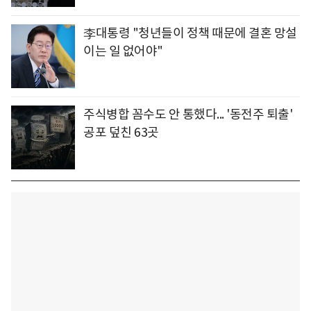
李대통령 "청년들이 정책 때문에 결혼 망설
이는 일 없어야"
주식병합 꼼수도 안 통했다... '동전주 퇴출'
공포 덮친 63곳