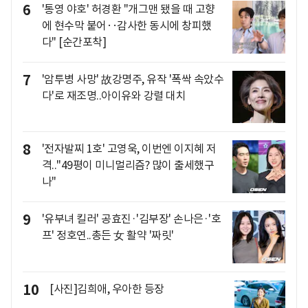
6
'통영 야호' 허경환 "개그맨 됐을 때 고향
에 현수막 붙어‥감사한 동시에 창피했
다" [순간포착]
7
'암투병 사망' 故강명주, 유작 '폭싹 속았수
다'로 재조명..아이유와 강렬 대치
8
'전자발찌 1호' 고영욱, 이번엔 이지혜 저
격.."49평이 미니멀리즘? 많이 출세했구
나"
9
'유부녀 킬러' 공효진·'김부장' 손나은·'호
프' 정호연..총든 女 활약 '짜릿'
10
[사진]김희애, 우아한 등장