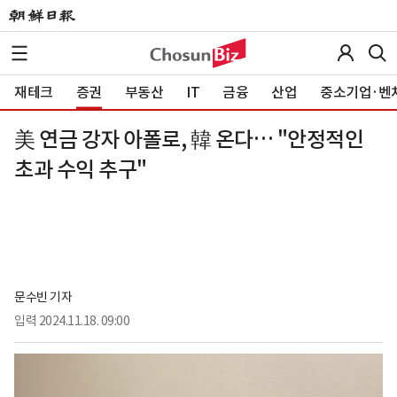
재테크
증권
부동산
IT
금융
산업
중소기업·벤
美 연금 강자 아폴로, 韓 온다… "안정적인
초과 수익 추구"
문수빈 기자
입력
2024.11.18. 09:00