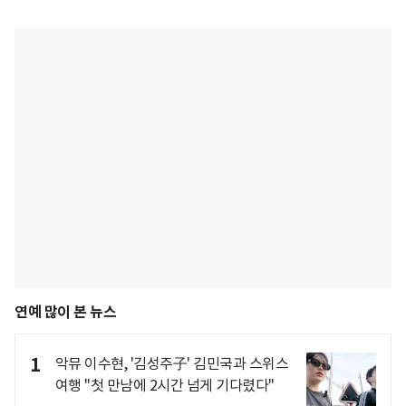
연예 많이 본 뉴스
1
악뮤 이수현, '김성주子' 김민국과 스위스
여행 "첫 만남에 2시간 넘게 기다렸다"