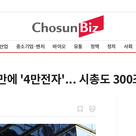
산업
중소기업·벤처
바이오
유통
정책
정치
사회
만에 '4만전자'... 시총도 30