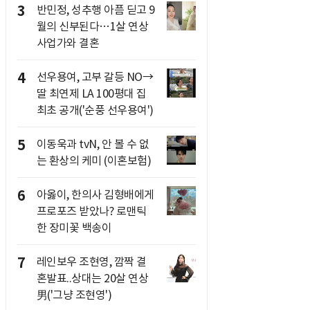
3
반민정, 성추행 아픔 딛고 9
월의 신부된다…1살 연상
사업가와 결혼
4
선우용여, 고부 갈등 NO→
딸 최연제 LA 100평대 집
최초 공개('순풍 선우용여')
5
이동욱과 tvN, 안 볼 수 없
는 환상의 케미 (이혼보험)
6
아옳이, 한의사 김형배에게
프로포즈 받았나? 로맨틱
한 장미꽃 백송이
7
레인보우 조현영, 깜짝 결
혼발표..상대는 20살 연상
男('그냥 조현영')