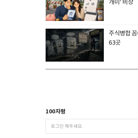
개미' 비상
주식병합 꼼수
63곳
100자평