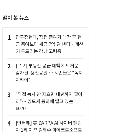
많이 본 뉴스
1
압구정현대, 직접 증여가 매각 후 현
금 증여보다 세금 7억 덜 낸다…계산
기 두드리는 강남 고령층
2
[르포] 부동산 공급 대책에 뜨거운
감자된 '용산공원'… 시민들은 "녹지
지켜야"
3
"직접 농사 안 지으면 내년까지 팔아
라"… 양도세 중과에 떨고 있는
6070
4
[인터뷰] 美 DARPA AI 사이버 챌린
지 1위 이끈 김태수 마이크로소프트