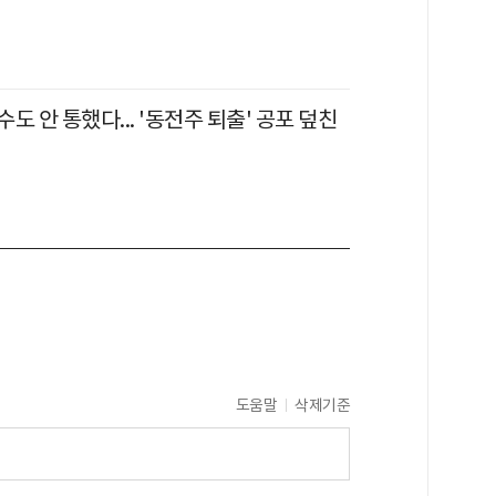
도 안 통했다... '동전주 퇴출' 공포 덮친
도움말
삭제기준