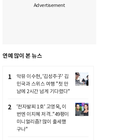
연예 많이 본 뉴스
1
악뮤 이수현, '김성주子' 김
민국과 스위스 여행 "첫 만
남에 2시간 넘게 기다렸다"
2
'전자발찌 1호' 고영욱, 이
번엔 이지혜 저격.."49평이
미니멀리즘? 많이 출세했
구나"