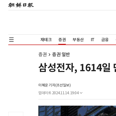
재테크
증권
부동산
IT
금융
증권
증권 일반
삼성전자, 1614일 
이혜운 기자(조선일보)
업데이트
2024.11.14. 19:04