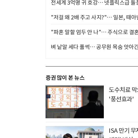
전세계 3억명 귀 호강… 넷플릭스급 돌
"저걸 왜 2배 주고 사지?"… 일본, 때
"파혼 말할 엄두 안 나"… 주식으로 결
벼 낱알 세다 풀썩… 공무원 목숨 앗아간
증권 많이 본 뉴스
도수치료 막
'풍선효과'
ISA 만기 