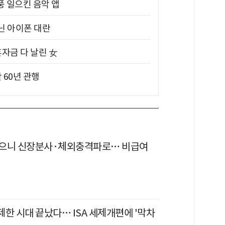
풍 일으킨 음악 앱
아닌 아이폰 대란
혼자금 다 날린 女
 60년 관행
으니 신장분사·체외충격파로… 비급여
무제한 시대 끝났다… ISA 세제개편에 '막차