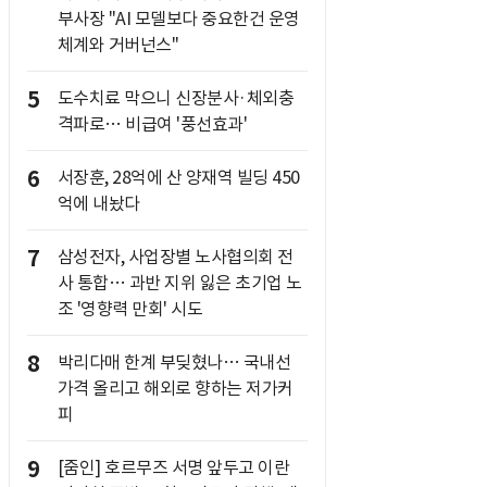
부사장 "AI 모델보다 중요한건 운영
체계와 거버넌스"
5
도수치료 막으니 신장분사·체외충
격파로… 비급여 '풍선효과'
6
서장훈, 28억에 산 양재역 빌딩 450
억에 내놨다
7
삼성전자, 사업장별 노사협의회 전
사 통합… 과반 지위 잃은 초기업 노
조 '영향력 만회' 시도
8
박리다매 한계 부딪혔나… 국내선
가격 올리고 해외로 향하는 저가커
피
9
[줌인] 호르무즈 서명 앞두고 이란