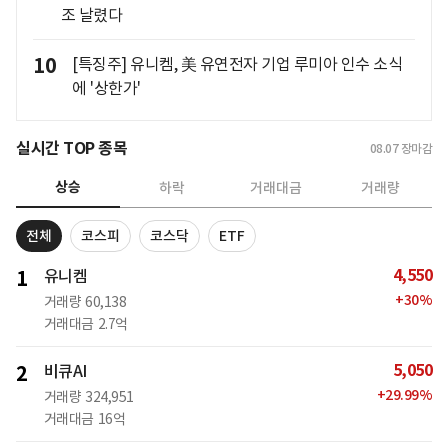
조 날렸다
10
[특징주] 유니켐, 美 유연전자 기업 루미아 인수 소식
에 '상한가'
실시간 TOP 종목
08.07
장마감
상승
하락
거래대금
거래량
전체
코스피
코스닥
ETF
4,550
1
유니켐
+
30
%
거래량
60,138
거래대금
2.7억
5,050
2
비큐AI
+
29.99
%
거래량
324,951
거래대금
16억