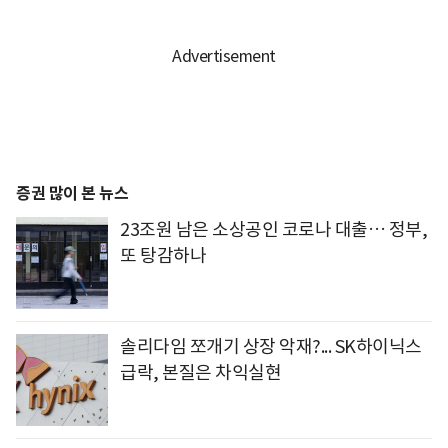
증권 많이 본 뉴스
23조원 남은 소상공인 코로나 대출… 정부,
또 탕감하나
솔리다임 쪼개기 상장 악재?... SK하이닉스
급락, 본질은 차익실현