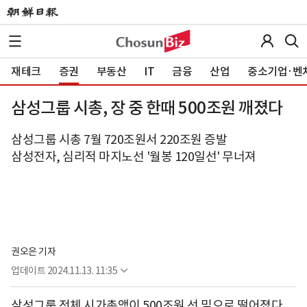
재테크
증권
부동산
IT
금융
산업
중소기업·벤
삼성그룹 시총, 장 중 한때 500조원 깨졌다
삼성그룹 시총 7월 720조원서 220조원 증발
삼성전자, 심리적 마지노선 '월봉 120일선' 무너져
권오은 기자
업데이트
2024.11.13. 11:35
삼성그룹 전체 시가총액이 500조원 선 밑으로 떨어졌다.