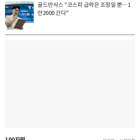
골드만삭스 "코스피 급락은 조정일 뿐…1
만2000 간다"
100자평