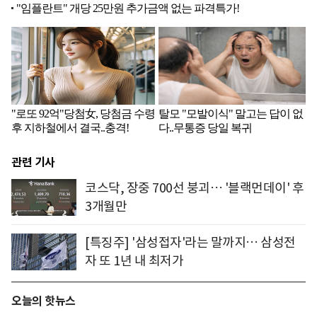
관련 기사
코스닥, 장중 700선 붕괴… '블랙먼데이' 후
3개월만
[특징주] '삼성접자'라는 말까지… 삼성전
자 또 1년 내 최저가
오늘의 핫뉴스