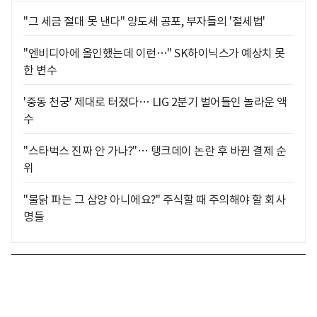
"그 세금 절대 못 낸다" 양도세 공포, 부자들의 '절세법'
"엔비디아에 올인했는데 이런…" SK하이닉스가 예상치 못
한 변수
'중동 천궁' 제대로 터졌다… LIG 2분기 벌어들인 놀라운 액
수
"스타벅스 진짜 안 가나?"… 탱크데이 논란 후 바뀐 결제 순
위
"불닭 파는 그 삼양 아니에요?" 주식할 때 주의해야 할 회사
명들