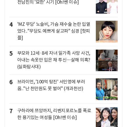
전남친의 '묘한' 시기 [Oh!쎈 이슈]
4
'MZ 무당' 노슬비, 가슴 재수술 논란 입열
었다.."무당도 예쁘게 살고파" 심경 [핫피
플]
5
부모와 12세·8세 자녀 일가족 사망 사건,
아내는 속옷만 입은 채 투신…살해 의혹?
(실화탐사대)
6
브라이언, '100억 탕진' 서인영에 부러
움.."난 천만원도 못 벌어" (개과천선)
7
구하라에 쯔양까지, 리벤지포르노를 폭로
한 용기있는 여성들 [Oh!쎈 이슈]