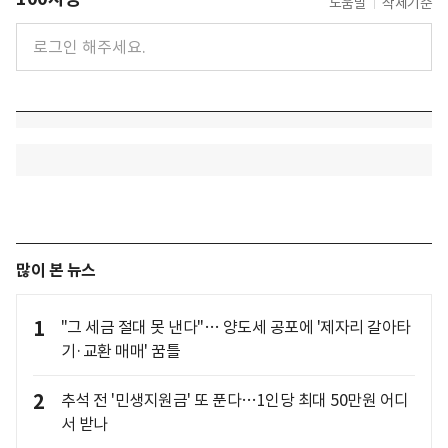
도움말
삭제기준
많이 본 뉴스
1
"그 세금 절대 못 낸다"… 양도세 공포에 '제자리 갈아타
기·교환 매매' 꿈틀
2
추석 전 '민생지원금' 또 푼다…1인당 최대 50만원 어디
서 받나