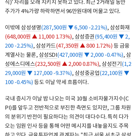
식)' 자리를 오래 지키지 못하고 있다. 최근 2거래일 동안
주가가 4%가량 하락하면서 96만원대에 머물고 있다.
이밖에
삼성생명
(287,500원 ▼ 6,500 -2.21%)
,
삼성화재
(648,000원 ▲ 11,000 1.73%)
,
삼성증권
(95,400원 ▼ 2,
200 -2.25%)
,
삼성카드
(47,350원 ▲ 800 1.72%)
등 금융
계열사는 물론,
삼성SDI
(427,000원 ▼ 2,000 -0.47%)
,
삼
성에스디에스
(232,500원 ▲ 2,000 0.87%)
,
삼성전기
(1,2
29,000원 ▼ 127,000 -9.37%)
,
삼성중공업
(22,100원 ▼
100 -0.45%)
등도 이날 약세 흐름이다.
국내 증시가 이날 밤 나오는 미국 10월 소비자물가지수(C
PI)를 앞두고 전반적으로 부진한 측면도 있지만, 그룹 차원
의 분위기 반전이 필요하다는 의견이 대다수다. 특히 다가
오는 임원 인사 등을 통해 어떤 메시지를 내놓을지도 주목
하고 있다. 금융투자업계 관계자는 "최근 서울 서초구 삼성