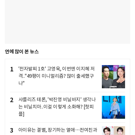
연예 많이 본 뉴스
1
'전자발찌 1호' 고영욱, 이번엔 이지혜 저
격.."49평이 미니멀리즘? 많이 출세했구
나"
2
샤를리즈 테론, '박진영 비닐바지' 생각나
는 비닐치마..이걸 이렇게 소화해? [핫피
플]
3
아이유는 결별, 장기하는 열애…전여친과