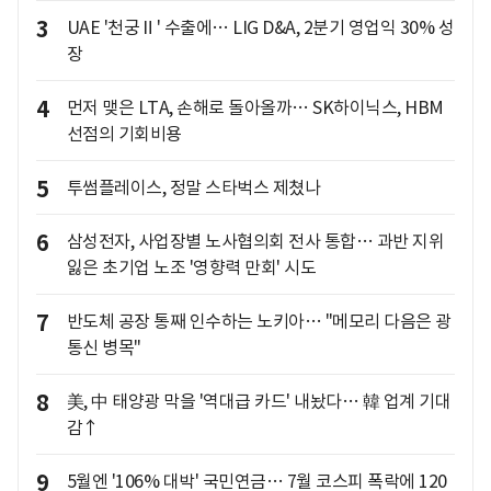
3
UAE '천궁Ⅱ' 수출에… LIG D&A, 2분기 영업익 30% 성
장
4
먼저 맺은 LTA, 손해로 돌아올까… SK하이닉스, HBM
선점의 기회비용
5
투썸플레이스, 정말 스타벅스 제쳤나
6
삼성전자, 사업장별 노사협의회 전사 통합… 과반 지위
잃은 초기업 노조 '영향력 만회' 시도
7
반도체 공장 통째 인수하는 노키아… "메모리 다음은 광
통신 병목"
8
美, 中 태양광 막을 '역대급 카드' 내놨다… 韓 업계 기대
감↑
9
5월엔 '106% 대박' 국민연금… 7월 코스피 폭락에 120