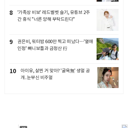
8
'가족상 비보' 레드벨벳 슬기, 유튜브 2주
간 휴식 "너른 양해 부탁드린다"
9
권은비, 워터밤 600만 찍고 떠났다…'열애
인정' 빠니보틀과 금정산 行
10
아이유, 살찐 거 맞아? '굴욕無' 생얼 공
개..눈부신 비주얼