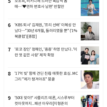
5
오초희, 비키니에 드러난 육감적 몸
매…'♥연하 변호사 남편' 반할만
6
'KBS 퇴사' 김재원, '프리 선배' 이혜성 만
났다…"30년 6개월, 들러리였을 뿐" ('1%
북클럽')[종합]
7
'로코 장인' 정해인, '중증' 하영 만났다..'이
런 엿 같은 사랑' 제작 확정
8
'17억 빚' 함께 견딘 친母 애틋한 효심..MC
그리 "제가 챙겨야죠" 뭉클
9
'50대 맞아?' 샤를리즈 테론, 시스루부터
컷아웃까지...패션 아우라[지형준의