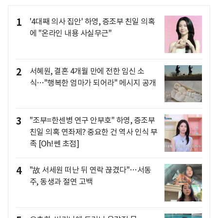
1
'4대째 의사 집안' 하영, 증조부 친일 의혹
에 "온라인 내용 사실무근"
2
서혜원, 결혼 4개월 만에 전한 임신 소
식…"행복한 엄마가 되어라" 메시지 공개
3
"조부=한센병 연구 안부호" 하영, 증조부
친일 의혹 연좌제? 중요한 건 역사 인식 부
족 [Oh!쎈 초점]
4
"故 서세원 떠난 뒤 연락 끊겼다"…서동
주, 동생과 절연 고백