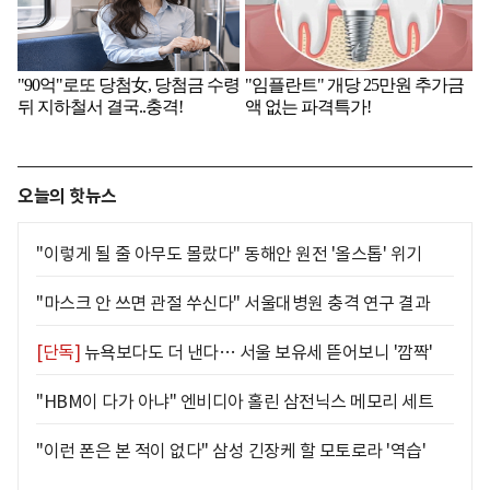
오늘의 핫뉴스
"이렇게 될 줄 아무도 몰랐다" 동해안 원전 '올스톱' 위기
"마스크 안 쓰면 관절 쑤신다" 서울대병원 충격 연구 결과
[단독]
뉴욕보다도 더 낸다… 서울 보유세 뜯어보니 '깜짝'
"HBM이 다가 아냐" 엔비디아 홀린 삼전닉스 메모리 세트
"이런 폰은 본 적이 없다" 삼성 긴장케 할 모토로라 '역습'