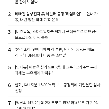
온 한계치 임박
2
바빠진 삼성전자 美 테일러 공장 '타임라인'…"연내 가
동, 내년 양산 확대 계획 윤곽"
3
[비즈톡톡] 스마트워치를 펼치니 폴더블폰으로 변신…
모토로라의 이색 특허
4
'본격 출하' 엔비디아 베라 루빈, 원가의 62%는 메모
리… "HBM4보다 비중 큰 소캠2"
5
[인터뷰] 이관옥 싱가포르국립대 교수 "고가주택 누진
과세는 부유세에 가까워"
6
한화, KAI 지분 15.89% 확보… 공정위에 기업결합 심사
신청
7
[당신의 생각은] 집 2채 부부도 청약 허용? 1인가구 "싱
글세 매기나"