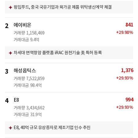
윙입푸드, 중국 국유기업과 육가공 제품 위탁생산계약 체결
841
2
에이비온
+
29.98
%
거래량
1,158,469
거래대금
9.4억
차세대 면역항암 플랫폼 iRAC 원천기술 美 특허 등록
1,376
3
해성옵틱스
+
29.93
%
거래량
7,522,859
거래대금
98.4억
994
4
E8
+
29.93
%
거래량
3,434,662
거래대금
31.9억
E8, 40억 규모 유상증자로 제조기업 인수 추진