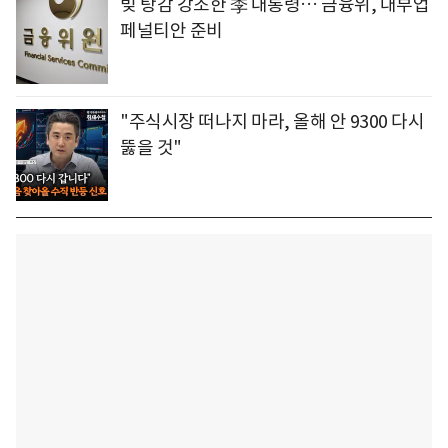
빚 탕감 강조한 李 대통령… 금융위, 대부업
페널티안 준비
"주식시장 떠나지 마라, 올해 안 9300 다시
뚫을 것"