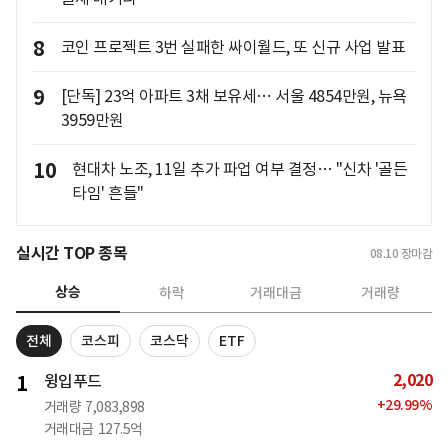
8
코인 프로젝트 3번 실패한 싸이월드, 또 신규 사업 발표
9
[단독] 23억 아파트 3채 보유세… 서울 4854만원, 뉴욕
3959만원
10
현대차 노조, 11일 추가 파업 여부 결정… "신차 '골든
타임' 흔들"
실시간 TOP 종목
08.10
장마감
상승
하락
거래대금
거래량
전체
코스피
코스닥
ETF
2,020
1
윙입푸드
+
29.99
%
거래량
7,083,898
거래대금
127.5억