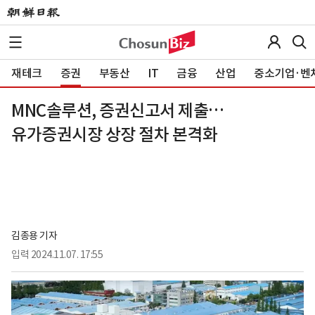
재테크
증권
부동산
IT
금융
산업
중소기업·벤
MNC솔루션, 증권신고서 제출…
유가증권시장 상장 절차 본격화
김종용 기자
입력
2024.11.07. 17:55