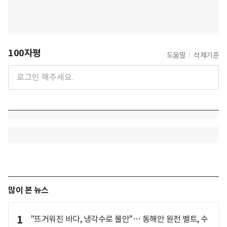
100자평
도움말
삭제기준
많이 본 뉴스
1
"뜨거워진 바다, 냉각수로 불안"… 동해안 원전 벨트, 수