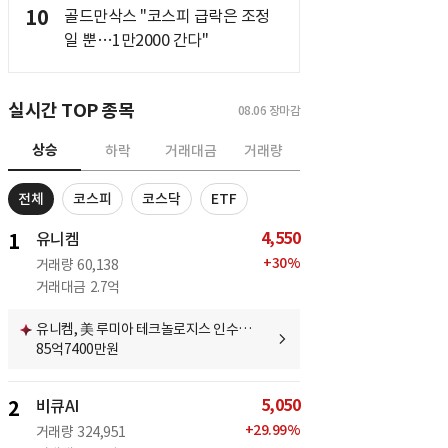
10
골드만삭스 "코스피 급락은 조정
일 뿐…1만2000 간다"
실시간 TOP 종목
08.06
장마감
상승
하락
거래대금
거래량
전체
코스피
코스닥
ETF
4,550
1
유니켐
+
30
%
거래량
60,138
거래대금
2.7억
유니켐, 美 루미아 테크놀로지스 인수…
85억7400만원
5,050
2
비큐AI
+
29.99
%
거래량
324,951