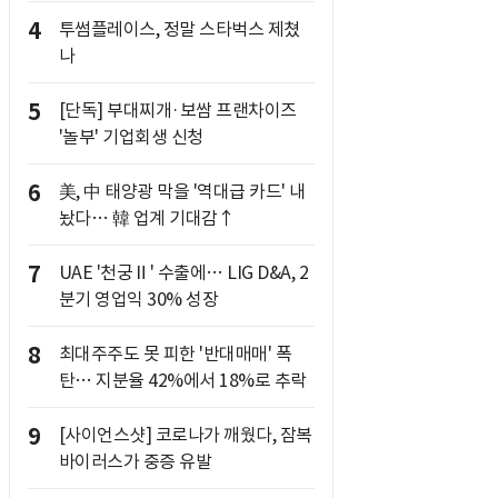
4
투썸플레이스, 정말 스타벅스 제쳤
나
5
[단독] 부대찌개·보쌈 프랜차이즈
'놀부' 기업회생 신청
6
美, 中 태양광 막을 '역대급 카드' 내
놨다… 韓 업계 기대감↑
7
UAE '천궁Ⅱ' 수출에… LIG D&A, 2
분기 영업익 30% 성장
8
최대주주도 못 피한 '반대매매' 폭
탄… 지분율 42%에서 18%로 추락
9
[사이언스샷] 코로나가 깨웠다, 잠복
바이러스가 중증 유발