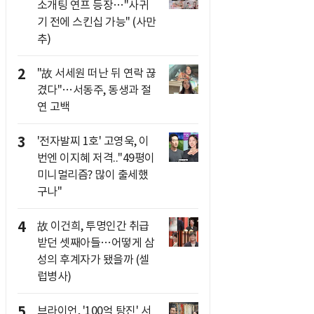
소개팅 연프 등장…"사귀
기 전에 스킨십 가능" (사만
추)
2
"故 서세원 떠난 뒤 연락 끊
겼다"…서동주, 동생과 절
연 고백
3
'전자발찌 1호' 고영욱, 이
번엔 이지혜 저격.."49평이
미니멀리즘? 많이 출세했
구나"
4
故 이건희, 투명인간 취급
받던 셋째아들…어떻게 삼
성의 후계자가 됐을까 (셀
럽병사)
5
브라이언, '100억 탕진' 서