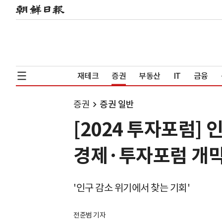
재테크
증권
부동산
IT
금융
증권
증권 일반
[2024 투자포럼]
경제·투자포럼 개
'인구 감소 위기에서 찾는 기회'
전준범 기자