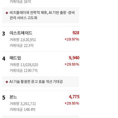
거래대금
16억
비즈플레이와 전략적 제휴, AI 기반 출장·경비
관리 서비스 고도화
928
3
이스트에이드
+
29.97
%
거래량
2,620,951
거래대금
22.3억
9,940
4
매드업
+
29.93
%
거래량
13,028,020
거래대금
1190.7억
AI 기술 활용한 광고 효율 개선 기대감
4,775
5
본느
+
29.93
%
거래량
3,261,711
거래대금
148.4억