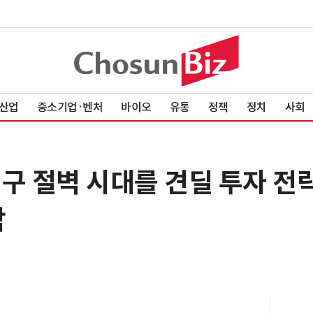
산업
중소기업·벤처
바이오
유통
정책
정치
사회
 인구 절벽 시대를 견딜 투자 전
막