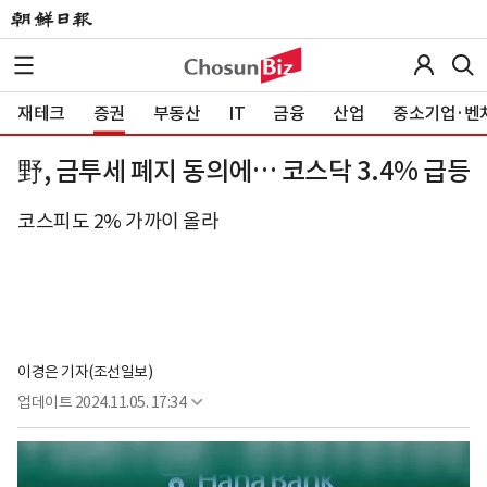
재테크
증권
부동산
IT
금융
산업
중소기업·벤
野, 금투세 폐지 동의에… 코스닥 3.4% 급등
코스피도 2% 가까이 올라
이경은 기자(조선일보)
업데이트
2024.11.05. 17:34