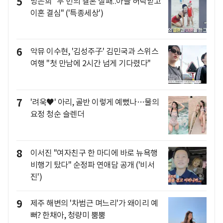
5
방은희 "두 번의 결혼 실패..아들 허락받고
이혼 결심" ('특종세상')
6
악뮤 이수현, '김성주子' 김민국과 스위스
여행 "첫 만남에 2시간 넘게 기다렸다"
7
'려욱♥' 아리, 골반 이렇게 예뻤나…물의
요정 청순 슬렌더
8
이서진 "여자친구 한 마디에 바로 뉴욕행
비행기 탔다" 순정파 연애담 공개 ('비서
진')
9
제주 해변의 '차범근 며느리'가 왜이리 예
뻐? 한채아, 청량미 뿜뿜