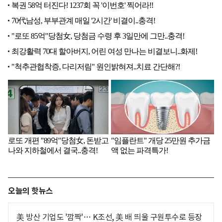
오늘의 핫뉴스
美 방산 기업도 '깜짝'… K조선, 美 배 띄울 구원투수로 등장