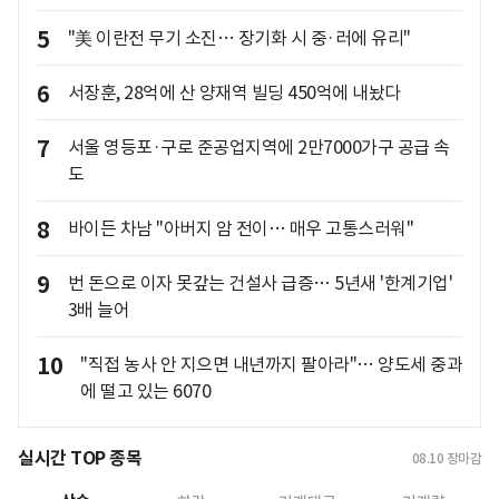
5
"美 이란전 무기 소진… 장기화 시 중·러에 유리"
6
서장훈, 28억에 산 양재역 빌딩 450억에 내놨다
7
서울 영등포·구로 준공업지역에 2만7000가구 공급 속
도
8
바이든 차남 "아버지 암 전이… 매우 고통스러워"
9
번 돈으로 이자 못갚는 건설사 급증… 5년새 '한계기업'
3배 늘어
10
"직접 농사 안 지으면 내년까지 팔아라"… 양도세 중과
에 떨고 있는 6070
실시간 TOP 종목
08.10
장마감