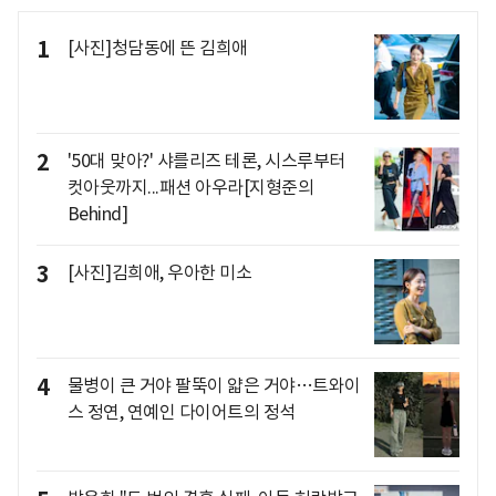
1
[사진]청담동에 뜬 김희애
2
'50대 맞아?' 샤를리즈 테론, 시스루부터
컷아웃까지...패션 아우라[지형준의
Behind]
3
[사진]김희애, 우아한 미소
4
물병이 큰 거야 팔뚝이 얇은 거야…트와이
스 정연, 연예인 다이어트의 정석