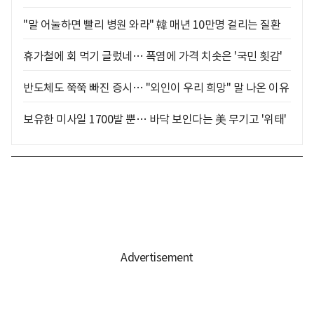
"말 어눌하면 빨리 병원 와라" 韓 매년 10만명 걸리는 질환
휴가철에 회 먹기 글렀네… 폭염에 가격 치솟은 '국민 횟감'
반도체도 쭉쭉 빠진 증시… "외인이 우리 희망" 말 나온 이유
보유한 미사일 1700발 뿐… 바닥 보인다는 美 무기고 '위태'