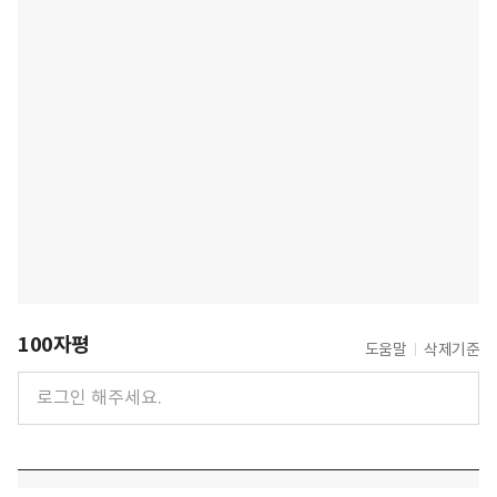
100자평
도움말
삭제기준