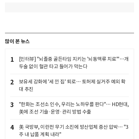
많이 본 뉴스
1
[인터뷰] "뇌졸중 골든타임 지키는 '뇌동맥류 치료'"…개
두술 없이 혈관 타고 들어가 막는다
2
보유세 강화에 '세 낀 집' 퇴로… 토허제 실거주 예외 확
대 추진
3
"한화는 조선소 인수, 우리는 노하우를 판다"… HD현대,
美에 조선 기술·운영·관리 방법 수출
4
美 국방부, 이란전 무기 소진에 방산업체 증산 압박… "3
주 내 납품 계획 내라"