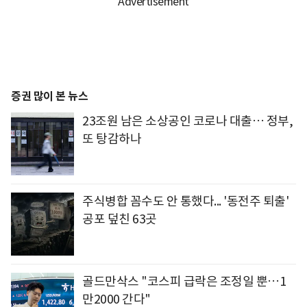
증권 많이 본 뉴스
23조원 남은 소상공인 코로나 대출… 정부,
또 탕감하나
주식병합 꼼수도 안 통했다... '동전주 퇴출'
공포 덮친 63곳
골드만삭스 "코스피 급락은 조정일 뿐…1
만2000 간다"