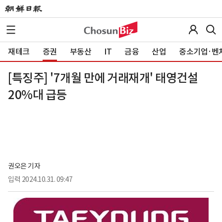
재테크
증권
부동산
IT
금융
산업
중소기업·벤
[특징주] '7개월 만에 거래재개' 태영건설
20%대 급등
권오은 기자
입력
2024.10.31. 09:47