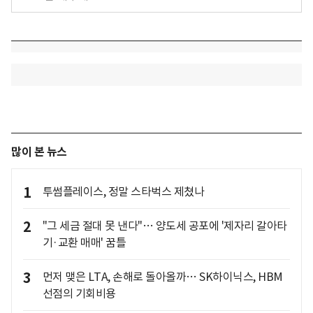
많이 본 뉴스
1
투썸플레이스, 정말 스타벅스 제쳤나
2
"그 세금 절대 못 낸다"… 양도세 공포에 '제자리 갈아타
기·교환 매매' 꿈틀
3
먼저 맺은 LTA, 손해로 돌아올까… SK하이닉스, HBM
선점의 기회비용