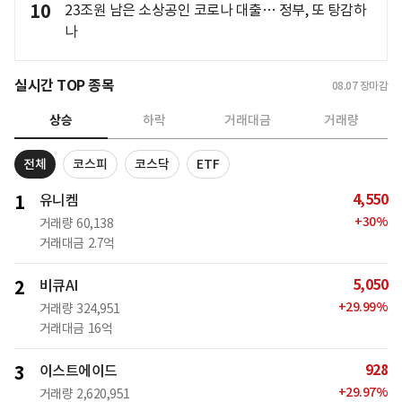
10
23조원 남은 소상공인 코로나 대출… 정부, 또 탕감하
나
실시간 TOP 종목
08.07
장마감
상승
하락
거래대금
거래량
전체
코스피
코스닥
ETF
4,550
1
유니켐
+
30
%
거래량
60,138
거래대금
2.7억
5,050
2
비큐AI
+
29.99
%
거래량
324,951
거래대금
16억
928
3
이스트에이드
+
29.97
%
거래량
2,620,951