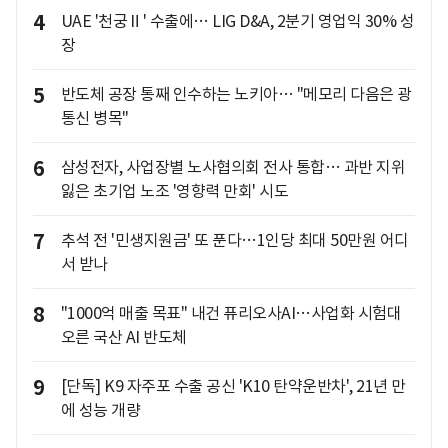
4
UAE '천궁Ⅱ' 수출에… LIG D&A, 2분기 영업익 30% 성
장
5
반도체 공장 통째 인수하는 노키아… "메모리 다음은 광
통신 병목"
6
삼성전자, 사업장별 노사협의회 전사 통합… 과반 지위
잃은 초기업 노조 '영향력 만회' 시도
7
추석 전 '민생지원금' 또 푼다…1인당 최대 50만원 어디
서 받나
8
"1000억 매출 목표" 내건 퓨리오사AI…사업화 시험대
오른 국산 AI 반도체
9
[단독] K9 자주포 수출 공신 'K10 탄약운반차', 21년 만
에 성능 개량