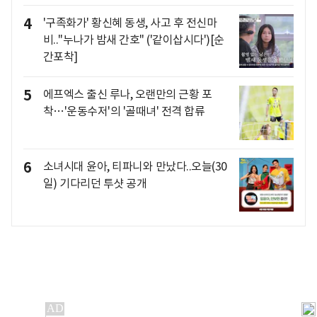
4
'구족화가' 황신혜 동생, 사고 후 전신마
비.."누나가 밤새 간호" ('같이삽시다')[순
간포착]
5
에프엑스 출신 루나, 오랜만의 근황 포
착…'운동수저'의 '골때녀' 전격 합류
6
소녀시대 윤아, 티파니와 만났다..오늘(30
일) 기다리던 투샷 공개