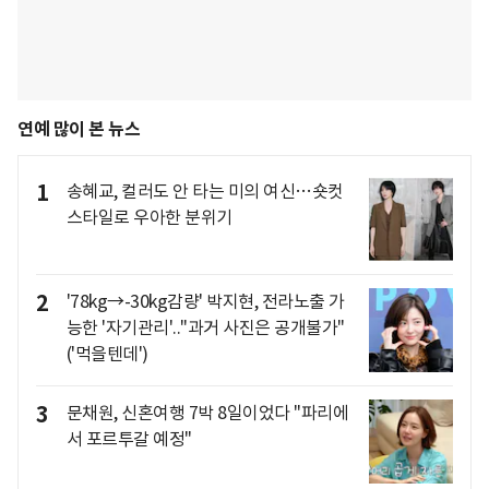
연예 많이 본 뉴스
1
송혜교, 컬러도 안 타는 미의 여신…숏컷
스타일로 우아한 분위기
2
'78kg→-30kg감량' 박지현, 전라노출 가
능한 '자기관리'.."과거 사진은 공개불가"
('먹을텐데')
3
문채원, 신혼여행 7박 8일이었다 "파리에
서 포르투갈 예정"