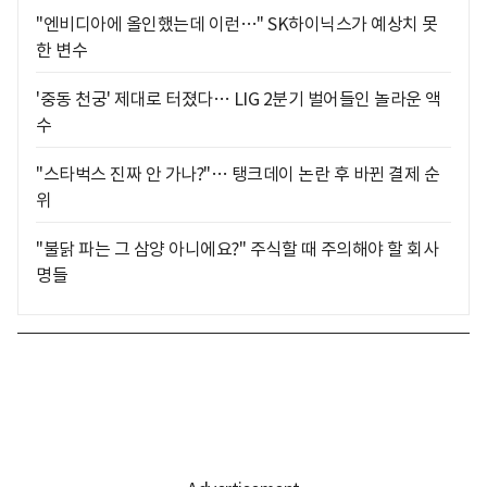
"엔비디아에 올인했는데 이런…" SK하이닉스가 예상치 못
한 변수
'중동 천궁' 제대로 터졌다… LIG 2분기 벌어들인 놀라운 액
수
"스타벅스 진짜 안 가나?"… 탱크데이 논란 후 바뀐 결제 순
위
"불닭 파는 그 삼양 아니에요?" 주식할 때 주의해야 할 회사
명들