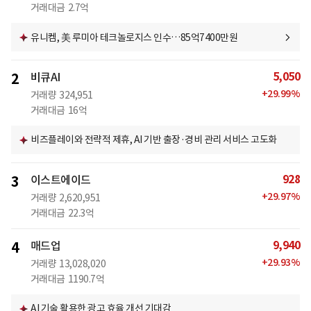
거래대금
2.7억
유니켐, 美 루미아 테크놀로지스 인수…85억7400만원
5,050
2
비큐AI
+
29.99
%
거래량
324,951
거래대금
16억
비즈플레이와 전략적 제휴, AI 기반 출장·경비 관리 서비스 고도화
928
3
이스트에이드
+
29.97
%
거래량
2,620,951
거래대금
22.3억
9,940
4
매드업
+
29.93
%
거래량
13,028,020
거래대금
1190.7억
AI 기술 활용한 광고 효율 개선 기대감