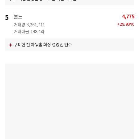
4,775
5
본느
+
29.93
%
거래량
3,261,711
거래대금
148.4억
구미현 전 아워홈 회장 경영권 인수