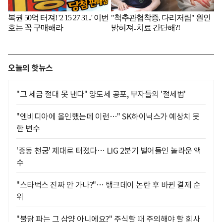
오늘의 핫뉴스
"그 세금 절대 못 낸다" 양도세 공포, 부자들의 '절세법'
"엔비디아에 올인했는데 이런…" SK하이닉스가 예상치 못
한 변수
'중동 천궁' 제대로 터졌다… LIG 2분기 벌어들인 놀라운 액
수
"스타벅스 진짜 안 가나?"… 탱크데이 논란 후 바뀐 결제 순
위
"불닭 파는 그 삼양 아니에요?" 주식할 때 주의해야 할 회사