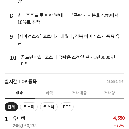
장
8
최대주주도 못 피한 '반대매매' 폭탄… 지분율 42%에서
18%로 추락
9
[사이언스샷] 코로나가 깨웠다, 잠복 바이러스가 중증 유
발
10
골드만삭스 "코스피 급락은 조정일 뿐…1만2000 간
다"
실시간 TOP 종목
08.06
장마감
상승
하락
거래대금
거래량
전체
코스피
코스닥
ETF
4,550
1
유니켐
+
30
%
거래량
60,138