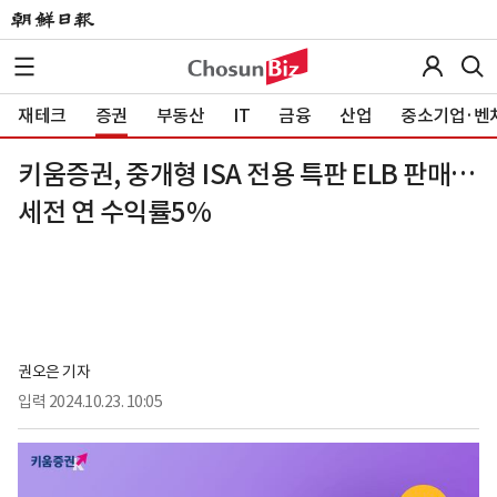
재테크
증권
부동산
IT
금융
산업
중소기업·벤
키움증권, 중개형 ISA 전용 특판 ELB 판매…
세전 연 수익률5%
권오은 기자
입력
2024.10.23. 10:05