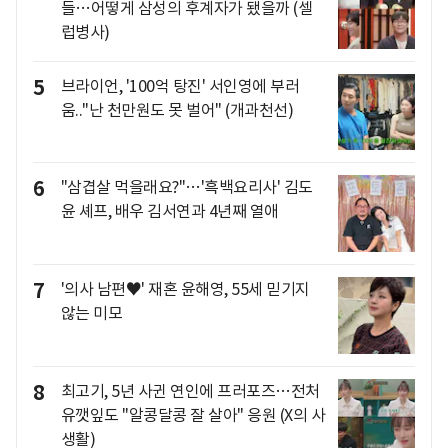
들…어떻게 삼성의 후계자가 됐을까 (셀
럽병사)
5
브라이언, '100억 탕진' 서인영에 부러
움.."난 천만원도 못 벌어" (개과천선)
6
"삼겹살 먹을래요?"…'흑백요리사' 김도
윤 셰프, 배우 김서연과 4년째 열애
7
'의사 남편♥' 재혼 윤해영, 55세 믿기지
않는 미모
8
최고기, 5년 사귄 연인에 프러포즈…전처
유깻잎도 "알콩달콩 잘 살아" 응원 (X의 사
생활)