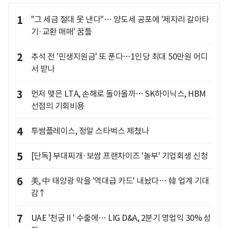
1
"그 세금 절대 못 낸다"… 양도세 공포에 '제자리 갈아타
기·교환 매매' 꿈틀
2
추석 전 '민생지원금' 또 푼다…1인당 최대 50만원 어디
서 받나
3
먼저 맺은 LTA, 손해로 돌아올까… SK하이닉스, HBM
선점의 기회비용
4
투썸플레이스, 정말 스타벅스 제쳤나
5
[단독] 부대찌개·보쌈 프랜차이즈 '놀부' 기업회생 신청
6
美, 中 태양광 막을 '역대급 카드' 내놨다… 韓 업계 기대
감↑
7
UAE '천궁Ⅱ' 수출에… LIG D&A, 2분기 영업익 30% 성