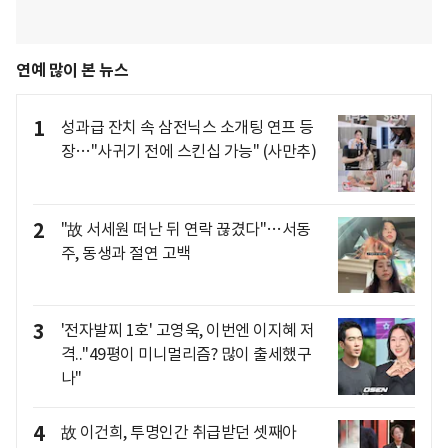
연예 많이 본 뉴스
1
성과급 잔치 속 삼전닉스 소개팅 연프 등
장…"사귀기 전에 스킨십 가능" (사만추)
2
"故 서세원 떠난 뒤 연락 끊겼다"…서동
주, 동생과 절연 고백
3
'전자발찌 1호' 고영욱, 이번엔 이지혜 저
격.."49평이 미니멀리즘? 많이 출세했구
나"
4
故 이건희, 투명인간 취급받던 셋째아