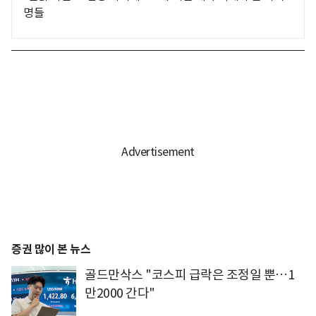
명들
증권 많이 본 뉴스
골드만삭스 "코스피 급락은 조정일 뿐…1
만2000 간다"