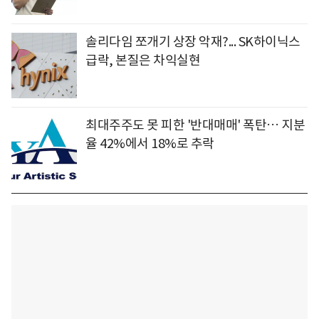
솔리다임 쪼개기 상장 악재?... SK하이닉스
급락, 본질은 차익실현
최대주주도 못 피한 '반대매매' 폭탄… 지분
율 42%에서 18%로 추락