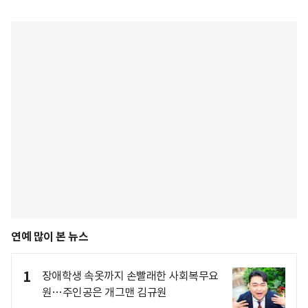
연예 많이 본 뉴스
1
장애학생 속옷까지 손빨래한 사회복무요
원…주인공은 개그맨 김규원