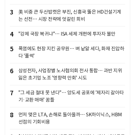
3
美 비중 큰 두산밥캣은 부진, 신흥국 뚫은 HD건설기계
는 선전… 시장 전략에 엇갈린 희비
4
"강제 국장 복귀냐"… ISA 세제 개편에 투자자 불만
5
폭염에도 현장 지킨 공무원… 벼 낱알 세다, 화재 진압하
다 '풀썩'
6
삼성전자, 사업장별 노사협의회 전사 통합… 과반 지위
잃은 초기업 노조 '영향력 만회' 시도
7
"그 세금 절대 못 낸다"… 양도세 공포에 '제자리 갈아타
기·교환 매매' 꿈틀
8
먼저 맺은 LTA, 손해로 돌아올까… SK하이닉스, HBM
선점의 기회비용