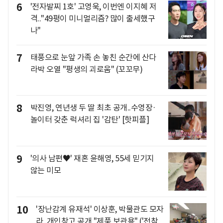
6
'전자발찌 1호' 고영욱, 이번엔 이지혜 저
격.."49평이 미니멀리즘? 많이 출세했구
나"
7
태풍으로 눈앞 가족 손 놓친 순간에 산다
라박 오열 "평생의 괴로움" (꼬꼬무)
8
박진영, 연년생 두 딸 최초 공개..수영장·
놀이터 갖춘 럭셔리 집 '감탄' [핫피플]
9
'의사 남편♥' 재혼 윤해영, 55세 믿기지
않는 미모
10
'장난감계 유재석' 이상훈, 박물관도 모자
라..개인창고 공개 "제품 보관용" ('전참