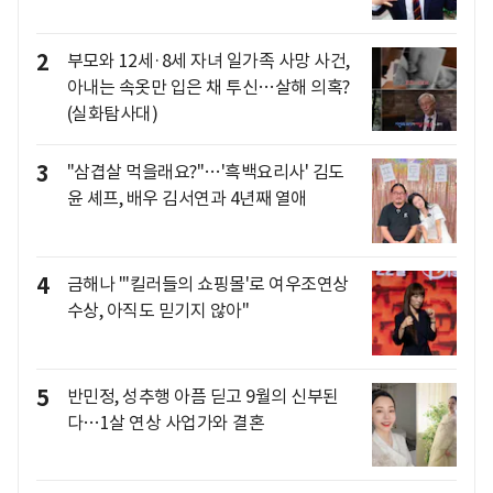
2
부모와 12세·8세 자녀 일가족 사망 사건,
아내는 속옷만 입은 채 투신…살해 의혹?
(실화탐사대)
3
"삼겹살 먹을래요?"…'흑백요리사' 김도
윤 셰프, 배우 김서연과 4년째 열애
4
금해나 "'킬러들의 쇼핑몰'로 여우조연상
수상, 아직도 믿기지 않아"
5
반민정, 성추행 아픔 딛고 9월의 신부된
다…1살 연상 사업가와 결혼