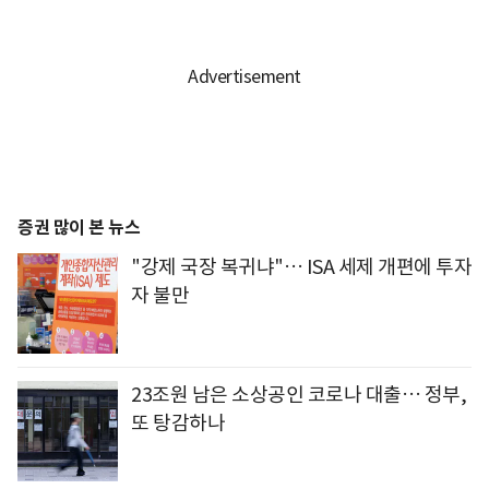
증권 많이 본 뉴스
"강제 국장 복귀냐"… ISA 세제 개편에 투자
자 불만
23조원 남은 소상공인 코로나 대출… 정부,
또 탕감하나