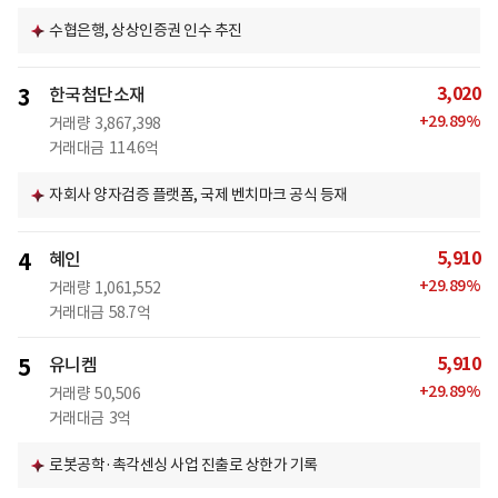
수협은행, 상상인증권 인수 추진
3,020
3
한국첨단소재
+
29.89
%
거래량
3,867,398
거래대금
114.6억
자회사 양자검증 플랫폼, 국제 벤치마크 공식 등재
5,910
4
혜인
+
29.89
%
거래량
1,061,552
거래대금
58.7억
5,910
5
유니켐
+
29.89
%
거래량
50,506
거래대금
3억
로봇공학·촉각센싱 사업 진출로 상한가 기록