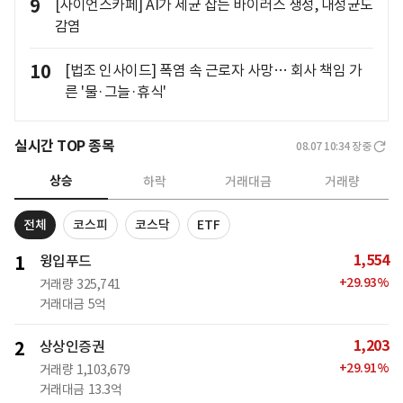
9
[사이언스카페] AI가 세균 잡는 바이러스 생성, 내성균도
감염
10
[법조 인사이드] 폭염 속 근로자 사망… 회사 책임 가
른 '물·그늘·휴식'
실시간 TOP 종목
08.07 10:34
장중
상승
하락
거래대금
거래량
전체
코스피
코스닥
ETF
1,554
1
윙입푸드
+
29.93
%
거래량
325,741
거래대금
5억
1,203
2
상상인증권
+
29.91
%
거래량
1,103,679
거래대금
13.3억