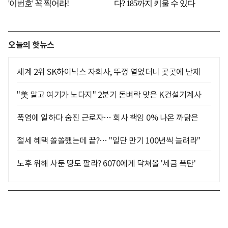
오늘의 핫뉴스
세계 2위 SK하이닉스 자회사, 뚜껑 열었더니 곳곳에 난제
"美 말고 여기가 노다지" 2분기 돈벼락 맞은 K건설기계사
폭염에 일하다 숨진 근로자… 회사 책임 0% 나온 까닭은
절세 혜택 쏠쏠했는데 끝?… "일단 만기 100년씩 늘려라"
노후 위해 사둔 땅도 팔라? 6070에게 닥쳐올 '세금 폭탄'