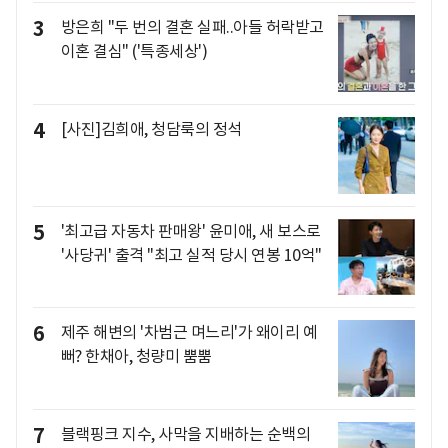
3
방은희 "두 번의 결혼 실패..아들 허락받고
이혼 결심" ('특종세상')
4
[사진]김희애, 청담룩의 정석
5
'최고급 자동차 판매왕' 윤미애, 새 보스로
'사당귀' 출격 "최고 실적 당시 연봉 10억"
6
제주 해변의 '차범근 며느리'가 왜이리 예
뻐? 한채아, 청량미 뿜뿜
7
블랙핑크 지수, 사막을 지배하는 순백의