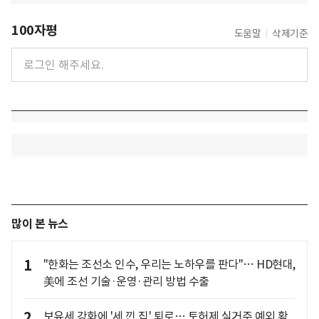
100자평
도움말
삭제기준
많이 본 뉴스
1
"한화는 조선소 인수, 우리는 노하우를 판다"… HD현대,
美에 조선 기술·운영·관리 방법 수출
2
보유세 강화에 '세 낀 집' 퇴로… 토허제 실거주 예외 확