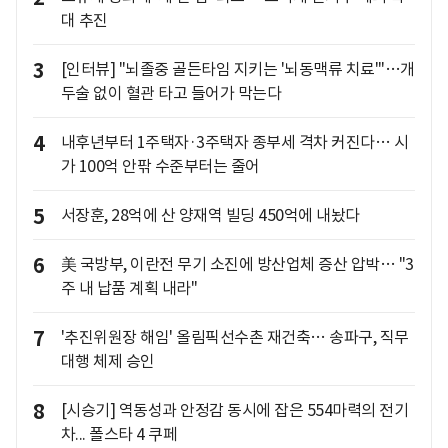
대 추진
3
[인터뷰] "뇌졸중 골든타임 지키는 '뇌동맥류 치료'"…개
두술 없이 혈관 타고 들어가 막는다
4
내후년부터 1주택자·3주택자 종부세 격차 커진다… 시
가 100억 안팎 수준부터는 줄어
5
서장훈, 28억에 산 양재역 빌딩 450억에 내놨다
6
美 국방부, 이란전 무기 소진에 방산업체 증산 압박… "3
주 내 납품 계획 내라"
7
'추진위원장 해임' 올림픽선수촌 재건축… 송파구, 직무
대행 체제 승인
8
[시승기] 역동성과 안정감 동시에 잡은 554마력의 전기
차... 폴스타 4 쿠페