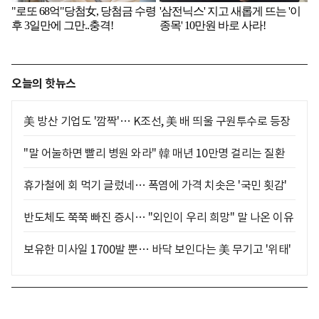
오늘의 핫뉴스
美 방산 기업도 '깜짝'… K조선, 美 배 띄울 구원투수로 등장
"말 어눌하면 빨리 병원 와라" 韓 매년 10만명 걸리는 질환
휴가철에 회 먹기 글렀네… 폭염에 가격 치솟은 '국민 횟감'
반도체도 쭉쭉 빠진 증시… "외인이 우리 희망" 말 나온 이유
보유한 미사일 1700발 뿐… 바닥 보인다는 美 무기고 '위태'