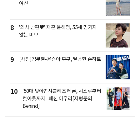
여신
8
'의사 남편♥' 재혼 윤해영, 55세 믿기지
않는 미모
9
[사진]김무열-윤승아 부부, 달콤한 손하트
10
'50대 맞아?' 샤를리즈 테론, 시스루부터
컷아웃까지...패션 아우라[지형준의
Behind]