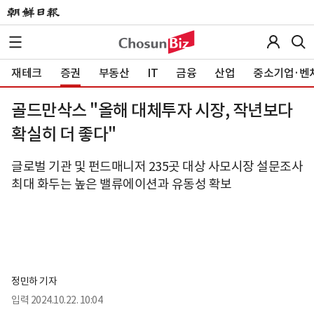
재테크
증권
부동산
IT
금융
산업
중소기업·벤
골드만삭스 "올해 대체투자 시장, 작년보다
확실히 더 좋다"
글로벌 기관 및 펀드매니저 235곳 대상 사모시장 설문조사
최대 화두는 높은 밸류에이션과 유동성 확보
정민하 기자
입력
2024.10.22. 10:04