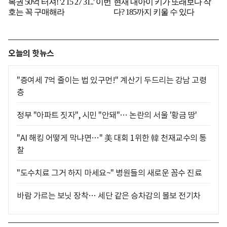
오늘의 핫뉴스
"증여세 7억 줄이는 법 있구먼!" 계산기 두드리는 강남 고령
층
정부 "아파트 짓자", 시민 "안돼"… 논란의 서울 '황금 땅'
"AI 해킹 어떻게 막냐면…" 美 대회 1위한 韓 천재교수의 통
찰
"도수치료 그거 하지 마세요~" 병원들의 새로운 꼼수 진료
바람 가르는 보닛 장착… 세단 같은 승차감의 볼보 전기차