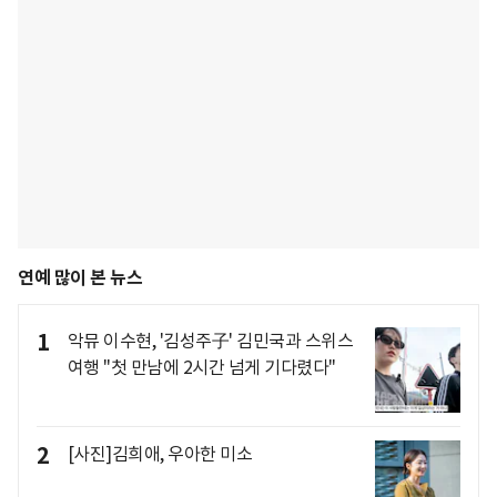
연예 많이 본 뉴스
1
악뮤 이수현, '김성주子' 김민국과 스위스
여행 "첫 만남에 2시간 넘게 기다렸다"
2
[사진]김희애, 우아한 미소