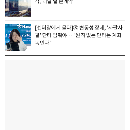
각, 이달 말 본계약
[센터장에게 묻다]③ 변동성 장세, '사팔사
팔' 단타 멈춰야… "원칙 없는 단타는 계좌
녹인다"