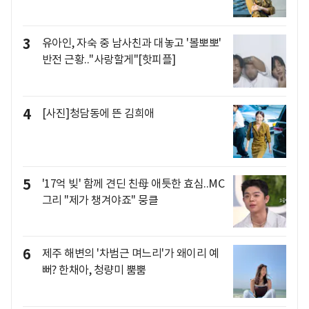
3
유아인, 자숙 중 남사친과 대놓고 '볼뽀뽀'
반전 근황.."사랑할게"[핫피플]
4
[사진]청담동에 뜬 김희애
5
'17억 빚' 함께 견딘 친母 애틋한 효심..MC
그리 "제가 챙겨야죠" 뭉클
6
제주 해변의 '차범근 며느리'가 왜이리 예
뻐? 한채아, 청량미 뿜뿜