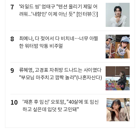
7
'와일드 씽' 엄태구 "텐션 올리기 제일 어
려워...'내향인' 이제 아닌 듯" [인터뷰①]
8
최예나, 다 젖어서 다 비치네…너무 아찔
한 워터밤 악동 비주얼
9
류혜영, 고경표 자취방 드나드는 사이였다
"부모님 마주치고 깜짝 놀라"(나혼자산다)
10
'재혼 후 임신' 오또맘, "40살에 또 임신
하고 싶은데 입덧 탓 고민돼"