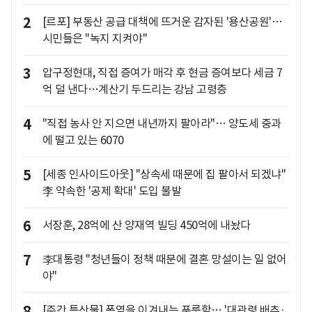
2
[르포] 부동산 공급 대책에 뜨거운 감자된 '용산공원'…
시민들은 "녹지 지켜야"
3
압구정현대, 직접 증여가 매각 후 현금 증여보다 세금 7
억 덜 낸다…계산기 두드리는 강남 고령층
4
"직접 농사 안 지으면 내년까지 팔아라"… 양도세 중과
에 떨고 있는 6070
5
[세종 인사이드아웃] "상속세 때문에 집 팔아서 되겠냐"
李 약속한 '공제 확대' 도입 불발
6
서장훈, 28억에 산 양재역 빌딩 450억에 내놨다
7
李대통령 "청년들이 정책 때문에 결혼 망설이는 일 없어
야"
8
[주간 특산물] 폭염을 이겨내는 푸릇함… '대관령 배추·