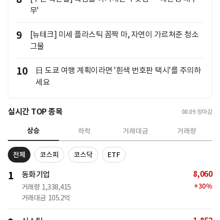
무'
9
[뉴테크] 미세 플라스틱 꼼짝 마, 자연이 가르쳐준 청소
그물
10
日 도쿄 여행 계획이라면 '흰색 번호판 택시'를 주의하
세요
실시간 TOP 종목
08.09
장마감
상승
하락
거래대금
거래량
전체
코스피
코스닥
ETF
8,060
1
동화기업
+
30
%
거래량
1,338,415
거래대금
105.2억