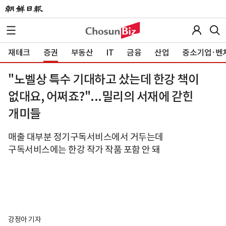
재테크
증권
부동산
IT
금융
산업
중소기업·벤
"노벨상 특수 기대하고 샀는데 한강 책이
없대요, 어쩌죠?"...밀리의 서재에 갇힌
개미들
매출 대부분 정기구독서비스에서 거두는데
구독서비스에는 한강 작가 작품 포함 안 돼
강정아 기자