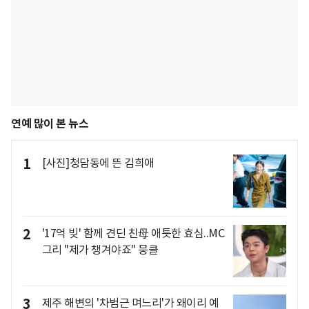
연예 많이 본 뉴스
1
[사진]청담동에 뜬 김희애
2
'17억 빚' 함께 견딘 친母 애틋한 효심..MC
그리 "제가 챙겨야죠" 뭉클
3
제주 해변의 '차범근 며느리'가 왜이리 예