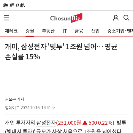
재테크
증권
부동산
IT
금융
산업
중소기업·벤
개미, 삼성전자 '빚투' 1조원 넘어… 평균
손실률 15%
권오은 기자
업데이트
2024.10.16. 14:41
개인 투자자의
삼성전자
(231,000원 ▲ 500 0.22%)
'빚투
(빚내서 투자)' 규모가 사상 처음으로 1조원을 넘어섰다.