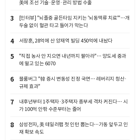
美에 조선 기술·운영·관리 방법 수출
3
[인터뷰] "뇌졸중 골든타임 지키는 '뇌동맥류 치료'"…개
두술 없이 혈관 타고 들어가 막는다
4
서장훈, 28억에 산 양재역 빌딩 450억에 내놨다
5
"직접 농사 안 지으면 내년까지 팔아라"… 양도세 중과
에 떨고 있는 6070
6
블룸버그 "韓 증시 변동성 진정 국면… 레버리지 청산·
규제 효과"
7
내후년부터 1주택자·3주택자 종부세 격차 커진다… 시
가 100억 안팎 수준부터는 줄어
8
삼성전자, 美 테일러팹 첫 인턴 뽑는다…가동 앞두고 인
재 확보 속도