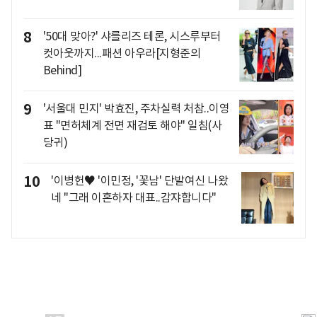
8
'50대 맞아?' 샤를리즈 테론, 시스루부터
컷아웃까지...패션 아우라[지형준의
Behind]
9
'서울대 민지' 박효진, 주차실력 처참..이영
표 "면허체계 전면 재검토 해야" 일침(사
당귀)
10
'이병헌♥ '이민정, '꽃남' 단발여신 나왔
네 "그래 이혼하자 대표..감쟈합니다"