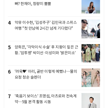
뻐? 한채아, 청량미 뿜뿜
4
악뮤 이수현, '김성주子' 김민국과 스위스
여행 "첫 만남에 2시간 넘게 기다렸다"
5
양희은, '각막이식 수술' 후 지팡이 짚은 근
황..'암투병' 박미선·이성미와 '밝은미소'
6
'려욱♥' 아리, 골반 이렇게 예뻤나…물의
요정 청순 슬렌더
7
'축음기 보이스' 조명섭, 아츠로와 전속계
약…5월 본격 활동 시동