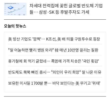
차세대 전력칩에 꽂힌 글로벌 반도체 기업
들… 삼성·SK 등 후발주자도 가세
오늘의 핫뉴스
美 방산 기업도 '깜짝'… K조선, 美 배 띄울 구원투수로 등장
"말 어눌하면 빨리 병원 와라" 韓 매년 10만명 걸리는 질환
휴가철에 회 먹기 글렀네… 폭염에 가격 치솟은 '국민 횟감'
반도체도 쭉쭉 빠진 증시… "외인이 우리 희망" 말 나온 이유
보유한 미사일 1700발 뿐… 바닥 보인다는 美 무기고 '위태'