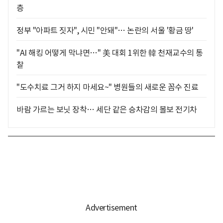
층
정부 "아파트 짓자", 시민 "안돼"… 논란의 서울 '황금 땅'
"AI 해킹 어떻게 막냐면…" 美 대회 1위한 韓 천재교수의 통
찰
"도수치료 그거 하지 마세요~" 병원들의 새로운 꼼수 진료
바람 가르는 보닛 장착… 세단 같은 승차감의 볼보 전기차