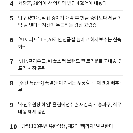
4
서장훈, 28억에 산 양재역 빌딩 450억에 내놨다
5
압구정현대, 직접 증여가 매각 후 현금 증여보다 세금 7
억 덜 낸다…계산기 두드리는 강남 고령층
6
[AI 아파트] LH, AI로 안전품질 높이고 하자보수는 신속
하게
7
NHN클라우드, AI 풀스택 브랜드 '팩토리X'로 국내 AI 인
프라 시장 공략
8
[주간 특산물] 폭염을 이겨내는 푸릇함… '대관령 배추·
무'
9
'추진위원장 해임' 올림픽선수촌 재건축… 송파구, 직무
대행 체제 승인
10
창립 100주년 유한양행, 제2의 '렉라자' 발굴한다