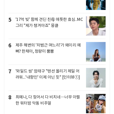
5
'17억 빚' 함께 견딘 친母 애틋한 효심..MC
그리 "제가 챙겨야죠" 뭉클
6
제주 해변의 '차범근 며느리'가 왜이리 예
뻐? 한채아, 청량미 뿜뿜
7
'와일드 씽' 엄태구 "텐션 올리기 제일 어
려워...'내향인' 이제 아닌 듯" [인터뷰①]
8
최예나, 다 젖어서 다 비치네…너무 아찔
한 워터밤 악동 비주얼