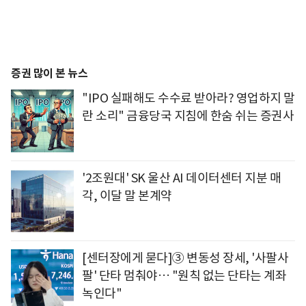
증권 많이 본 뉴스
"IPO 실패해도 수수료 받아라? 영업하지 말
란 소리" 금융당국 지침에 한숨 쉬는 증권사
'2조원대' SK 울산 AI 데이터센터 지분 매
각, 이달 말 본계약
[센터장에게 묻다]③ 변동성 장세, '사팔사
팔' 단타 멈춰야… "원칙 없는 단타는 계좌
녹인다"