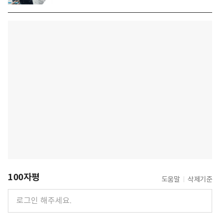
100자평
도움말
삭제기준