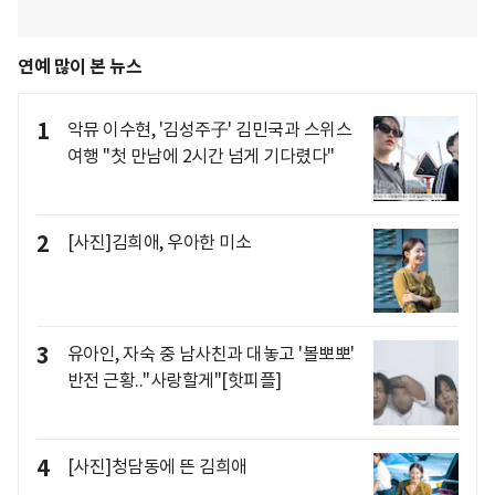
연예 많이 본 뉴스
1
악뮤 이수현, '김성주子' 김민국과 스위스
여행 "첫 만남에 2시간 넘게 기다렸다"
2
[사진]김희애, 우아한 미소
3
유아인, 자숙 중 남사친과 대놓고 '볼뽀뽀'
반전 근황.."사랑할게"[핫피플]
4
[사진]청담동에 뜬 김희애