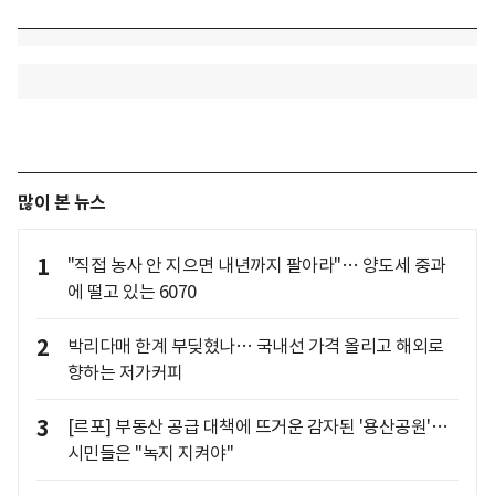
많이 본 뉴스
1
"직접 농사 안 지으면 내년까지 팔아라"… 양도세 중과
에 떨고 있는 6070
2
박리다매 한계 부딪혔나… 국내선 가격 올리고 해외로
향하는 저가커피
3
[르포] 부동산 공급 대책에 뜨거운 감자된 '용산공원'…
시민들은 "녹지 지켜야"