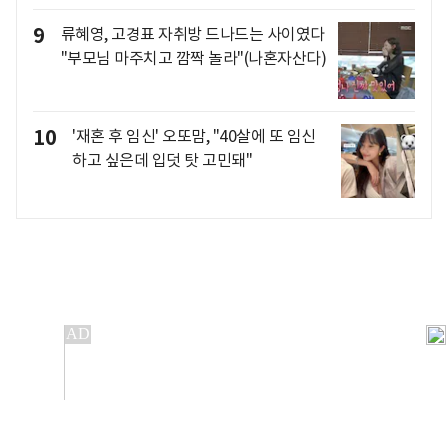
9
류혜영, 고경표 자취방 드나드는 사이였다
"부모님 마주치고 깜짝 놀라"(나혼자산다)
10
'재혼 후 임신' 오또맘, "40살에 또 임신
하고 싶은데 입덧 탓 고민돼"
개인정보처리방침
앱설치(Android)
본 사이트의 주가 시세정보는 정보 제공 목적이며, 오류가