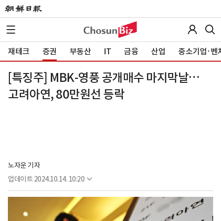
재테크
증권
부동산
IT
금융
산업
중소기업·벤
[특징주] MBK-영풍 공개매수 마지막날…
고려아연, 80만원선 등락
노자운 기자
업데이트
2024.10.14. 10:20