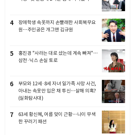
4
장애학생 속옷까지 손빨래한 사회복무요
원…주인공은 개그맨 김규원
5
홍진경 "사라는 대로 샀는데 계속 빠져"…
삼전·닉스 손실 토로
6
부모와 12세·8세 자녀 일가족 사망 사건,
아내는 속옷만 입은 채 투신…살해 의혹?
(실화탐사대)
7
63세 황신혜, 여름 맞이 근황…나이 무색
한 꾸러기 패션