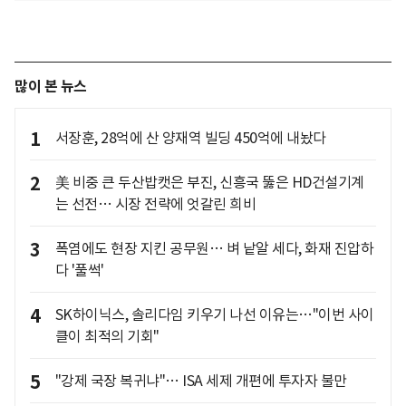
많이 본 뉴스
1
서장훈, 28억에 산 양재역 빌딩 450억에 내놨다
2
美 비중 큰 두산밥캣은 부진, 신흥국 뚫은 HD건설기계
는 선전… 시장 전략에 엇갈린 희비
3
폭염에도 현장 지킨 공무원… 벼 낱알 세다, 화재 진압하
다 '풀썩'
4
SK하이닉스, 솔리다임 키우기 나선 이유는…"이번 사이
클이 최적의 기회"
5
"강제 국장 복귀냐"… ISA 세제 개편에 투자자 불만