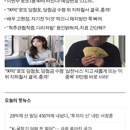
오늘의 핫뉴스
28억에 산 빌딩 450억에 내놨다, '투자의 신' 내린 서장훈
"K-굴착기 덕에 돈 벌어"… 금광 쏟아진 국가