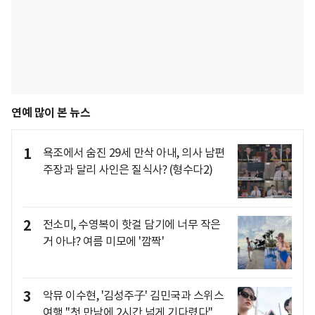
연예 많이 본 뉴스
1
욕조에서 숨진 29세 만삭 아내, 의사 남편
주장과 달리 사인은 질식사? (형수다2)
2
전소미, 수영복이 핫걸 담기에 너무 작은
거 아냐? 여름 미모에 '깜짝'
3
악뮤 이수현, '김성주子' 김민국과 스위스
여행 "첫 만남에 2시간 넘게 기다렸다"