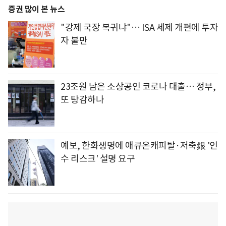
증권 많이 본 뉴스
"강제 국장 복귀냐"… ISA 세제 개편에 투자
자 불만
23조원 남은 소상공인 코로나 대출… 정부,
또 탕감하나
예보, 한화생명에 애큐온캐피탈·저축銀 '인
수 리스크' 설명 요구