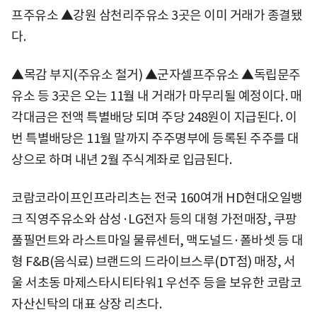
프주유소 ▲강원 삼천리주유소 3곳은 이미 거래가 종결됐
다.
▲목감 부지(주유소 철거) ▲군자셀프주유소 ▲독립문주
유소 등 3곳은 오는 11월 내 거래가 마무리될 예정이다. 매
각대금은 전액 특별배당 되며 주당 248원이 지급된다. 이
번 특별배당은 11월 말까지 주주명부에 등록된 주주를 대
상으로 하며 내년 2월 주식계좌로 입금된다.
코람코라이프인프라리츠는 전국 160여개 HD현대오일뱅
크 직영주유소와 삼성·LG전자 등의 대형 가전매장, 쿠팡
풀필먼트와 라스트마일 물류센터, 맥도널드·폴바셋 등 대
형 F&B(음식료) 브랜드의 드라이브스루(DT점) 매장, 서
울 서초동 마제스타시티타워1 우선주 등을 보유한 코람코
자산신탁의 대표 상장 리츠다.