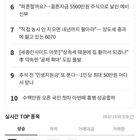
6
"파혼할까요?…결혼자금 5500만원 주식으로 날린 예비
신부
7
"직접 농사 안 지으면 내년까지 팔아라"… 양도세 중과
에 떨고 있는 6070
8
[세종인사이드 아웃] "상속세 때문에 집 팔아서 되겠냐"
李 약속한 '공제 확대' 도입 불발
9
추석 전 '민생지원금' 또 푼다…1인당 최대 50만원 어디
서 받나
10
수백만원 오른 국민 첫차 아반떼 흥행 성공할까
실시간 TOP 종목
08.07 15:05
장중
상승
하락
거래대금
거래량