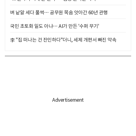
벼 낱알 세다 풀썩… 공무원 목숨 앗아간 60년 관행
국민 초토화 일도 아냐… AI가 만든 '수퍼 무기'
李 "집 떠나는 건 잔인하다"더니, 세제 개편서 빠진 약속