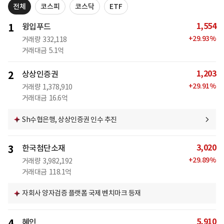
전체
코스피
코스닥
ETF
1,554
1
윙입푸드
+
29.93
%
거래량
332,118
거래대금
5.1억
1,203
2
상상인증권
+
29.91
%
거래량
1,378,910
거래대금
16.6억
Sh수협은행, 상상인증권 인수 추진
3,020
3
한국첨단소재
+
29.89
%
거래량
3,982,192
거래대금
118.1억
자회사 양자검증 플랫폼 국제 벤치마크 등재
5,910
4
혜인