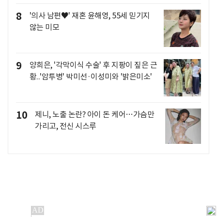
8
'의사 남편♥' 재혼 윤해영, 55세 믿기지
않는 미모
9
양희은, '각막이식 수술' 후 지팡이 짚은 근
황..'암투병' 박미선·이성미와 '밝은미소'
10
제니, 노출 논란? 아이 돈 케어…가슴만
가리고, 전신 시스루