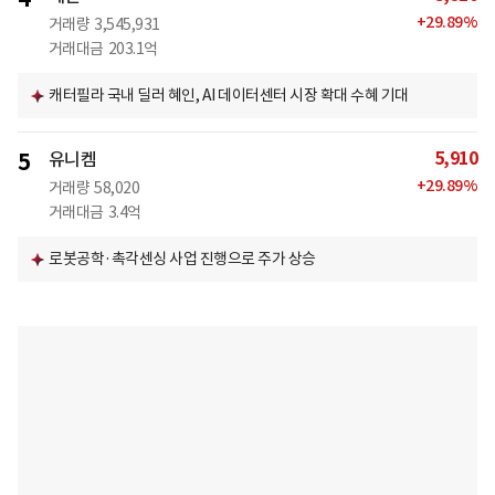
+
29.89
%
거래량
3,545,931
거래대금
203.1억
캐터필라 국내 딜러 혜인, AI 데이터센터 시장 확대 수혜 기대
5,910
5
유니켐
+
29.89
%
거래량
58,020
거래대금
3.4억
로봇공학·촉각센싱 사업 진행으로 주가 상승