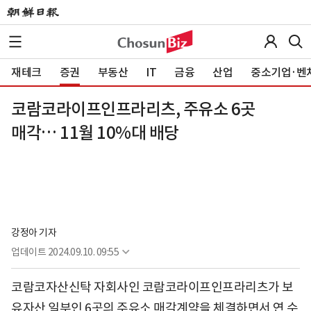
재테크
증권
부동산
IT
금융
산업
중소기업·벤
코람코라이프인프라리츠, 주유소 6곳
매각… 11월 10%대 배당
강정아 기자
업데이트
2024.09.10. 09:55
코람코자산신탁 자회사인 코람코라이프인프라리츠가 보
유자산 일부인 6곳의 주유소 매각계약을 체결하면서 연 수