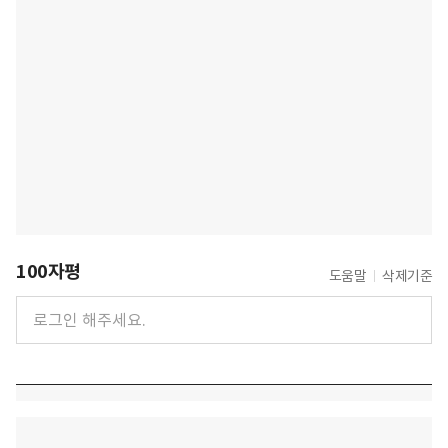
100자평
도움말
삭제기준