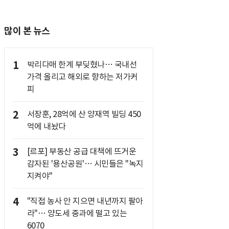
많이 본 뉴스
1
박리다매 한계 부딪혔나… 국내선
가격 올리고 해외로 향하는 저가커
피
2
서장훈, 28억에 산 양재역 빌딩 450
억에 내놨다
3
[르포] 부동산 공급 대책에 뜨거운
감자된 '용산공원'… 시민들은 "녹지
지켜야"
4
"직접 농사 안 지으면 내년까지 팔아
라"… 양도세 중과에 떨고 있는
6070