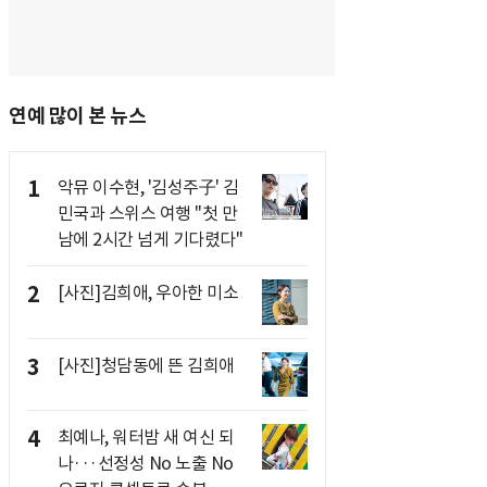
연예 많이 본 뉴스
1
악뮤 이수현, '김성주子' 김
민국과 스위스 여행 "첫 만
남에 2시간 넘게 기다렸다"
2
[사진]김희애, 우아한 미소
3
[사진]청담동에 뜬 김희애
4
최예나, 워터밤 새 여신 되
나···선정성 No 노출 No