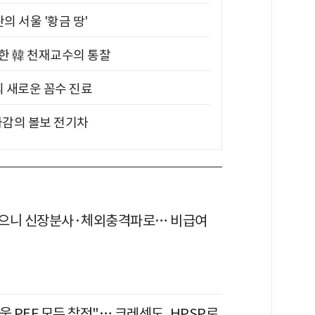
의 서울 '황금 땅'
위한 韓 천재교수의 통찰
의 새로운 꼼수 진료
차감의 볼보 전기차
으니 신장분사·체외충격파로… 비급여
웃 PEF 모두 참전"… 크레센도, HPSP로