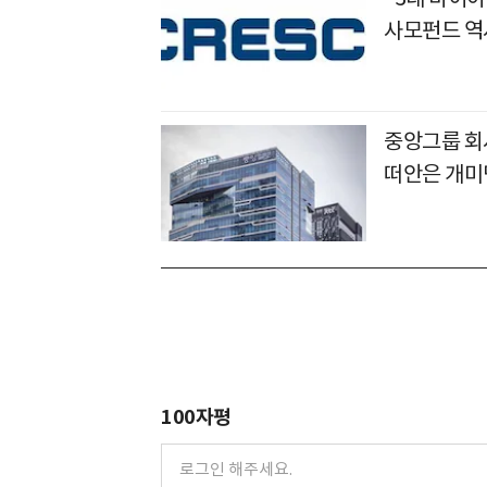
사모펀드 역
중앙그룹 회사
떠안은 개미
100자평