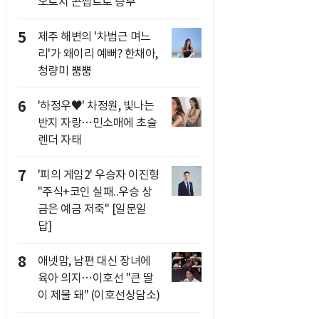
오로지 콘셉트로 승부
5
제주 해변의 '차범근 며느
리'가 왜이리 예뻐? 한채아,
청량미 뿜뿜
6
'하정우♥' 차정원, 빛나는
반지 자랑…민소매에 초슬
렌더 자태
7
'피의 게임2' 우승자 이진형
"주식+코인 실패..우승 상
금은 예금 저축" [일문일
답]
8
애넷맘, 남편 대신 장녀에
육아 의지…이호선 "큰 딸
이 제물 돼" (이호선상담소)