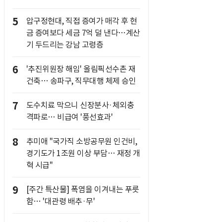
5
압구정현대, 직접 증여가 매각 후 현
금 증여보다 세금 7억 덜 낸다…계산
기 두드리는 강남 고령층
6
'추진위원장 해임' 올림픽선수촌 재
건축… 송파구, 직무대행 체제 승인
7
도수치료 막으니 신장분사·체외충
격파로… 비급여 '풍선효과'
8
추미애 "국가직 소방공무원 인건비,
경기도가 1조원 이상 부담… 재정 개
혁 시급"
9
[주간 특산물] 폭염을 이겨내는 푸릇
함… '대관령 배추·무'