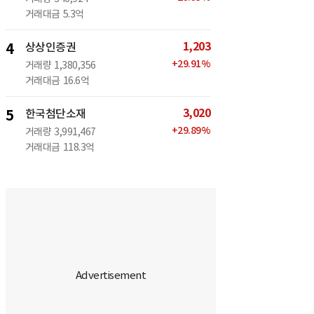
거래대금
5.3억
1,203
4
상상인증권
+
29.91
%
거래량
1,380,356
거래대금
16.6억
3,020
5
한국첨단소재
+
29.89
%
거래량
3,991,467
거래대금
118.3억