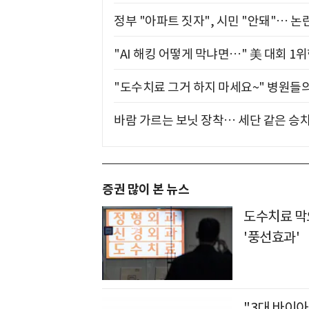
정부 "아파트 짓자", 시민 "안돼"… 논란
"AI 해킹 어떻게 막냐면…" 美 대회 1
"도수치료 그거 하지 마세요~" 병원들
바람 가르는 보닛 장착… 세단 같은 승
증권 많이 본 뉴스
도수치료 막
'풍선효과'
"3대 바이아