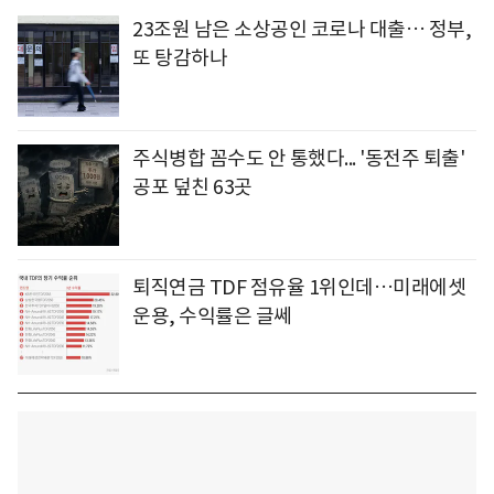
23조원 남은 소상공인 코로나 대출… 정부,
또 탕감하나
주식병합 꼼수도 안 통했다... '동전주 퇴출'
공포 덮친 63곳
퇴직연금 TDF 점유율 1위인데…미래에셋
운용, 수익률은 글쎄