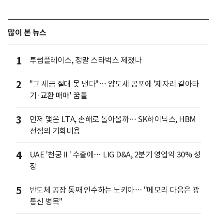
많이 본 뉴스
1
투썸플레이스, 정말 스타벅스 제쳤나
2
"그 세금 절대 못 낸다"… 양도세 공포에 '제자리 갈아타
기·교환 매매' 꿈틀
3
먼저 맺은 LTA, 손해로 돌아올까… SK하이닉스, HBM
선점의 기회비용
4
UAE '천궁Ⅱ' 수출에… LIG D&A, 2분기 영업익 30% 성
장
5
반도체 공장 통째 인수하는 노키아… "메모리 다음은 광
통신 병목"