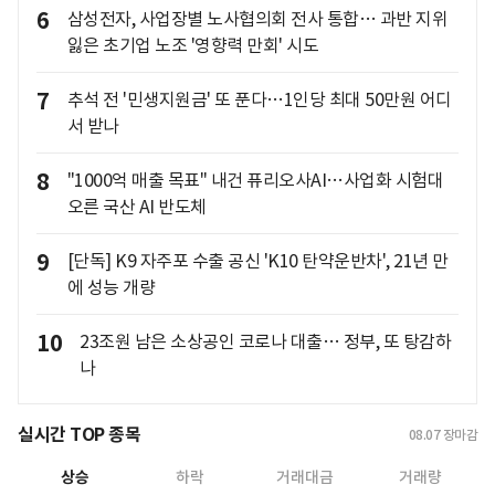
6
삼성전자, 사업장별 노사협의회 전사 통합… 과반 지위
잃은 초기업 노조 '영향력 만회' 시도
7
추석 전 '민생지원금' 또 푼다…1인당 최대 50만원 어디
서 받나
8
"1000억 매출 목표" 내건 퓨리오사AI…사업화 시험대
오른 국산 AI 반도체
9
[단독] K9 자주포 수출 공신 'K10 탄약운반차', 21년 만
에 성능 개량
10
23조원 남은 소상공인 코로나 대출… 정부, 또 탕감하
나
실시간 TOP 종목
08.07
장마감
상승
하락
거래대금
거래량