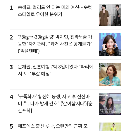
1
송혜교, 컬러도 안 타는 미의 여신…숏컷
스타일로 우아한 분위기
2
'78kg→-30kg감량' 박지현, 전라노출 가
능한 '자기관리'.."과거 사진은 공개불가"
('먹을텐데')
3
문채원, 신혼여행 7박 8일이었다 "파리에
서 포르투갈 예정"
4
'구족화가' 황신혜 동생, 사고 후 전신마
비.."누나가 밤새 간호" ('같이삽시다')[순
간포착]
5
에프엑스 출신 루나, 오랜만의 근황 포