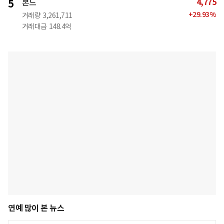
4,775
5
본느
+
29.93
%
거래량
3,261,711
거래대금
148.4억
연예 많이 본 뉴스