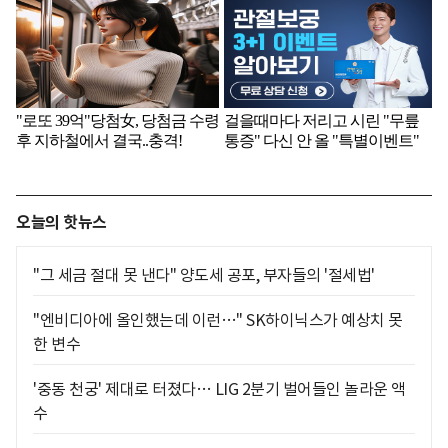
오늘의 핫뉴스
"그 세금 절대 못 낸다" 양도세 공포, 부자들의 '절세법'
"엔비디아에 올인했는데 이런…" SK하이닉스가 예상치 못
한 변수
'중동 천궁' 제대로 터졌다… LIG 2분기 벌어들인 놀라운 액
수