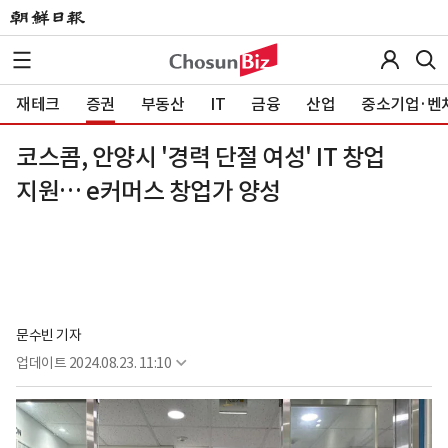
재테크
증권
부동산
IT
금융
산업
중소기업·벤
코스콤, 안양시 '경력 단절 여성' IT 창업
지원… e커머스 창업가 양성
문수빈 기자
업데이트
2024.08.23. 11:10