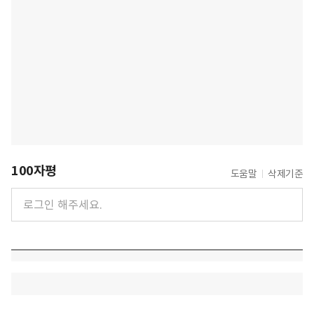
100자평
도움말
삭제기준