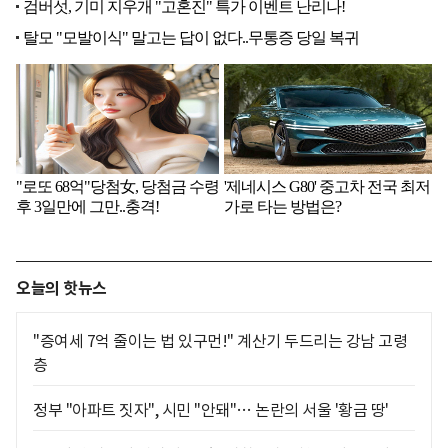
오늘의 핫뉴스
"증여세 7억 줄이는 법 있구먼!" 계산기 두드리는 강남 고령
층
정부 "아파트 짓자", 시민 "안돼"… 논란의 서울 '황금 땅'