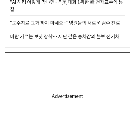
"AI 해킹 어떻게 막냐면…" 美 대회 1위한 韓 천재교수의 통
찰
"도수치료 그거 하지 마세요~" 병원들의 새로운 꼼수 진료
바람 가르는 보닛 장착… 세단 같은 승차감의 볼보 전기차