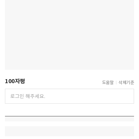
100자평
도움말
삭제기준