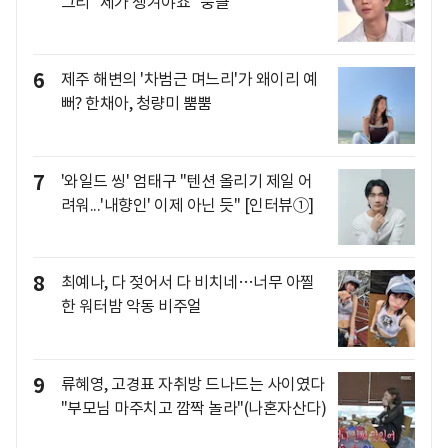
그리 "제가 챙겨야죠" 뭉클
6
제주 해변의 '차범근 며느리'가 왜이리 예
뻐? 한채아, 청량미 뿜뿜
7
'와일드 씽' 엄태구 "텐션 올리기 제일 어
려워...'내향인' 이제 아닌 듯" [인터뷰①]
8
최예나, 다 젖어서 다 비치네…너무 아찔
한 워터밤 악동 비주얼
9
류혜영, 고경표 자취방 드나드는 사이였다
"부모님 마주치고 깜짝 놀라"(나혼자산다)