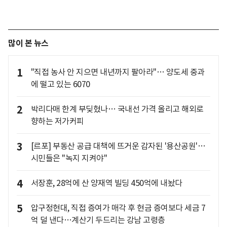
많이 본 뉴스
1
"직접 농사 안 지으면 내년까지 팔아라"… 양도세 중과
에 떨고 있는 6070
2
박리다매 한계 부딪혔나… 국내선 가격 올리고 해외로
향하는 저가커피
3
[르포] 부동산 공급 대책에 뜨거운 감자된 '용산공원'…
시민들은 "녹지 지켜야"
4
서장훈, 28억에 산 양재역 빌딩 450억에 내놨다
5
압구정현대, 직접 증여가 매각 후 현금 증여보다 세금 7
억 덜 낸다…계산기 두드리는 강남 고령층