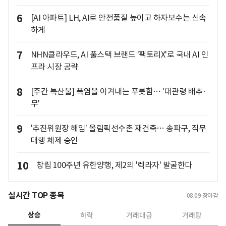
6
[AI 아파트] LH, AI로 안전품질 높이고 하자보수는 신속
하게
7
NHN클라우드, AI 풀스택 브랜드 '팩토리X'로 국내 AI 인
프라 시장 공략
8
[주간 특산물] 폭염을 이겨내는 푸릇함… '대관령 배추·
무'
9
'추진위원장 해임' 올림픽선수촌 재건축… 송파구, 직무
대행 체제 승인
10
창립 100주년 유한양행, 제2의 '렉라자' 발굴한다
실시간 TOP 종목
08.09
장마감
상승
하락
거래대금
거래량