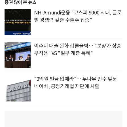
증권 많이 본 뉴스
NH-Amundi운용 "코스피 9000 시대, 글로
벌 경쟁력 갖춘 수출주 집중"
이주비 대출 완화 갑론을박… "분양가 상승
부작용" VS "일부 계층 특혜"
"2억원 벌금 없애라"… 두나무 인수 앞둔
네이버, 공정거래법 재판에 사활