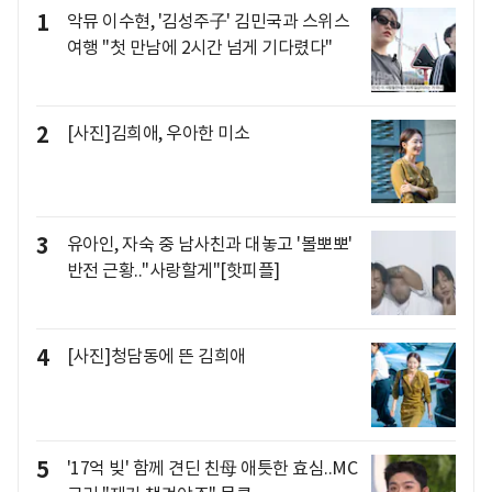
1
악뮤 이수현, '김성주子' 김민국과 스위스
여행 "첫 만남에 2시간 넘게 기다렸다"
2
[사진]김희애, 우아한 미소
3
유아인, 자숙 중 남사친과 대놓고 '볼뽀뽀'
반전 근황.."사랑할게"[핫피플]
4
[사진]청담동에 뜬 김희애
5
'17억 빚' 함께 견딘 친母 애틋한 효심..MC