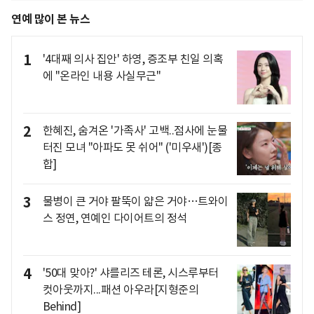
연예 많이 본 뉴스
1
'4대째 의사 집안' 하영, 증조부 친일 의혹
에 "온라인 내용 사실무근"
2
한혜진, 숨겨온 '가족사' 고백..점사에 눈물
터진 모녀 "아파도 못 쉬어" ('미우새')[종
합]
3
물병이 큰 거야 팔뚝이 얇은 거야…트와이
스 정연, 연예인 다이어트의 정석
4
'50대 맞아?' 샤를리즈 테론, 시스루부터
컷아웃까지...패션 아우라[지형준의
Behind]