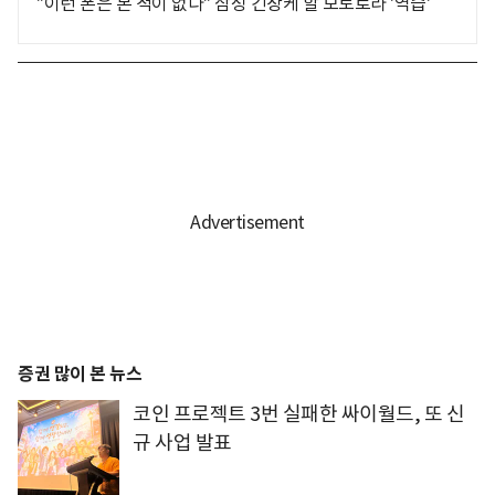
"이런 폰은 본 적이 없다" 삼성 긴장케 할 모토로라 '역습'
증권 많이 본 뉴스
코인 프로젝트 3번 실패한 싸이월드, 또 신
규 사업 발표