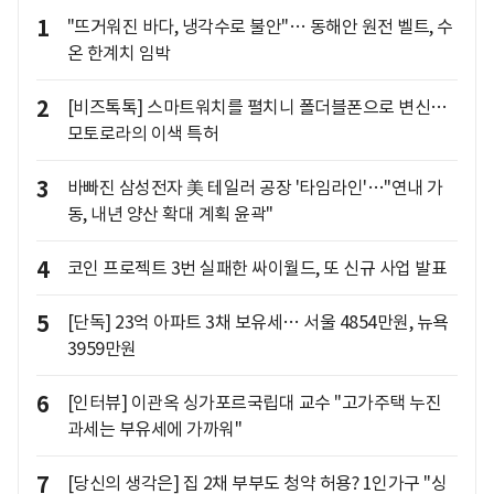
1
"뜨거워진 바다, 냉각수로 불안"… 동해안 원전 벨트, 수
온 한계치 임박
2
[비즈톡톡] 스마트워치를 펼치니 폴더블폰으로 변신…
모토로라의 이색 특허
3
바빠진 삼성전자 美 테일러 공장 '타임라인'…"연내 가
동, 내년 양산 확대 계획 윤곽"
4
코인 프로젝트 3번 실패한 싸이월드, 또 신규 사업 발표
5
[단독] 23억 아파트 3채 보유세… 서울 4854만원, 뉴욕
3959만원
6
[인터뷰] 이관옥 싱가포르국립대 교수 "고가주택 누진
과세는 부유세에 가까워"
7
[당신의 생각은] 집 2채 부부도 청약 허용? 1인가구 "싱