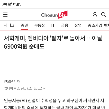
재테크
증권
부동산
IT
금융
산업
중소기업·벤
서학개미, 엔비디아 '팔자'로 돌아서… 이달
6900억원 순매도
권오은 기자
업데이트
2024.07.28. 10:12
인공지능(AI) 산업이 수익성을 두고 의구심이 커지면서 서
학개미(해외 주식에 투자하는 국내 개인 투자자)가 미국 반