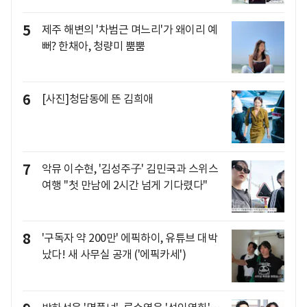
5
제주 해변의 '차범근 며느리'가 왜이리 예
뻐? 한채아, 청량미 뿜뿜
6
[사진]청담동에 뜬 김희애
7
악뮤 이수현, '김성주子' 김민국과 스위스
여행 "첫 만남에 2시간 넘게 기다렸다"
8
'구독자 약 200만' 에픽하이, 유튜브 대박
났다! 새 사무실 공개 ('에픽카세')