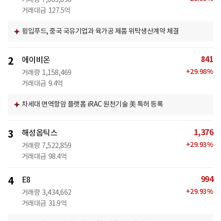
거래대금
127.5억
윙입푸드, 중국 국유기업과 육가공 제품 위탁생산계약 체결
841
2
에이비온
+
29.98
%
거래량
1,158,469
거래대금
9.4억
차세대 면역항암 플랫폼 iRAC 원천기술 美 특허 등록
1,376
3
해성옵틱스
+
29.93
%
거래량
7,522,859
거래대금
98.4억
994
4
E8
+
29.93
%
거래량
3,434,662
거래대금
31.9억