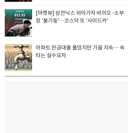
[마켓뷰] 삼전닉스 쉬어가자 바이오·소부
장 '불기둥'…코스닥 또 '사이드카'
아파트 잔금대출 풀었지만 가뭄 지속… 속
타는 실수요자