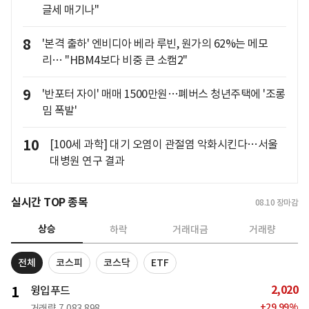
글세 매기나"
8
'본격 출하' 엔비디아 베라 루빈, 원가의 62%는 메모
리… "HBM4보다 비중 큰 소캠2"
9
'반포터 자이' 매매 1500만원…폐버스 청년주택에 '조롱
밈 폭발'
10
[100세 과학] 대기 오염이 관절염 악화시킨다…서울
대병원 연구 결과
실시간 TOP 종목
08.10
장마감
상승
하락
거래대금
거래량
전체
코스피
코스닥
ETF
2,020
1
윙입푸드
+
29.99
%
거래량
7,083,898