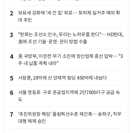
2
보유세 강화에 '세 낀 집' 퇴로… 토허제 실거주 예외 확
대 추진
3
"한화는 조선소 인수, 우리는 노하우를 판다"… HD현대,
美에 조선 기술·운영·관리 방법 수출
4
美 국방부, 이란전 무기 소진에 방산업체 증산 압박… "3
주 내 납품 계획 내라"
5
서장훈, 28억에 산 양재역 빌딩 450억에 내놨다
6
서울 영등포·구로 준공업지역에 2만7000가구 공급 속
도
7
'추진위원장 해임' 올림픽선수촌 재건축… 송파구, 직무
대행 체제 승인