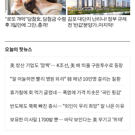
오늘의 핫뉴스
美 방산 기업도 '깜짝'… K조선, 美 배 띄울 구원투수로 등장
"말 어눌하면 빨리 병원 와라" 韓 매년 10만명 걸리는 질환
휴가철에 회 먹기 글렀네… 폭염에 가격 치솟은 '국민 횟감'
반도체도 쭉쭉 빠진 증시… "외인이 우리 희망" 말 나온 이유
보유한 미사일 1700발 뿐… 바닥 보인다는 美 무기고 '위태'