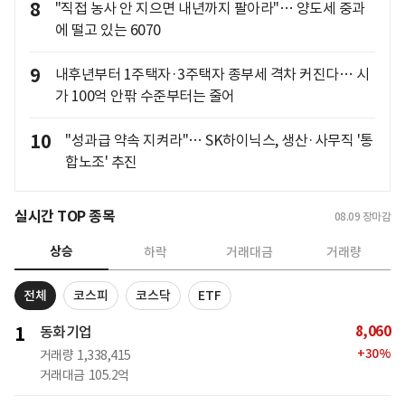
8
"직접 농사 안 지으면 내년까지 팔아라"… 양도세 중과
에 떨고 있는 6070
9
내후년부터 1주택자·3주택자 종부세 격차 커진다… 시
가 100억 안팎 수준부터는 줄어
10
"성과급 약속 지켜라"… SK하이닉스, 생산·사무직 '통
합노조' 추진
실시간 TOP 종목
08.09
장마감
상승
하락
거래대금
거래량
전체
코스피
코스닥
ETF
8,060
1
동화기업
+
30
%
거래량
1,338,415
거래대금
105.2억