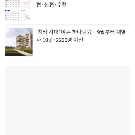
협·신협·수협
'청라 시대' 여는 하나금융…9월부터 계열
사 10곳·2200명 이전