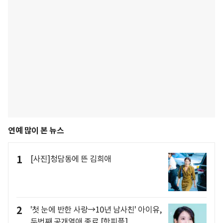
연예 많이 본 뉴스
1
[사진]청담동에 뜬 김희애
2
'첫 눈에 반한 사랑→10년 남사친' 아이유,
두번째 공개열애 종료 [핫피플]