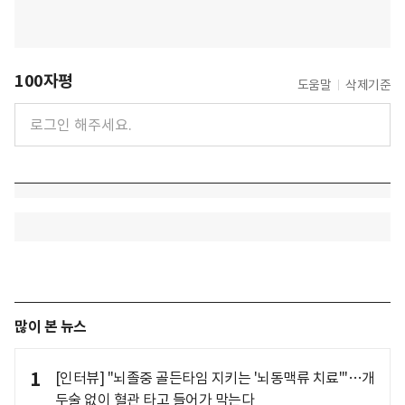
100자평
도움말
삭제기준
많이 본 뉴스
1
[인터뷰] "뇌졸중 골든타임 지키는 '뇌동맥류 치료'"…개
두술 없이 혈관 타고 들어가 막는다