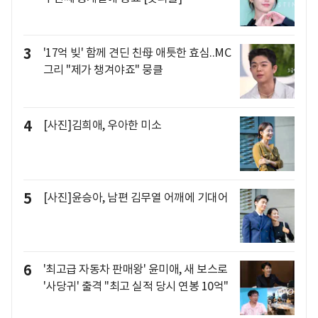
3
'17억 빚' 함께 견딘 친母 애틋한 효심..MC
그리 "제가 챙겨야죠" 뭉클
4
[사진]김희애, 우아한 미소
5
[사진]윤승아, 남편 김무열 어깨에 기대어
6
'최고급 자동차 판매왕' 윤미애, 새 보스로
'사당귀' 출격 "최고 실적 당시 연봉 10억"