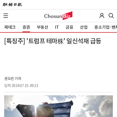
재테크
증권
부동산
IT
금융
산업
중소기업·벤
[특징주] '트럼프 테마株' 일신석재 급등
권오은 기자
입력
2024.07.15. 09:21