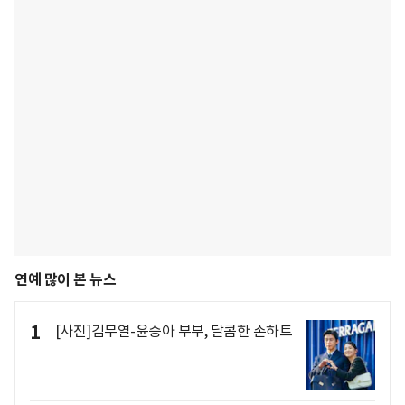
연예 많이 본 뉴스
1
[사진]김무열-윤승아 부부, 달콤한 손하트