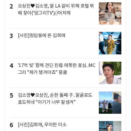
2
오상진♥김소영, 딸 LA 갈비 위해 호텔 뷔
페 찾아('띵그리TV')//어저께
3
[사진]청담동에 뜬 김희애
4
'17억 빚' 함께 견딘 친母 애틋한 효심..MC
그리 "제가 챙겨야죠" 뭉클
5
김소영♥오상진, 순한 둘째 子..얼굴로도
효도하네 "아기가 너무 잘생겨"
6
[사진]김희애, 우아한 미소