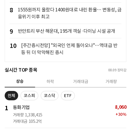
8
1555원까지 올랐다 1400원대로 내린 환율… 변동성, 금
융위기 이후 최고
9
반얀트리 부산 해운대, 195개 객실·다이닝 시설 공개
10
[주간증시전망] "외국인 언제 돌아오나"…역대급 반
등 뒤 더 막막해진 증시
실시간 TOP 종목
08.09
장마감
상승
하락
거래대금
거래량
전체
코스피
코스닥
ETF
8,060
1
동화기업
+
30
%
거래량
1,338,415
거래대금
105.2억