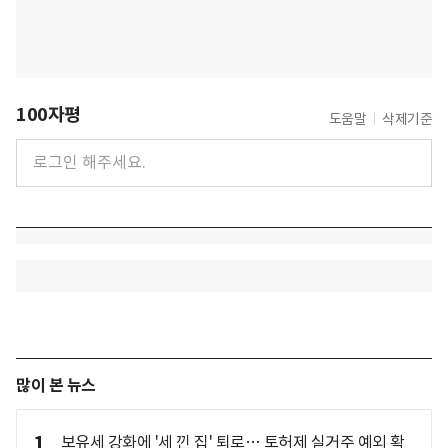
100자평
도움말
삭제기준
많이 본 뉴스
1
보유세 강화에 '세 낀 집' 퇴로… 토허제 실거주 예외 확