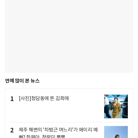
연예 많이 본 뉴스
1
[사진]청담동에 뜬 김희애
2
제주 해변의 '차범근 며느리'가 왜이리 예
뻐? 한채아, 청량미 뿜뿜