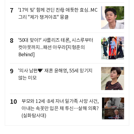
7
'17억 빚' 함께 견딘 친母 애틋한 효심..MC
그리 "제가 챙겨야죠" 뭉클
8
'50대 맞아?' 샤를리즈 테론, 시스루부터
컷아웃까지...패션 아우라[지형준의
Behind]
9
'의사 남편♥' 재혼 윤해영, 55세 믿기지
않는 미모
10
부모와 12세·8세 자녀 일가족 사망 사건,
아내는 속옷만 입은 채 투신…살해 의혹?
(실화탐사대)