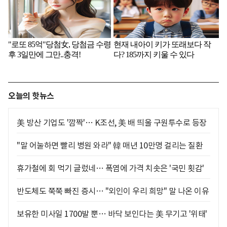
오늘의 핫뉴스
美 방산 기업도 '깜짝'… K조선, 美 배 띄울 구원투수로 등장
"말 어눌하면 빨리 병원 와라" 韓 매년 10만명 걸리는 질환
휴가철에 회 먹기 글렀네… 폭염에 가격 치솟은 '국민 횟감'
반도체도 쭉쭉 빠진 증시… "외인이 우리 희망" 말 나온 이유
보유한 미사일 1700발 뿐… 바닥 보인다는 美 무기고 '위태'