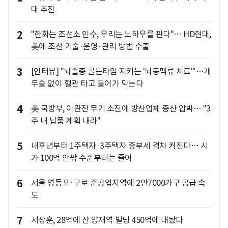
대 추진
2
"한화는 조선소 인수, 우리는 노하우를 판다"… HD현대,
美에 조선 기술·운영·관리 방법 수출
3
[인터뷰] "뇌졸중 골든타임 지키는 '뇌동맥류 치료'"…개
두술 없이 혈관 타고 들어가 막는다
4
美 국방부, 이란전 무기 소진에 방산업체 증산 압박… "3
주 내 납품 계획 내라"
5
내후년부터 1주택자·3주택자 종부세 격차 커진다… 시
가 100억 안팎 수준부터는 줄어
6
서울 영등포·구로 준공업지역에 2만7000가구 공급 속
도
7
서장훈, 28억에 산 양재역 빌딩 450억에 내놨다