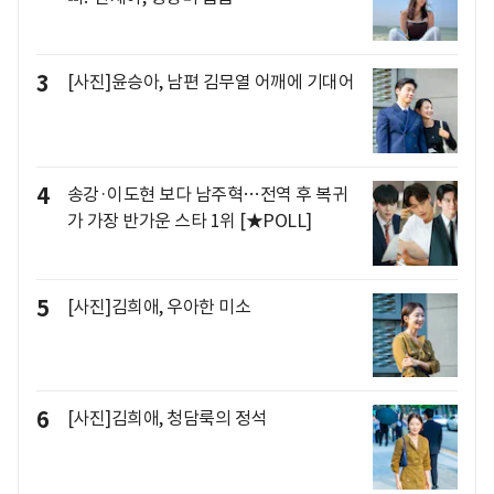
3
[사진]윤승아, 남편 김무열 어깨에 기대어
4
송강·이도현 보다 남주혁…전역 후 복귀
가 가장 반가운 스타 1위 [★POLL]
5
[사진]김희애, 우아한 미소
6
[사진]김희애, 청담룩의 정석