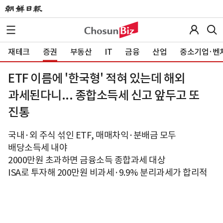
재테크
증권
부동산
IT
금융
산업
중소기업·벤
ETF 이름에 '한국형' 적혀 있는데 해외
과세된다니... 종합소득세 신고 앞두고 또
진통
국내·외 주식 섞인 ETF, 매매차익·분배금 모두
배당소득세 내야
2000만원 초과하면 금융소득 종합과세 대상
ISA로 투자해 200만원 비과세·9.9% 분리과세가 합리적