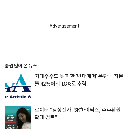
증권 많이 본 뉴스
최대주주도 못 피한 '반대매매' 폭탄… 지분
율 42%에서 18%로 추락
로이터 "삼성전자·SK하이닉스, 주주환원
확대 검토"