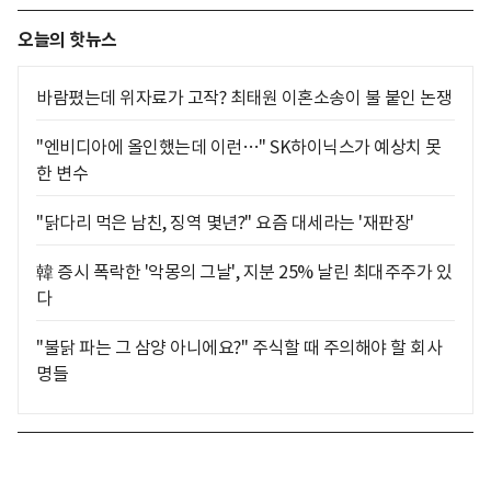
오늘의 핫뉴스
바람폈는데 위자료가 고작? 최태원 이혼소송이 불 붙인 논쟁
"엔비디아에 올인했는데 이런…" SK하이닉스가 예상치 못
한 변수
"닭다리 먹은 남친, 징역 몇년?" 요즘 대세라는 '재판장'
韓 증시 폭락한 '악몽의 그날', 지분 25% 날린 최대주주가 있
다
"불닭 파는 그 삼양 아니에요?" 주식할 때 주의해야 할 회사
명들