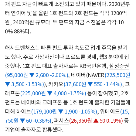
개 펀드 자금이 빠르게 소진되고 있기 때문이다. 2020년부
터 연이어 닻을 올린 1호 펀드와 2호 펀드는 각각 1200억
원, 2400억원 규모다. 두 펀드의 자금 소진율은 각각 10
0% 88%다.
해시드벤처스는 빠른 펀드 투자 속도로 업계 주목을 받기
도 했다. 주로 가상자산이나 프로토콜 경제, 웹3 분야에 집
중했다. 1호 펀드 대표 출자자로는 KB국민은행,
삼성증권
(95,000원 ▼ 2,600 -2.66%)
, 네이버(
NAVER
(225,500원
▼ 3,500 -1.53%)
),
카카오
(37,600원 ▼ 550 -1.44%)
,
크
래프톤
(225,000원 ▼ 4,000 -1.75%)
등이 참여했고, 2호
펀드는 네이버와 크래프톤 등 1호 펀드에 출자한 기업들에
더해
하이브
(179,100원 ▼ 1,900 -1.05%)
,
위메이드
(15,
750원 ▼ 60 -0.38%)
,
퍼시스
(26,350원 ▲ 50 0.19%)
등
기업이 출자자로 합류했다.