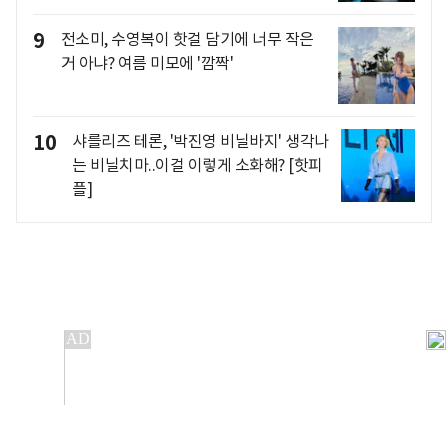
9
전소미, 수영복이 핫걸 담기에 너무 작은
거 아냐? 여름 미모에 '깜짝'
10
샤를리즈 테론, '박진영 비닐바지' 생각나
는 비닐치마..이걸 이렇게 소화해? [핫피
플]
개인정보처리방침
앱설치(Android)
본 사이트의 주가 시세정보는 정보 제공 목적이며, 오류가