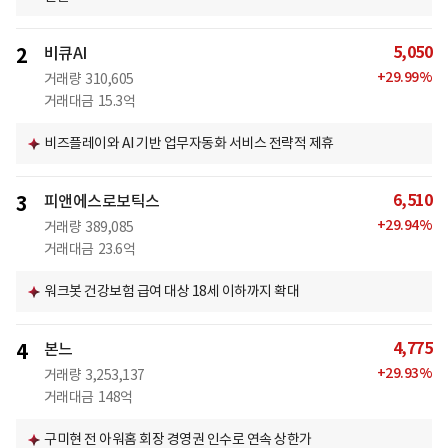
5,050
2
비큐AI
+
29.99
%
거래량
310,605
거래대금
15.3억
비즈플레이와 AI 기반 업무자동화 서비스 전략적 제휴
6,510
3
피앤에스로보틱스
+
29.94
%
거래량
389,085
거래대금
23.6억
워크봇 건강보험 급여 대상 18세 이하까지 확대
4,775
4
본느
+
29.93
%
거래량
3,253,137
거래대금
148억
구미현 전 아워홈 회장 경영권 인수로 연속 상한가