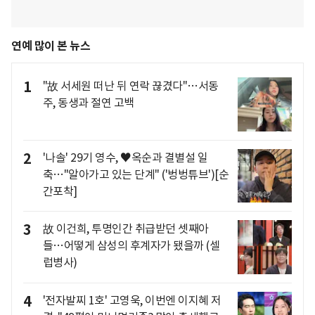
연예 많이 본 뉴스
1
"故 서세원 떠난 뒤 연락 끊겼다"…서동
주, 동생과 절연 고백
2
'나솔' 29기 영수, ♥옥순과 결별설 일
축…"알아가고 있는 단계" ('벙벙튜브')[순
간포착]
3
故 이건희, 투명인간 취급받던 셋째아
들…어떻게 삼성의 후계자가 됐을까 (셀
럽병사)
4
'전자발찌 1호' 고영욱, 이번엔 이지혜 저