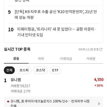
통신 병목"
9
[단독] K9 자주포 수출 공신 'K10 탄약운반차', 21년 만
에 성능 개량
10
티웨이항공, '트리니티' 새 옷 입었다… 공항 라운지·
기내 인터넷 도입
실시간 TOP 종목
08.06 11:28
장중
상승
하락
거래대금
거래량
전체
코스피
코스닥
ETF
4,550
1
유니켐
+
30
%
거래량
59,517
거래대금
2.7억
유니켐, 美 루미아 테크놀로지스 100% 인수…전자피부 시장
진출