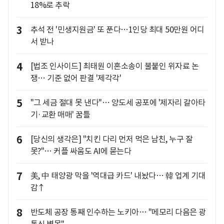
18%로 추락
3
추석 전 '민생지원금' 또 푼다…1인당 최대 50만원 어디
서 받나
4
[법조 인사이드] 최태원 이혼소송이 불붙인 위자료 논
쟁… 기준 없어 판결 '제각각'
5
"그 세금 절대 못 낸다"… 양도세 공포에 '제자리 갈아타
기·교환 매매' 꿈틀
6
[당신의 생각은] "치킨 다리 먼저 먹은 남친, 누구 잘
못?"… 커플 싸움도 AI에 묻는다
7
美, 中 태양광 막을 '역대급 카드' 내놨다… 韓 업계 기대
감↑
8
반도체 공장 통째 인수하는 노키아… "메모리 다음은 광