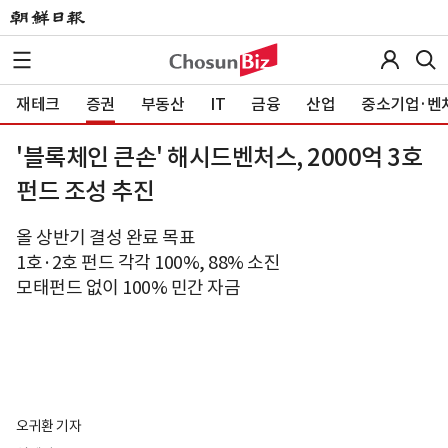
재테크
증권
부동산
IT
금융
산업
중소기업·벤
'블록체인 큰손' 해시드벤처스, 2000억 3호
펀드 조성 추진
올 상반기 결성 완료 목표
1호·2호 펀드 각각 100%, 88% 소진
모태펀드 없이 100% 민간 자금
오귀환 기자