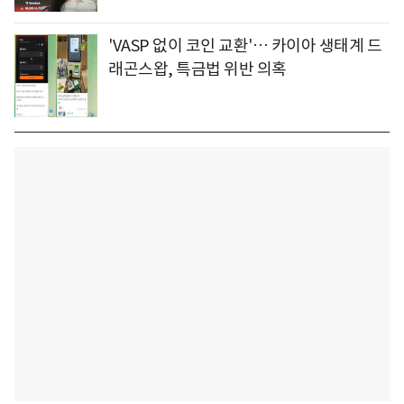
'VASP 없이 코인 교환'… 카이아 생태계 드
래곤스왑, 특금법 위반 의혹