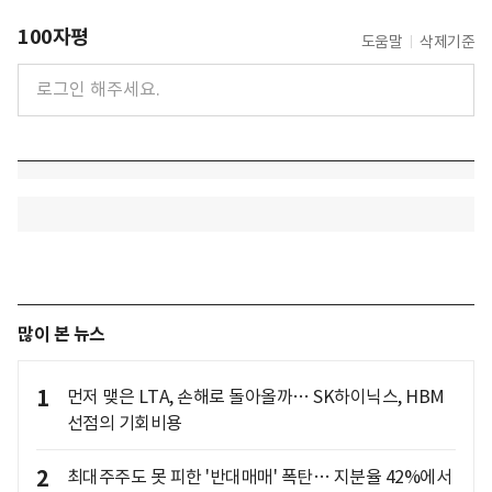
100자평
도움말
삭제기준
많이 본 뉴스
1
먼저 맺은 LTA, 손해로 돌아올까… SK하이닉스, HBM
선점의 기회비용
2
최대주주도 못 피한 '반대매매' 폭탄… 지분율 42%에서