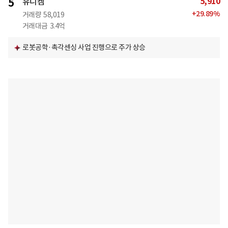
5,910
5
유니켐
+
29.89
%
거래량
58,019
거래대금
3.4억
로봇공학·촉각센싱 사업 진행으로 주가 상승