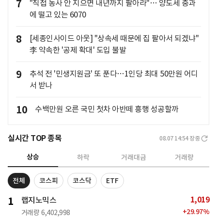
7
"직접 농사 안 지으면 내년까지 팔아라"… 양도세 중과
에 떨고 있는 6070
8
[세종인사이드 아웃] "상속세 때문에 집 팔아서 되겠냐"
李 약속한 '공제 확대' 도입 불발
9
추석 전 '민생지원금' 또 푼다…1인당 최대 50만원 어디
서 받나
10
수백만원 오른 국민 첫차 아반떼 흥행 성공할까
실시간 TOP 종목
08.07 14:54
장중
상승
하락
거래대금
거래량
전체
코스피
코스닥
ETF
1,019
1
랩지노믹스
+
29.97
%
거래량
6,402,998