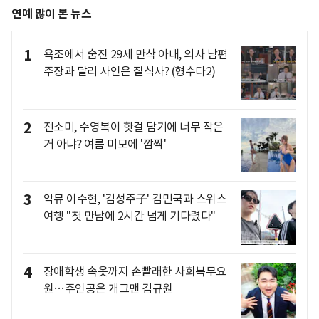
연예 많이 본 뉴스
1
욕조에서 숨진 29세 만삭 아내, 의사 남편
주장과 달리 사인은 질식사? (형수다2)
2
전소미, 수영복이 핫걸 담기에 너무 작은
거 아냐? 여름 미모에 '깜짝'
3
악뮤 이수현, '김성주子' 김민국과 스위스
여행 "첫 만남에 2시간 넘게 기다렸다"
4
장애학생 속옷까지 손빨래한 사회복무요
원…주인공은 개그맨 김규원