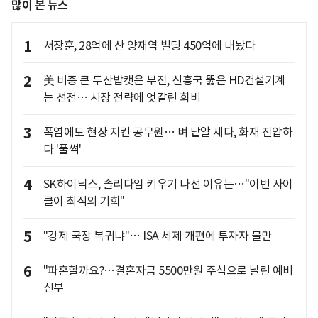
많이 본 뉴스
1
서장훈, 28억에 산 양재역 빌딩 450억에 내놨다
2
美 비중 큰 두산밥캣은 부진, 신흥국 뚫은 HD건설기계
는 선전… 시장 전략에 엇갈린 희비
3
폭염에도 현장 지킨 공무원… 벼 낱알 세다, 화재 진압하
다 '풀썩'
4
SK하이닉스, 솔리다임 키우기 나선 이유는…"이번 사이
클이 최적의 기회"
5
"강제 국장 복귀냐"… ISA 세제 개편에 투자자 불만
6
"파혼할까요?…결혼자금 5500만원 주식으로 날린 예비
신부