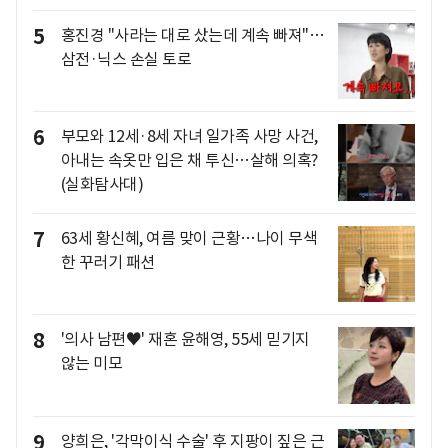
5
홍진경 "사라는 대로 샀는데 계속 빠져"…
삼전·닉스 손실 토로
6
부모와 12세·8세 자녀 일가족 사망 사건,
아내는 속옷만 입은 채 투신…살해 의혹?
(실화탐사대)
7
63세 황신혜, 여름 맞이 근황…나이 무색
한 꾸러기 패션
8
'의사 남편♥' 재혼 윤해영, 55세 믿기지
않는 미모
9
양희은, '각막이식 수술' 후 지팡이 짚은 근