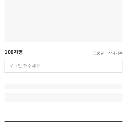
100자평
도움말
삭제기준