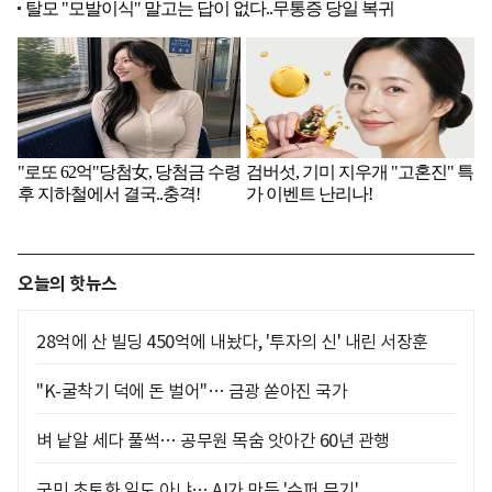
오늘의 핫뉴스
28억에 산 빌딩 450억에 내놨다, '투자의 신' 내린 서장훈
"K-굴착기 덕에 돈 벌어"… 금광 쏟아진 국가
벼 낱알 세다 풀썩… 공무원 목숨 앗아간 60년 관행
국민 초토화 일도 아냐… AI가 만든 '수퍼 무기'