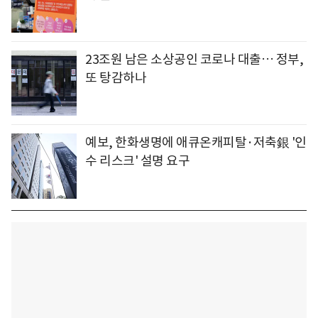
23조원 남은 소상공인 코로나 대출… 정부,
또 탕감하나
예보, 한화생명에 애큐온캐피탈·저축銀 '인
수 리스크' 설명 요구