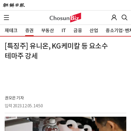
재테크
증권
부동산
IT
금융
산업
중소기업·벤
[특징주] 유니온, KG케미칼 등 요소수
테마주 강세
권오은 기자
입력
2023.12.05. 14:50