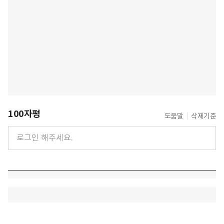
100자평
도움말
삭제기준