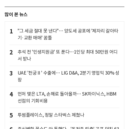
많이 본 뉴스
1
"그 세금 절대 못 낸다"… 양도세 공포에 '제자리 갈아타
기·교환 매매' 꿈틀
2
추석 전 '민생지원금' 또 푼다…1인당 최대 50만원 어디
서 받나
3
UAE '천궁Ⅱ' 수출에… LIG D&A, 2분기 영업익 30% 성
장
4
먼저 맺은 LTA, 손해로 돌아올까… SK하이닉스, HBM
선점의 기회비용
5
투썸플레이스, 정말 스타벅스 제쳤나