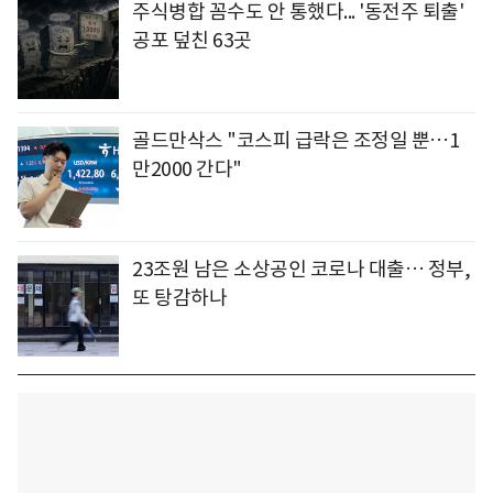
주식병합 꼼수도 안 통했다... '동전주 퇴출'
공포 덮친 63곳
골드만삭스 "코스피 급락은 조정일 뿐…1
만2000 간다"
23조원 남은 소상공인 코로나 대출… 정부,
또 탕감하나