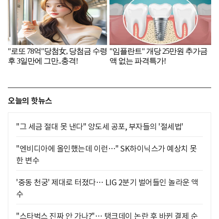
오늘의 핫뉴스
"그 세금 절대 못 낸다" 양도세 공포, 부자들의 '절세법'
"엔비디아에 올인했는데 이런…" SK하이닉스가 예상치 못
한 변수
'중동 천궁' 제대로 터졌다… LIG 2분기 벌어들인 놀라운 액
수
"스타벅스 진짜 안 가나?"… 탱크데이 논란 후 바뀐 결제 순