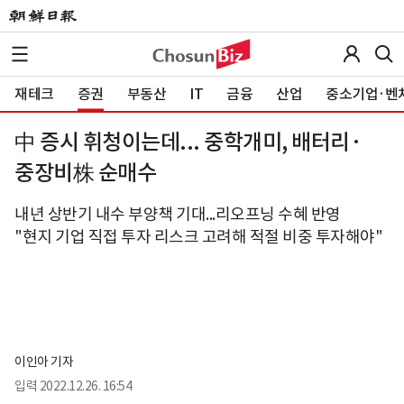
재테크
증권
부동산
IT
금융
산업
중소기업·벤
中 증시 휘청이는데... 중학개미, 배터리·
중장비株 순매수
내년 상반기 내수 부양책 기대...리오프닝 수혜 반영
"현지 기업 직접 투자 리스크 고려해 적절 비중 투자해야"
이인아 기자
입력
2022.12.26. 16:54