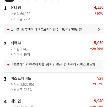
4,550
1
유니켐
+
30
%
거래량
60,138
거래대금
2.7억
유니켐, 美 루미아 테크놀로지스 인수…85억7400만원
5,050
2
비큐AI
+
29.99
%
거래량
324,951
거래대금
16억
비즈플레이와 전략적 제휴, AI 기반 출장·경비 관리 서비스 고도화
928
3
이스트에이드
+
29.97
%
거래량
2,620,951
거래대금
22.3억
9,940
4
매드업
+
29.93
%