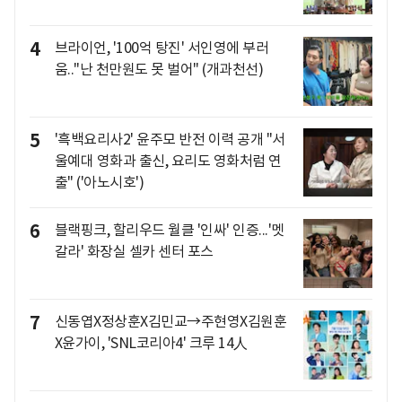
4
브라이언, '100억 탕진' 서인영에 부러
움.."난 천만원도 못 벌어" (개과천선)
5
'흑백요리사2' 윤주모 반전 이력 공개 "서
울예대 영화과 출신, 요리도 영화처럼 연
출" ('아노시호')
6
블랙핑크, 할리우드 월클 '인싸' 인증...'멧
갈라' 화장실 셀카 센터 포스
7
신동엽X정상훈X김민교→주현영X김원훈
X윤가이, 'SNL코리아4' 크루 14人