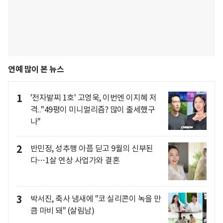
연예 많이 본 뉴스
1
'전자발찌 1호' 고영욱, 이번엔 이지혜 저
격.."49평이 미니멀리즘? 많이 출세했구
나"
2
반민정, 성추행 아픔 딛고 9월의 신부된
다…1살 연상 사업가와 결혼
3
박서진, 축사 냄새에 "코 실리콘이 녹을 만
큼 마비 돼" (살림남)