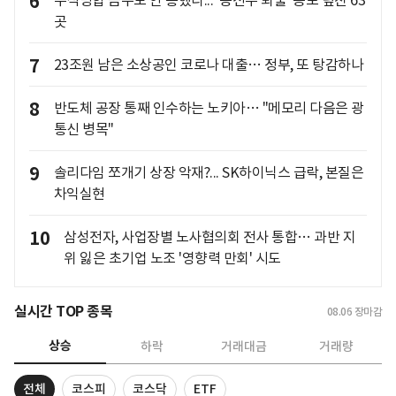
6
주식병합 꼼수도 안 통했다... '동전주 퇴출' 공포 덮친 63
곳
7
23조원 남은 소상공인 코로나 대출… 정부, 또 탕감하나
8
반도체 공장 통째 인수하는 노키아… "메모리 다음은 광
통신 병목"
9
솔리다임 쪼개기 상장 악재?... SK하이닉스 급락, 본질은
차익실현
10
삼성전자, 사업장별 노사협의회 전사 통합… 과반 지
위 잃은 초기업 노조 '영향력 만회' 시도
실시간 TOP 종목
08.06
장마감
상승
하락
거래대금
거래량
전체
코스피
코스닥
ETF