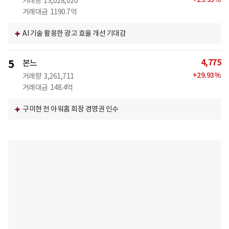
거래량
13,028,020
거래대금
1190.7억
AI 기술 활용한 광고 효율 개선 기대감
4,775
5
본느
+
29.93
%
거래량
3,261,711
거래대금
148.4억
구미현 전 아워홈 회장 경영권 인수