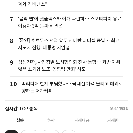
계와 거버넌스"
7
'음악 앱'이 넷플릭스와 어깨 나란히… 스포티파이 유료
이용자 3억 돌파 비결은
8
[줌인] 호르무즈 서명 앞두고 이란 리더십 증발… 최고
지도자 잠행·대통령 사임설
9
삼성전자, 사업장별 노사협의회 전사 통합… 과반 지위
잃은 초기업 노조 '영향력 만회' 시도
10
박리다매 한계 부딪혔나… 국내선 가격 올리고 해외로
향하는 저가커피
실시간 TOP 종목
08.08
장마감
상승
하락
거래대금
거래량