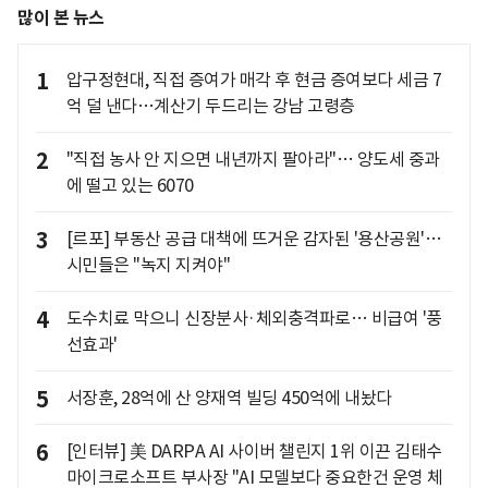
많이 본 뉴스
1
압구정현대, 직접 증여가 매각 후 현금 증여보다 세금 7
억 덜 낸다…계산기 두드리는 강남 고령층
2
"직접 농사 안 지으면 내년까지 팔아라"… 양도세 중과
에 떨고 있는 6070
3
[르포] 부동산 공급 대책에 뜨거운 감자된 '용산공원'…
시민들은 "녹지 지켜야"
4
도수치료 막으니 신장분사·체외충격파로… 비급여 '풍
선효과'
5
서장훈, 28억에 산 양재역 빌딩 450억에 내놨다
6
[인터뷰] 美 DARPA AI 사이버 챌린지 1위 이끈 김태수
마이크로소프트 부사장 "AI 모델보다 중요한건 운영 체