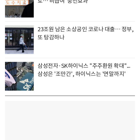
로… 비급여 '풍선효과'
23조원 남은 소상공인 코로나 대출… 정부,
또 탕감하나
삼성전자·SK하이닉스 "주주환원 확대"...
삼성은 '조만간', 하이닉스는 '연말까지'