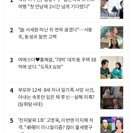
1
여행 "첫 만남에 2시간 넘게 기다렸다"
2
"故 서세원 떠난 뒤 연락 끊겼다"…서동
주, 동생과 절연 고백
3
여에스더♥홍혜걸, '70억' 대치동 주택 38
억에 샀다.."도둑X 심보"
4
부모와 12세·8세 자녀 일가족 사망 사건,
아내는 속옷만 입은 채 투신…살해 의혹?
(실화탐사대)
5
'전자발찌 1호' 고영욱, 이번엔 이지혜 저
격.."49평이 미니멀리즘? 많이 출세했구