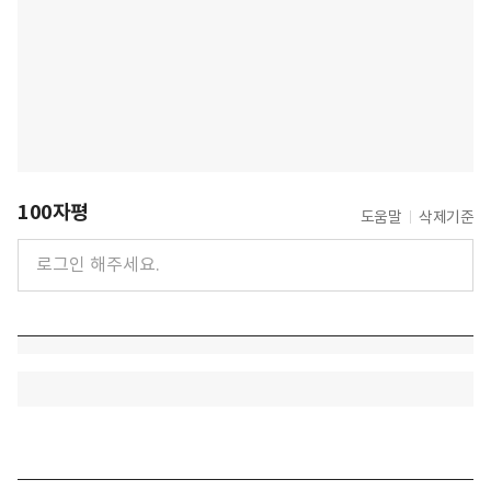
100자평
도움말
삭제기준