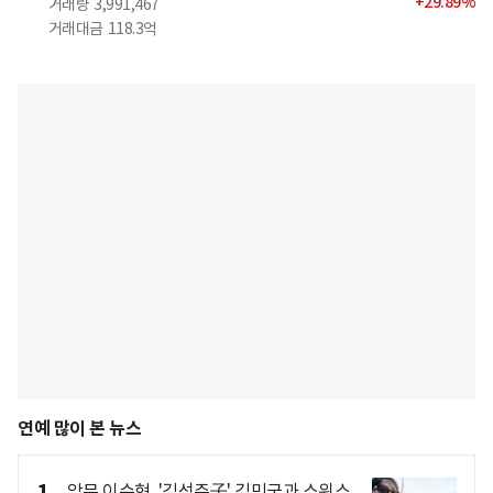
+
29.89
%
거래량
3,991,467
거래대금
118.3억
연예 많이 본 뉴스
악뮤 이수현, '김성주子' 김민국과 스위스