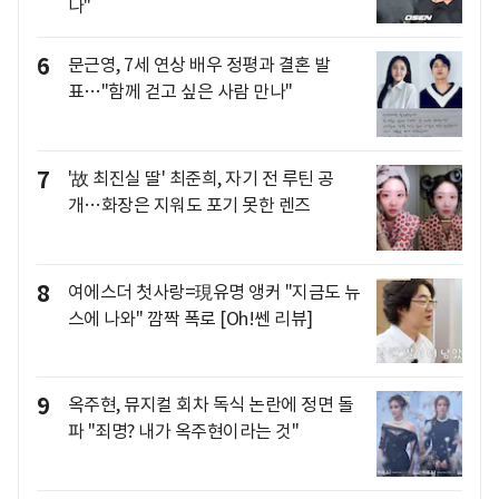
나"
6
문근영, 7세 연상 배우 정평과 결혼 발
표…"함께 걷고 싶은 사람 만나"
7
'故 최진실 딸' 최준희, 자기 전 루틴 공
개…화장은 지워도 포기 못한 렌즈
8
여에스더 첫사랑=現유명 앵커 "지금도 뉴
스에 나와" 깜짝 폭로 [Oh!쎈 리뷰]
9
옥주현, 뮤지컬 회차 독식 논란에 정면 돌
파 "죄명? 내가 옥주현이라는 것"