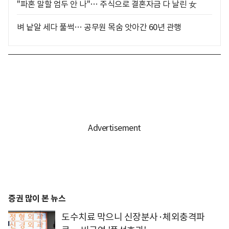
"파혼 말할 엄두 안 나"… 주식으로 결혼자금 다 날린 女
벼 낱알 세다 풀썩… 공무원 목숨 앗아간 60년 관행
증권 많이 본 뉴스
도수치료 막으니 신장분사·체외충격파