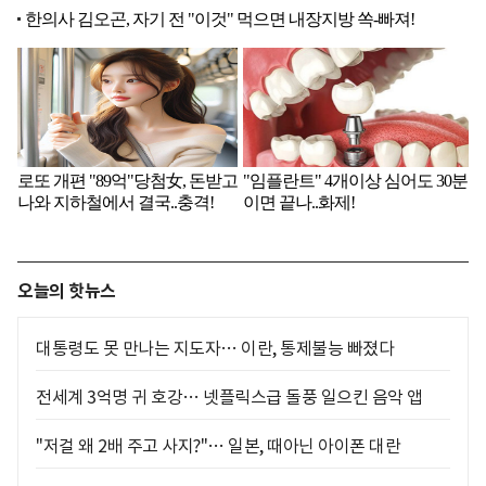
오늘의 핫뉴스
대통령도 못 만나는 지도자… 이란, 통제불능 빠졌다
전세계 3억명 귀 호강… 넷플릭스급 돌풍 일으킨 음악 앱
"저걸 왜 2배 주고 사지?"… 일본, 때아닌 아이폰 대란