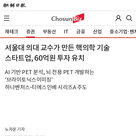
재테크
증권
부동산
IT
금융
산업
중소기업·벤
서울대 의대 교수가 만든 핵의학 기술
스타트업, 60억원 투자 유치
AI 기반 PET 분석, 뇌 전용 PET 개발하는
'브라이토닉스이미징'
하나벤처스ꞏ티에스인베 시리즈A 주도
노자운 기자