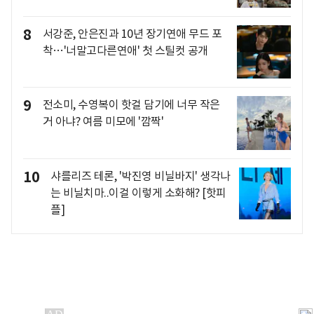
8
서강준, 안은진과 10년 장기연애 무드 포
착…'너말고다른연애' 첫 스틸컷 공개
9
전소미, 수영복이 핫걸 담기에 너무 작은
거 아냐? 여름 미모에 '깜짝'
10
샤를리즈 테론, '박진영 비닐바지' 생각나
는 비닐치마..이걸 이렇게 소화해? [핫피
플]