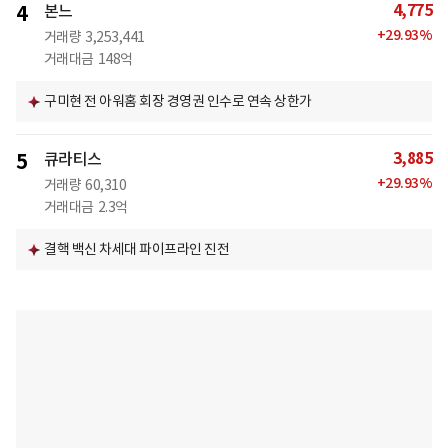
4,775
4
본느
+
29.93
%
거래량
3,253,441
거래대금
148억
구미현 전 아워홈 회장 경영권 인수로 연속 상한가
3,885
5
큐라티스
+
29.93
%
거래량
60,310
거래대금
2.3억
결핵 백신 차세대 파이프라인 진전