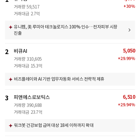
+
30
%
거래량
59,517
거래대금
2.7억
유니켐, 美 루미아 테크놀로지스 100% 인수…전자피부 시장
진출
5,050
2
비큐AI
+
29.99
%
거래량
310,605
거래대금
15.3억
비즈플레이와 AI 기반 업무자동화 서비스 전략적 제휴
6,510
3
피앤에스로보틱스
+
29.94
%
거래량
390,688
거래대금
23.7억
워크봇 건강보험 급여 대상 18세 이하까지 확대