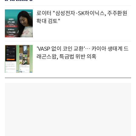
로이터 "삼성전자·SK하이닉스, 주주환원
확대 검토"
'VASP 없이 코인 교환'… 카이아 생태계 드
래곤스왑, 특금법 위반 의혹