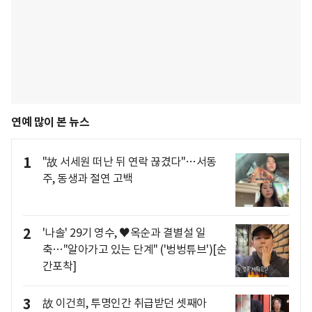
연예 많이 본 뉴스
1
"故 서세원 떠난 뒤 연락 끊겼다"…서동
주, 동생과 절연 고백
2
'나솔' 29기 영수, ♥옥순과 결별설 일
축…"알아가고 있는 단계" ('벙벙튜브')[순
간포착]
3
故 이건희, 투명인간 취급받던 셋째아