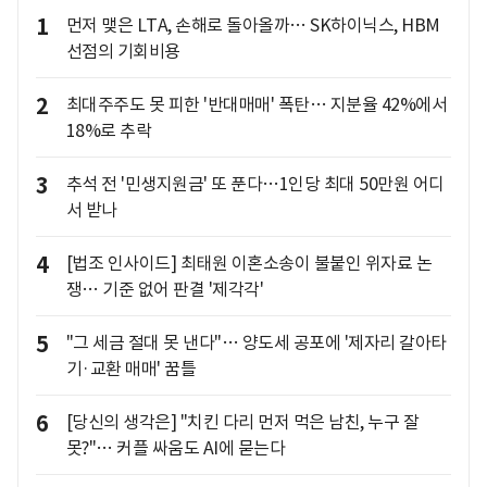
1
먼저 맺은 LTA, 손해로 돌아올까… SK하이닉스, HBM
선점의 기회비용
2
최대주주도 못 피한 '반대매매' 폭탄… 지분율 42%에서
18%로 추락
3
추석 전 '민생지원금' 또 푼다…1인당 최대 50만원 어디
서 받나
4
[법조 인사이드] 최태원 이혼소송이 불붙인 위자료 논
쟁… 기준 없어 판결 '제각각'
5
"그 세금 절대 못 낸다"… 양도세 공포에 '제자리 갈아타
기·교환 매매' 꿈틀
6
[당신의 생각은] "치킨 다리 먼저 먹은 남친, 누구 잘
못?"… 커플 싸움도 AI에 묻는다