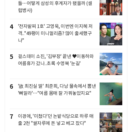
들…어떻게 삼성의 후계자가 됐을까 (셀
럽병사)
4
'전자발찌 1호' 고영욱, 이번엔 이지혜 저
격.."49평이 미니멀리즘? 많이 출세했구
나"
5
걸스데이 소진, '김부장' 끝낸 ♥이동하와
여름휴가 갔나..초록 수영복 '눈길'
6
'故 최진실 딸' 최준희, 다낭 물속에서 뽐낸
'뼈말라'…"여름 몸매 잘 가꿔놓았지요"
7
이경애, '미쳤다'던 논밭식당으로 하루 매
출 2천 "쌀자루에 돈 넣고 베고 잤다"