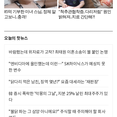
오늘의 핫뉴스
바람폈는데 위자료가 고작? 최태원 이혼소송이 불 붙인 논쟁
"엔비디아에 올인했는데 이런…" SK하이닉스가 예상치 못
한 변수
"닭다리 먹은 남친, 징역 몇년?" 요즘 대세라는 '재판장'
韓 증시 폭락한 '악몽의 그날', 지분 25% 날린 최대주주가 있
다
"불닭 파는 그 삼양 아니에요?" 주식할 때 주의해야 할 회사