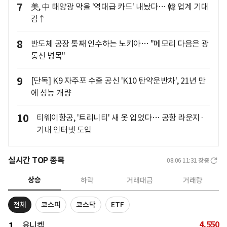
7
美, 中 태양광 막을 '역대급 카드' 내놨다… 韓 업계 기대
감↑
8
반도체 공장 통째 인수하는 노키아… "메모리 다음은 광
통신 병목"
9
[단독] K9 자주포 수출 공신 'K10 탄약운반차', 21년 만
에 성능 개량
10
티웨이항공, '트리니티' 새 옷 입었다… 공항 라운지·
기내 인터넷 도입
실시간 TOP 종목
08.06 11:31
장중
상승
하락
거래대금
거래량
전체
코스피
코스닥
ETF
4,550
1
유니켐