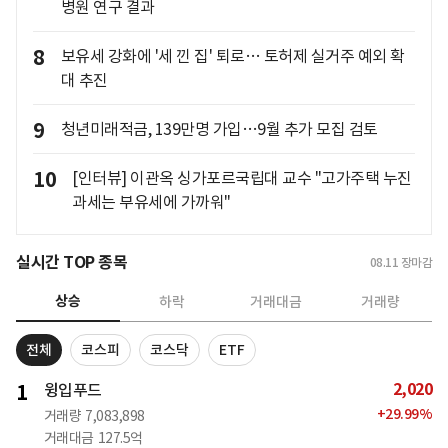
병원 연구 결과
8
보유세 강화에 '세 낀 집' 퇴로… 토허제 실거주 예외 확
대 추진
9
청년미래적금, 139만명 가입…9월 추가 모집 검토
10
[인터뷰] 이관옥 싱가포르국립대 교수 "고가주택 누진
과세는 부유세에 가까워"
실시간 TOP 종목
08.11
장마감
상승
하락
거래대금
거래량
전체
코스피
코스닥
ETF
2,020
1
윙입푸드
+
29.99
%
거래량
7,083,898
거래대금
127.5억