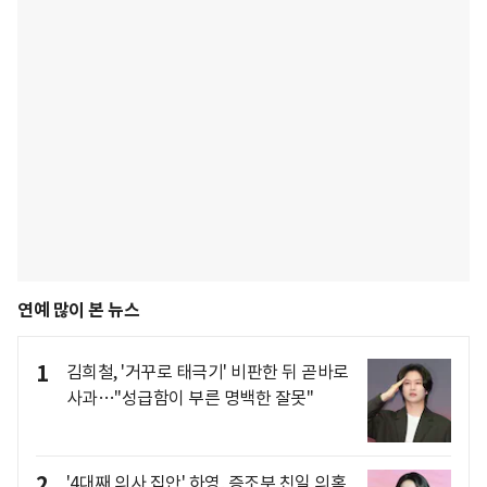
연예 많이 본 뉴스
1
김희철, '거꾸로 태극기' 비판한 뒤 곧바로
사과…"성급함이 부른 명백한 잘못"
2
'4대째 의사 집안' 하영, 증조부 친일 의혹