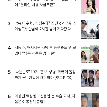
에 "온라인 내용 사실무근"
3
악뮤 이수현, '김성주子' 김민국과 스위스
여행 "첫 만남에 2시간 넘게 기다렸다"
4
서동주, 故서세원 사망 후 동생과도 연 끊
었다 "남은 가족은 엄마 뿐"
5
'나는솔로' 13기, 홍보·성병·학폭에 돌싱
까지…빈깡통이 요란하다 [핫토PICK]
6
이상민 턱성형→신동엽 눈 수술 고백..다
음은 이동건? [종합]