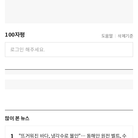
100자평
도움말
삭제기준
많이 본 뉴스
1
"뜨거워진 바다, 냉각수로 불안"… 동해안 원전 벨트, 수