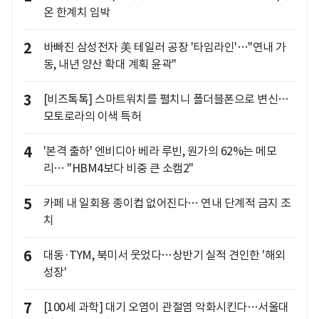
온 한계치 임박
2
바빠진 삼성전자 美 테일러 공장 '타임라인'…"연내 가
동, 내년 양산 확대 계획 윤곽"
3
[비즈톡톡] 스마트워치를 펼치니 폴더블폰으로 변신…
모토로라의 이색 특허
4
'본격 출하' 엔비디아 베라 루빈, 원가의 62%는 메모
리… "HBM4보다 비중 큰 소캠2"
5
카페 내 일회용 종이컵 없어진다… 연내 단계적 금지 조
치
6
대동·TYM, 북미서 웃었다…상반기 실적 견인한 '해외
성장'
7
[100세 과학] 대기 오염이 관절염 악화시킨다…서울대