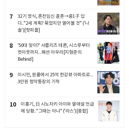
7
32기 영식, 혼전임신 결혼→중1子 있
다.."2세 계획? 묶었지만 열어볼 것" ('나
솔')[핫피플]
8
'50대 맞아?' 샤를리즈 테론, 시스루부터
컷아웃까지...패션 아우라[지형준의
Behind]
9
이시언, 원룸에서 25억 한강뷰 아파트로...
3만원 청약통장의 기적
10
이홍기, 日 시노자키 아이와 열애설 언급
에 당황.."그때는 아냐" ('라스')[종합]