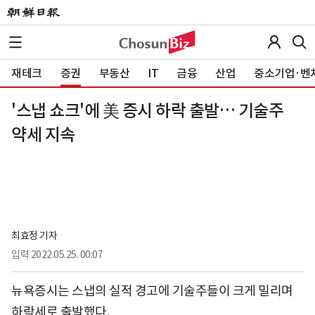
재테크
증권
부동산
IT
금융
산업
중소기업·벤
'스냅 쇼크'에 美 증시 하락 출발… 기술주
약세 지속
최효정 기자
입력
2022.05.25. 00:07
뉴욕증시는 스냅의 실적 경고에 기술주들이 크게 밀리며
하락세로 출발했다.