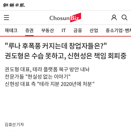
재테크
증권
부동산
IT
금융
산업
중소기업·벤
"루나 후폭풍 커지는데 창업자들은?"
권도형은 수습 못하고, 신현성은 책임 회피중
권도형 대표, 테라 플랫폼 복구 방안 내놔
전문가들 "현실성 없는 이야기"
신현성 대표 측 "테라 지분 2020년에 처분"
김효선 기자