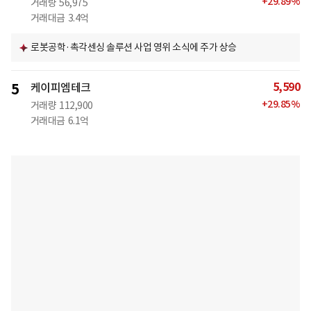
+
29.89
%
거래량
56,975
거래대금
3.4억
로봇공학·촉각센싱 솔루션 사업 영위 소식에 주가 상승
5,590
5
케이피엠테크
+
29.85
%
거래량
112,900
거래대금
6.1억