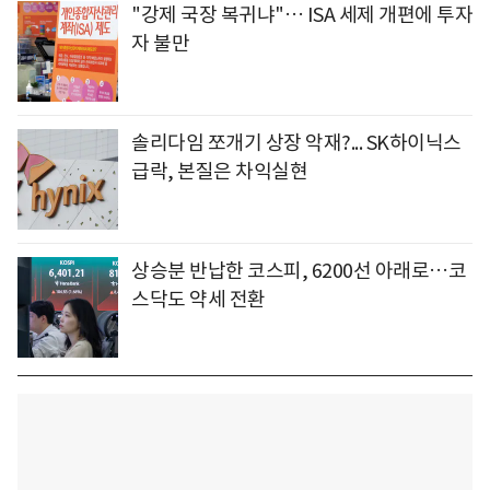
"강제 국장 복귀냐"… ISA 세제 개편에 투자
자 불만
솔리다임 쪼개기 상장 악재?... SK하이닉스
급락, 본질은 차익실현
상승분 반납한 코스피, 6200선 아래로…코
스닥도 약세 전환