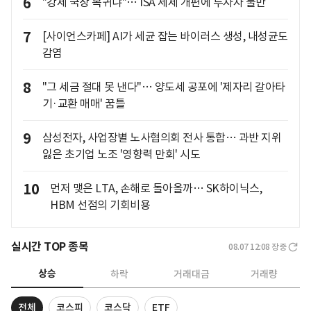
6
"강제 국장 복귀냐"… ISA 세제 개편에 투자자 불만
7
[사이언스카페] AI가 세균 잡는 바이러스 생성, 내성균도
감염
8
"그 세금 절대 못 낸다"… 양도세 공포에 '제자리 갈아타
기·교환 매매' 꿈틀
9
삼성전자, 사업장별 노사협의회 전사 통합… 과반 지위
잃은 초기업 노조 '영향력 만회' 시도
10
먼저 맺은 LTA, 손해로 돌아올까… SK하이닉스,
HBM 선점의 기회비용
실시간 TOP 종목
08.07 12:08
장중
상승
하락
거래대금
거래량
전체
코스피
코스닥
ETF