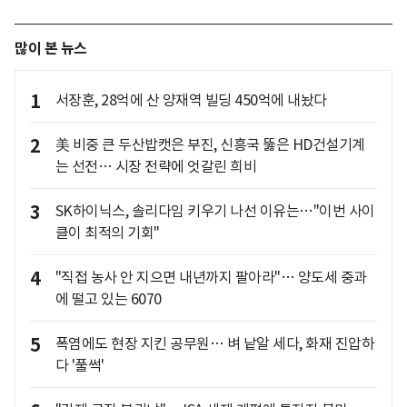
많이 본 뉴스
1
서장훈, 28억에 산 양재역 빌딩 450억에 내놨다
2
美 비중 큰 두산밥캣은 부진, 신흥국 뚫은 HD건설기계
는 선전… 시장 전략에 엇갈린 희비
3
SK하이닉스, 솔리다임 키우기 나선 이유는…"이번 사이
클이 최적의 기회"
4
"직접 농사 안 지으면 내년까지 팔아라"… 양도세 중과
에 떨고 있는 6070
5
폭염에도 현장 지킨 공무원… 벼 낱알 세다, 화재 진압하
다 '풀썩'