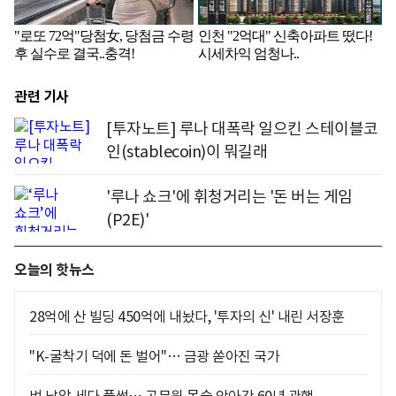
관련 기사
[투자노트] 루나 대폭락 일으킨 스테이블코
인(stablecoin)이 뭐길래
'루나 쇼크'에 휘청거리는 '돈 버는 게임
(P2E)'
오늘의 핫뉴스
28억에 산 빌딩 450억에 내놨다, '투자의 신' 내린 서장훈
"K-굴착기 덕에 돈 벌어"… 금광 쏟아진 국가
벼 낱알 세다 풀썩… 공무원 목숨 앗아간 60년 관행