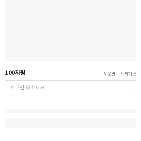
100자평
도움말
삭제기준