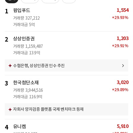
1,554
1
윙입푸드
+
29.93
%
거래량
327,212
거래대금
5억
1,203
2
상상인증권
+
29.91
%
거래량
1,159,487
거래대금
13.9억
수협은행, 상상인증권 인수 추진
3,020
3
한국첨단소재
+
29.89
%
거래량
3,944,516
거래대금
116.9억
자회사 양자검증 플랫폼 국제 벤치마크 등재
5,910
4
유니켐