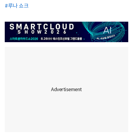
#루나 쇼크