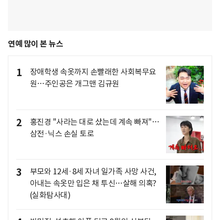
연예 많이 본 뉴스
1
장애학생 속옷까지 손빨래한 사회복무요
원…주인공은 개그맨 김규원
2
홍진경 "사라는 대로 샀는데 계속 빠져"…
삼전·닉스 손실 토로
3
부모와 12세·8세 자녀 일가족 사망 사건,
아내는 속옷만 입은 채 투신…살해 의혹?
(실화탐사대)