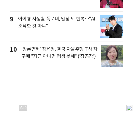
9
이이경 사생활 폭로녀, 입장 또 번복…"AI
조작한 것 아냐"
10
'장롱면허' 장윤정, 결국 자율주행 T사 차
구매 "지금 아니면 평생 못해" ('장공장')
개인정보처리방침
앱설치(Android)