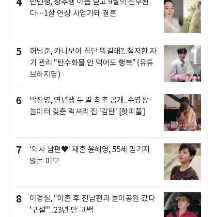
4
반민정, 성추행 아픔 딛고 9월의 신부된
다…1살 연상 사업가와 결혼
5
허남준, 카니보어 식단 뭐길래?..철저한 자
기 관리 "탄수화물 안 먹어도 행복" (유튜
브하지영)
6
박진영, 연년생 두 딸 최초 공개..수영장·
놀이터 갖춘 럭셔리 집 '감탄' [핫피플]
7
'의사 남편♥' 재혼 윤해영, 55세 믿기지
않는 미모
8
이경실, "이혼 후 전남편과 놀이공원 갔다
'구설'"..23년 만 고백