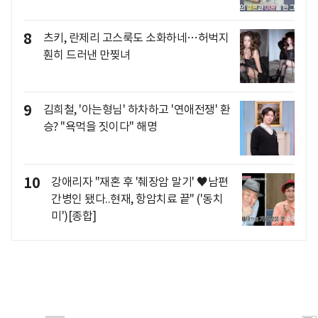
8
츠키, 란제리 고스룩도 소화하네…허벅지
훤히 드러낸 만찢녀
9
김희철, '아는형님' 하차하고 '연애전쟁' 환
승? "욕먹을 짓이다" 해명
10
강애리자 "재혼 후 '췌장암 말기' ♥남편
간병인 됐다..현재, 항암치료 끝" ('동치
미')[종합]