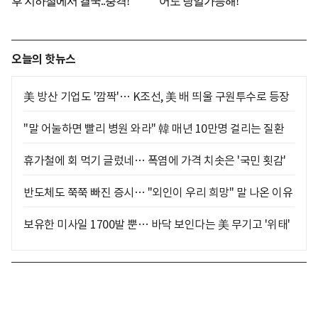
오늘의 핫뉴스
美 방산 기업도 '깜짝'… K조선, 美 배 띄울 구원투수로 등장
"말 어눌하면 빨리 병원 와라" 韓 매년 10만명 걸리는 질환
휴가철에 회 먹기 글렀네… 폭염에 가격 치솟은 '국민 횟감'
반도체도 쭉쭉 빠진 증시… "외인이 우리 희망" 말 나온 이유
보유한 미사일 1700발 뿐… 바닥 보인다는 美 무기고 '위태'