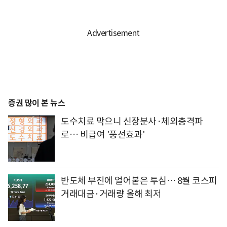
증권 많이 본 뉴스
도수치료 막으니 신장분사·체외충격파
로… 비급여 '풍선효과'
반도체 부진에 얼어붙은 투심… 8월 코스피
거래대금·거래량 올해 최저