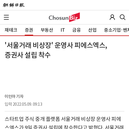
재테크
증권
부동산
IT
금융
산업
중소기업·벤
'서울거래 비상장' 운영사 피에스엑스,
증권사 설립 착수
이인아 기자
입력
2022.05.09. 09:13
스타트업 주식 중개 플랫폼 서울거래 비상장 운영사 피에
스엑스가 9일 증권사 설립에 착수한다고 밝혔다. 서울거래