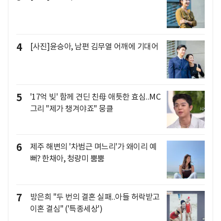
4
[사진]윤승아, 남편 김무열 어깨에 기대어
5
'17억 빚' 함께 견딘 친母 애틋한 효심..MC
그리 "제가 챙겨야죠" 뭉클
6
제주 해변의 '차범근 며느리'가 왜이리 예
뻐? 한채아, 청량미 뿜뿜
7
방은희 "두 번의 결혼 실패..아들 허락받고
이혼 결심" ('특종세상')