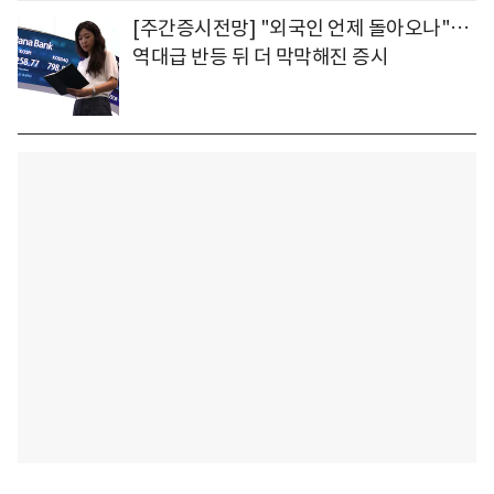
[주간증시전망] "외국인 언제 돌아오나"…
역대급 반등 뒤 더 막막해진 증시