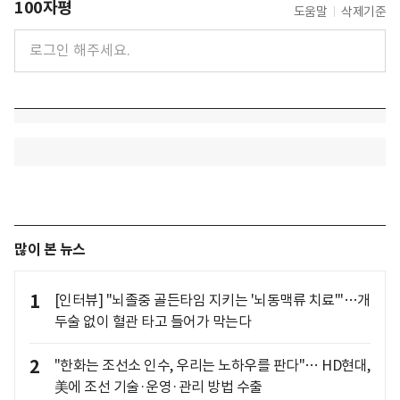
100자평
도움말
삭제기준
많이 본 뉴스
1
[인터뷰] "뇌졸중 골든타임 지키는 '뇌동맥류 치료'"…개
두술 없이 혈관 타고 들어가 막는다
2
"한화는 조선소 인수, 우리는 노하우를 판다"… HD현대,
美에 조선 기술·운영·관리 방법 수출