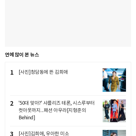
연예 많이 본 뉴스
1
[사진]청담동에 뜬 김희애
2
'50대 맞아?' 샤를리즈 테론, 시스루부터
컷아웃까지...패션 아우라[지형준의
Behind]
3
[사진]김희애, 우아한 미소