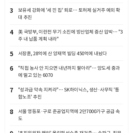
3
보유세 강화에 '세 낀 집' 퇴로… 토허제 실거주 예외 확
대 추진
4
美 국방부, 이란전 무기 소진에 방산업체 증산 압박… "3
주 내 납품 계획 내라"
5
서장훈, 28억에 산 양재역 빌딩 450억에 내놨다
6
"직접 농사 안 지으면 내년까지 팔아라"… 양도세 중과
에 떨고 있는 6070
7
"성과급 약속 지켜라"… SK하이닉스, 생산·사무직 '통
합노조' 추진
8
서울 영등포·구로 준공업지역에 2만7000가구 공급 속
도