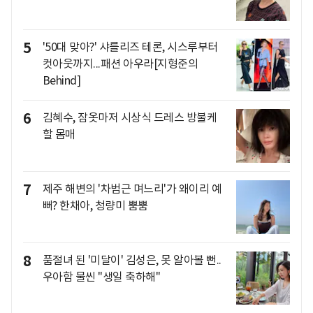
5
'50대 맞아?' 샤를리즈 테론, 시스루부터
컷아웃까지...패션 아우라[지형준의
Behind]
6
김혜수, 잠옷마저 시상식 드레스 방불케
할 몸매
7
제주 해변의 '차범근 며느리'가 왜이리 예
뻐? 한채아, 청량미 뿜뿜
8
품절녀 된 '미달이' 김성은, 못 알아볼 뻔..
우아함 물씬 "생일 축하해"