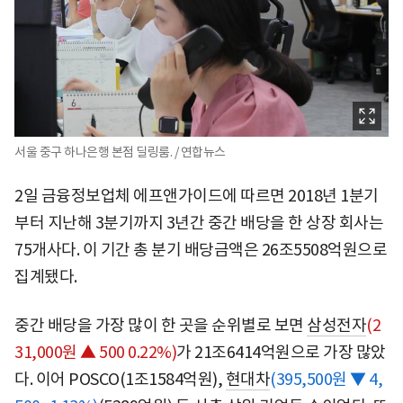
서울 중구 하나은행 본점 딜링룸. / 연합뉴스
2일 금융정보업체 에프앤가이드에 따르면 2018년 1분기
부터 지난해 3분기까지 3년간 중간 배당을 한 상장 회사는
75개사다. 이 기간 총 분기 배당금액은 26조5508억원으로
집계됐다.
중간 배당을 가장 많이 한 곳을 순위별로 보면
삼성전자
(2
31,000원 ▲ 500 0.22%)
가 21조6414억원으로 가장 많았
다. 이어 POSCO(1조1584억원),
현대차
(395,500원 ▼ 4,