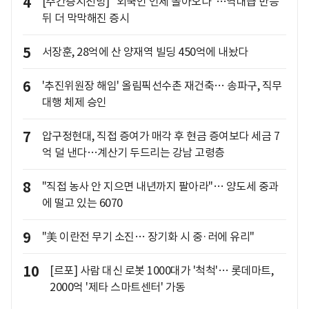
4
[주간증시전망] "외국인 언제 돌아오나"…역대급 반등
뒤 더 막막해진 증시
5
서장훈, 28억에 산 양재역 빌딩 450억에 내놨다
6
'추진위원장 해임' 올림픽선수촌 재건축… 송파구, 직무
대행 체제 승인
7
압구정현대, 직접 증여가 매각 후 현금 증여보다 세금 7
억 덜 낸다…계산기 두드리는 강남 고령층
8
"직접 농사 안 지으면 내년까지 팔아라"… 양도세 중과
에 떨고 있는 6070
9
"美 이란전 무기 소진… 장기화 시 중·러에 유리"
10
[르포] 사람 대신 로봇 1000대가 '척척'… 롯데마트,
2000억 '제타 스마트센터' 가동