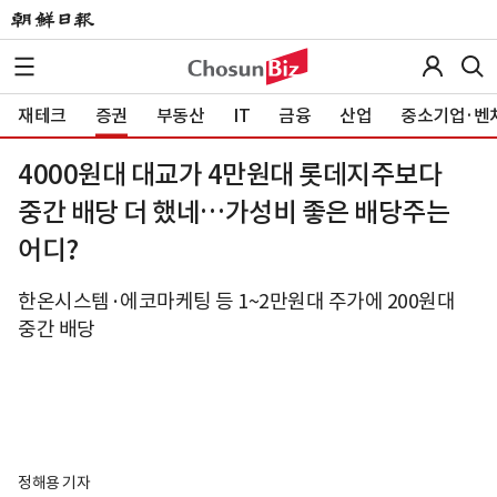
재테크
증권
부동산
IT
금융
산업
중소기업·벤
4000원대 대교가 4만원대 롯데지주보다
중간 배당 더 했네…가성비 좋은 배당주는
어디?
한온시스템·에코마케팅 등 1~2만원대 주가에 200원대
중간 배당
정해용 기자