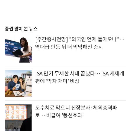
증권 많이 본 뉴스
[주간증시전망] "외국인 언제 돌아오나"…
역대급 반등 뒤 더 막막해진 증시
ISA 만기 무제한 시대 끝났다… ISA 세제개
편에 '막차 개미' 비상
도수치료 막으니 신장분사·체외충격파
로… 비급여 '풍선효과'