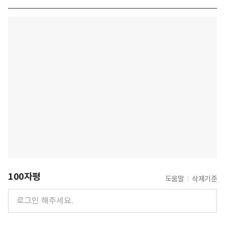
100자평
도움말
삭제기준