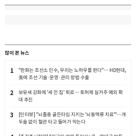
많이 본 뉴스
1
"한화는 조선소 인수, 우리는 노하우를 판다"… HD현대,
美에 조선 기술·운영·관리 방법 수출
2
보유세 강화에 '세 낀 집' 퇴로… 토허제 실거주 예외 확
대 추진
3
[인터뷰] "뇌졸중 골든타임 지키는 '뇌동맥류 치료'"…개
두술 없이 혈관 타고 들어가 막는다