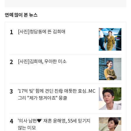
연예 많이 본 뉴스
1
[사진]청담동에 뜬 김희애
2
[사진]김희애, 우아한 미소
3
'17억 빚' 함께 견딘 친母 애틋한 효심..MC
그리 "제가 챙겨야죠" 뭉클
4
'의사 남편♥' 재혼 윤해영, 55세 믿기지
않는 미모