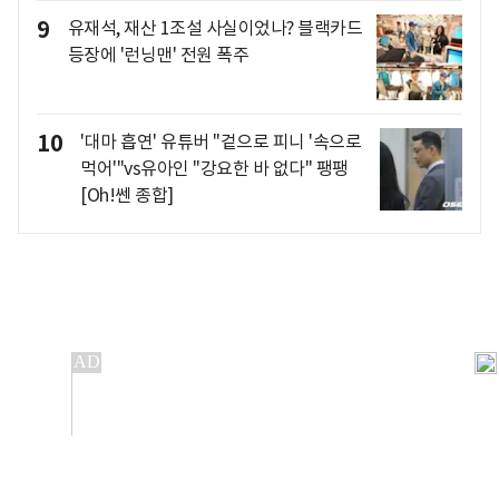
9
유재석, 재산 1조설 사실이었나? 블랙카드
등장에 '런닝맨' 전원 폭주
10
'대마 흡연' 유튜버 "겉으로 피니 '속으로
먹어'"vs유아인 "강요한 바 없다" 팽팽
[Oh!쎈 종합]
개인정보처리방침
앱설치(Android)
본 사이트의 주가 시세정보는 정보 제공 목적이며, 오류가