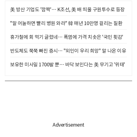
美 방산 기업도 '깜짝'… K조선, 美 배 띄울 구원투수로 등장
"말 어눌하면 빨리 병원 와라" 韓 매년 10만명 걸리는 질환
휴가철에 회 먹기 글렀네… 폭염에 가격 치솟은 '국민 횟감'
반도체도 쭉쭉 빠진 증시… "외인이 우리 희망" 말 나온 이유
보유한 미사일 1700발 뿐… 바닥 보인다는 美 무기고 '위태'