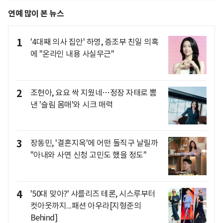
연예 많이 본 뉴스
1
'4대째 의사 집안' 하영, 증조부 친일 의혹
에 "온라인 내용 사실무근"
2
조현아, 요요 싹 지웠네…정장 자태로 뽐
낸 '슬림 몸매'와 시크 매력
3
장동민, '결혼지옥'에 어떤 돌직구 날릴까
"아내와 사연 신청 고민도 했을 정도"
4
'50대 맞아?' 샤를리즈 테론, 시스루부터
컷아웃까지...패션 아우라[지형준의
Behind]