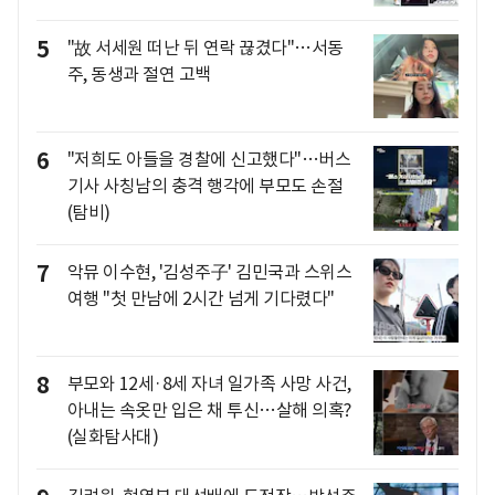
5
"故 서세원 떠난 뒤 연락 끊겼다"…서동
주, 동생과 절연 고백
6
"저희도 아들을 경찰에 신고했다"…버스
기사 사칭남의 충격 행각에 부모도 손절
(탐비)
7
악뮤 이수현, '김성주子' 김민국과 스위스
여행 "첫 만남에 2시간 넘게 기다렸다"
8
부모와 12세·8세 자녀 일가족 사망 사건,
아내는 속옷만 입은 채 투신…살해 의혹?
(실화탐사대)