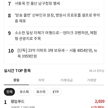
7
서동욱 전 울산 남구청장 별세
8
'방송 출연' 산부인과 원장, 병원서 프로포폴 셀프로 투약
중 체포
9
소소한 일상 자체가 여행으로…덴마크 코펜하겐, 체험
형 관광지로 주목
10
[단독] 23억 아파트 3채 보유세… 서울 4854만원, 뉴
욕 3959만원
실시간 TOP 종목
08.10
장마감
상승
하락
거래대금
거래량
전체
코스피
코스닥
ETF
2,020
1
윙입푸드
+
29.99
%
거래량
7,083,898