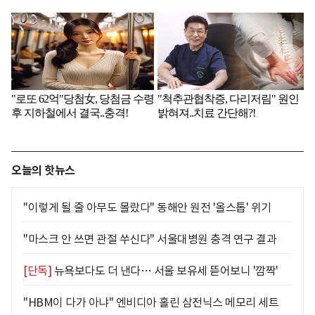
오늘의 핫뉴스
"이렇게 될 줄 아무도 몰랐다" 동해안 원전 '올스톱' 위기
"마스크 안 쓰면 관절 쑤신다" 서울대병원 충격 연구 결과
[단독]
뉴욕보다도 더 낸다… 서울 보유세 뜯어보니 '깜짝'
"HBM이 다가 아냐" 엔비디아 홀린 삼전닉스 메모리 세트