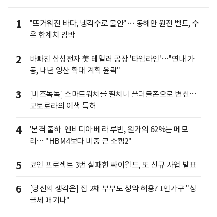
1
"뜨거워진 바다, 냉각수로 불안"… 동해안 원전 벨트, 수
온 한계치 임박
2
바빠진 삼성전자 美 테일러 공장 '타임라인'…"연내 가
동, 내년 양산 확대 계획 윤곽"
3
[비즈톡톡] 스마트워치를 펼치니 폴더블폰으로 변신…
모토로라의 이색 특허
4
'본격 출하' 엔비디아 베라 루빈, 원가의 62%는 메모
리… "HBM4보다 비중 큰 소캠2"
5
코인 프로젝트 3번 실패한 싸이월드, 또 신규 사업 발표
6
[당신의 생각은] 집 2채 부부도 청약 허용? 1인가구 "싱
글세 매기나"