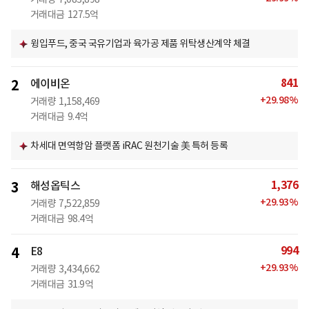
거래대금
127.5억
윙입푸드, 중국 국유기업과 육가공 제품 위탁생산계약 체결
841
2
에이비온
+
29.98
%
거래량
1,158,469
거래대금
9.4억
차세대 면역항암 플랫폼 iRAC 원천기술 美 특허 등록
1,376
3
해성옵틱스
+
29.93
%
거래량
7,522,859
거래대금
98.4억
994
4
E8
+
29.93
%
거래량
3,434,662
거래대금
31.9억