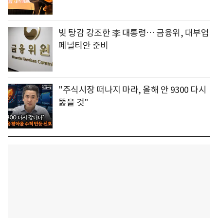
빚 탕감 강조한 李 대통령… 금융위, 대부업
페널티안 준비
"주식시장 떠나지 마라, 올해 안 9300 다시
뚫을 것"