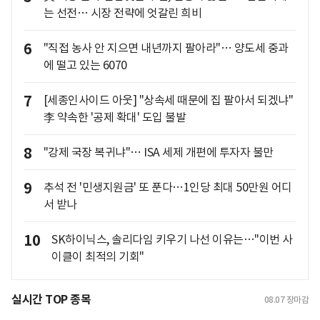
는 선전… 시장 전략에 엇갈린 희비
6
"직접 농사 안 지으면 내년까지 팔아라"… 양도세 중과
에 떨고 있는 6070
7
[세종인사이드 아웃] "상속세 때문에 집 팔아서 되겠냐"
李 약속한 '공제 확대' 도입 불발
8
"강제 국장 복귀냐"… ISA 세제 개편에 투자자 불만
9
추석 전 '민생지원금' 또 푼다…1인당 최대 50만원 어디
서 받나
10
SK하이닉스, 솔리다임 키우기 나선 이유는…"이번 사
이클이 최적의 기회"
실시간 TOP 종목
08.07
장마감