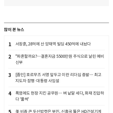
많이 본 뉴스
1
서장훈, 28억에 산 양재역 빌딩 450억에 내놨다
2
"파혼할까요?…결혼자금 5500만원 주식으로 날린 예비
신부
3
[줌인] 호르무즈 서명 앞두고 이란 리더십 증발… 최고
지도자 잠행·대통령 사임설
4
폭염에도 현장 지킨 공무원… 벼 낱알 세다, 화재 진압하
다 '풀썩'
5
美 비중 큰 두산밥캣은 부진, 신흥국 뚫은 HD건설기계