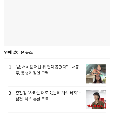
연예 많이 본 뉴스
1
"故 서세원 떠난 뒤 연락 끊겼다"…서동
주, 동생과 절연 고백
2
홍진경 "사라는 대로 샀는데 계속 빠져"…
삼전·닉스 손실 토로