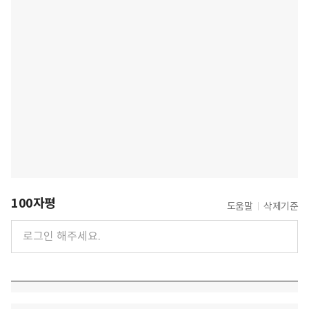
100자평
도움말
삭제기준