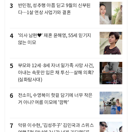
3
반민정, 성추행 아픔 딛고 9월의 신부된
다…1살 연상 사업가와 결혼
4
'의사 남편♥' 재혼 윤해영, 55세 믿기지
않는 미모
5
부모와 12세·8세 자녀 일가족 사망 사건,
아내는 속옷만 입은 채 투신…살해 의혹?
(실화탐사대)
6
전소미, 수영복이 핫걸 담기에 너무 작은
거 아냐? 여름 미모에 '깜짝'
7
악뮤 이수현, '김성주子' 김민국과 스위스