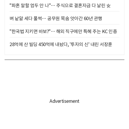
"파혼 말할 엄두 안 나"… 주식으로 결혼자금 다 날린 女
벼 낱알 세다 풀썩… 공무원 목숨 앗아간 60년 관행
"한국법 지키면 바보?"… 해외 직구에만 특혜 주는 KC 인증
28억에 산 빌딩 450억에 내놨다, '투자의 신' 내린 서장훈