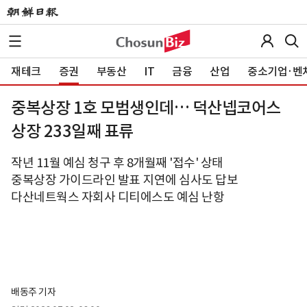
재테크
증권
부동산
IT
금융
산업
중소기업·벤
중복상장 1호 모범생인데… 덕산넵코어스
상장 233일째 표류
작년 11월 예심 청구 후 8개월째 '접수' 상태
중복상장 가이드라인 발표 지연에 심사도 답보
다산네트웍스 자회사 디티에스도 예심 난항
배동주 기자