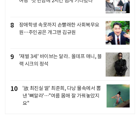
여행 "첫 만남에 2시간 넘게 기다렸다"
8
장애학생 속옷까지 손빨래한 사회복무요
원…주인공은 개그맨 김규원
9
'재벌 3세' 바이브는 달라.. 올데프 애니, 블
랙 시크의 정석
10
'故 최진실 딸' 최준희, 다낭 물속에서 뽐
낸 '뼈말라'…"여름 몸매 잘 가꿔놓았지
요"