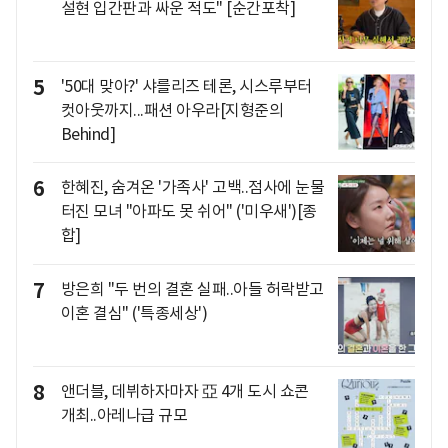
설현 입간판과 싸운 적도" [순간포착]
5
'50대 맞아?' 샤를리즈 테론, 시스루부터
컷아웃까지...패션 아우라[지형준의
Behind]
6
한혜진, 숨겨온 '가족사' 고백..점사에 눈물
터진 모녀 "아파도 못 쉬어" ('미우새')[종
합]
7
방은희 "두 번의 결혼 실패..아들 허락받고
이혼 결심" ('특종세상')
8
앤더블, 데뷔하자마자 亞 4개 도시 쇼콘
개최..아레나급 규모