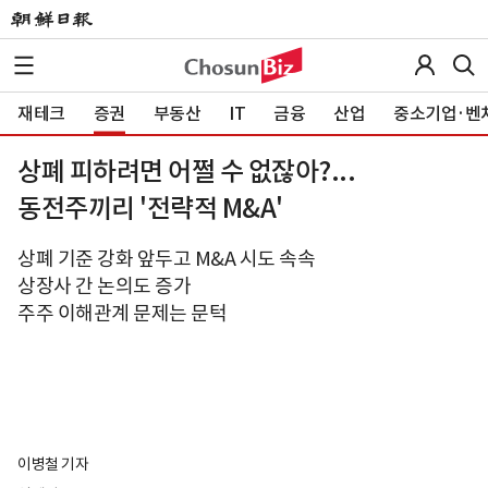
재테크
증권
부동산
IT
금융
산업
중소기업·벤
상폐 피하려면 어쩔 수 없잖아?...
동전주끼리 '전략적 M&A'
상폐 기준 강화 앞두고 M&A 시도 속속
상장사 간 논의도 증가
주주 이해관계 문제는 문턱
이병철 기자