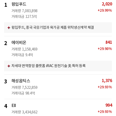
2,020
1
윙입푸드
+
29.99
%
거래량
7,083,898
거래대금
127.5억
윙입푸드, 중국 국유기업과 육가공 제품 위탁생산계약 체결
841
2
에이비온
+
29.98
%
거래량
1,158,469
거래대금
9.4억
차세대 면역항암 플랫폼 iRAC 원천기술 美 특허 등록
1,376
3
해성옵틱스
+
29.93
%
거래량
7,522,859
거래대금
98.4억
994
4
E8
+
29.93
%
거래량
3,434,662