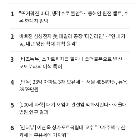
1
"뜨거워진 바다, 냉각수로 불안"… 동해안 원전 벨트, 수
온 한계치 임박
2
바빠진 삼성전자 美 테일러 공장 '타임라인'…"연내 가
동, 내년 양산 확대 계획 윤곽"
3
[비즈톡톡] 스마트워치를 펼치니 폴더블폰으로 변신…
모토로라의 이색 특허
4
[단독] 23억 아파트 3채 보유세… 서울 4854만원, 뉴욕
3959만원
5
[100세 과학] 대기 오염이 관절염 악화시킨다…서울대
병원 연구 결과
6
[인터뷰] 이관옥 싱가포르국립대 교수 "고가주택 누진
과세는 부유세에 가까워"