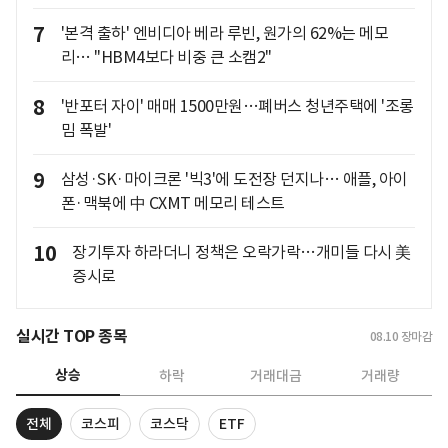
7
'본격 출하' 엔비디아 베라 루빈, 원가의 62%는 메모
리… "HBM4보다 비중 큰 소캠2"
8
'반포터 자이' 매매 1500만원…폐버스 청년주택에 '조롱
밈 폭발'
9
삼성·SK·마이크론 '빅3'에 도전장 던지나… 애플, 아이
폰·맥북에 中 CXMT 메모리 테스트
10
장기투자 하라더니 정책은 오락가락…개미들 다시 美
증시로
실시간 TOP 종목
08.10
장마감
상승
하락
거래대금
거래량
전체
코스피
코스닥
ETF