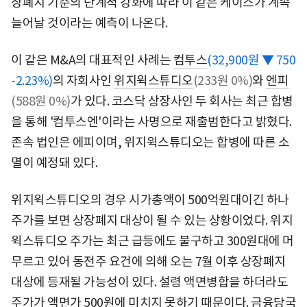
장폐지 기준의 단계적 강화에 따라 이 같은 케이스가 계속
늘어날 것이라는 예측이 나온다.
이 같은 M&A의 대표적인 사례는
컴투스
(32,900원 ▼ 750
-2.23%)
의 자회사인
위지윅스튜디오
(233원 0%)
와
엔피
(588원 0%)
가 있다. 코스닥 상장사인 두 회사는 최근 합병
을 통해 '컴투스엔'이라는 사명으로 재출범한다고 밝혔다.
존속 법인은 에피이며, 위지윅스튜디오는 합병에 따른 소
멸이 예정돼 있다.
위지윅스튜디오의 경우 시가총액이 500억원대이긴 하나
주가를 보면 상장폐지 대상이 될 수 있는 상황이었다. 위지
윅스튜디오 주가는 최근 급등에도 불구하고 300원대에 머
무르고 있어 동전주 요건에 의해 오는 7월 이후 상장폐지
대상에 등재될 가능성이 있다. 설령 액면병합을 하더라도
주가가 액면가 500원에 미치지 못하기 때문이다. 금융당국