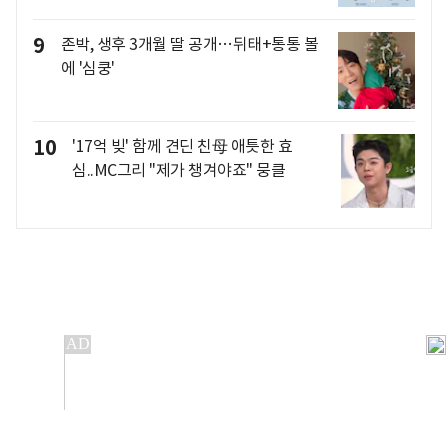
9
존박, 생후 3개월 딸 공개…뒤태+통통 볼
에 '심쿵'
10
'17억 빚' 함께 견딘 친母 애틋한 효
심..MC그리 "제가 챙겨야죠" 뭉클
개인정보처리방침
앱설치(Android)