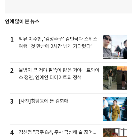
연예 많이 본 뉴스
1
악뮤 이수현, '김성주子' 김민국과 스위스
여행 "첫 만남에 2시간 넘게 기다렸다"
2
물병이 큰 거야 팔뚝이 얇은 거야…트와이
스 정연, 연예인 다이어트의 정석
3
[사진]청담동에 뜬 김희애
4
김신영 "금주 8년, 주사 극심해 술 끊어...