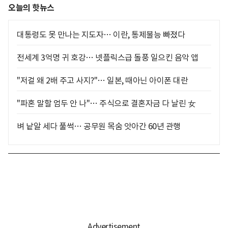
오늘의 핫뉴스
대통령도 못 만나는 지도자… 이란, 통제불능 빠졌다
전세계 3억명 귀 호강… 넷플릭스급 돌풍 일으킨 음악 앱
"저걸 왜 2배 주고 사지?"… 일본, 때아닌 아이폰 대란
"파혼 말할 엄두 안 나"… 주식으로 결혼자금 다 날린 女
벼 낱알 세다 풀썩… 공무원 목숨 앗아간 60년 관행