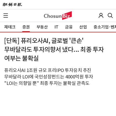
재테크
증권
부동산
IT
금융
산업
중소기업·벤
[단독] 퓨리오사AI, 글로벌 '큰손'
무바달라도 투자의향서 냈다... 최종 투자
여부는 불확실
퓨리오사AI 1조원 규모 프리IPO 투자유치 추진
무바달라 LOI에 국민성장펀드는 4000억원 투자
"LOI는 의향일 뿐" 최종 투자는 불확실 관측도