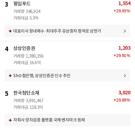
1,554
3
윙입푸드
+
29.93
%
거래량
346,924
거래대금
5.3억
대표이사 장내매수·최대주주 유상증자 참여로 상한가
1,203
4
상상인증권
+
29.91
%
거래량
1,380,356
거래대금
16.6억
Sh수협은행, 상상인증권 인수 추진
3,020
5
한국첨단소재
+
29.89
%
거래량
3,991,467
거래대금
118.3억
자회사 양자검증 플랫폼 국제 벤치마크 등재