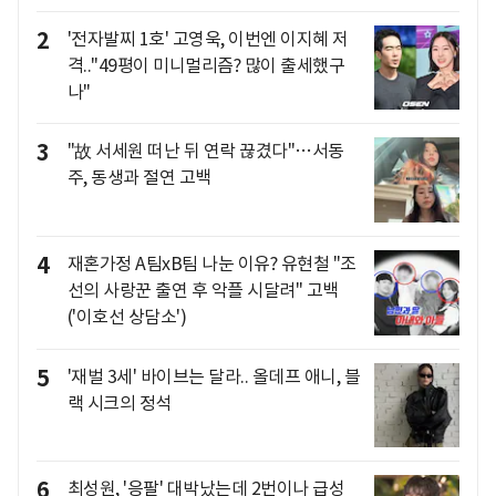
2
'전자발찌 1호' 고영욱, 이번엔 이지혜 저
격.."49평이 미니멀리즘? 많이 출세했구
나"
3
"故 서세원 떠난 뒤 연락 끊겼다"…서동
주, 동생과 절연 고백
4
재혼가정 A팀xB팀 나눈 이유? 유현철 "조
선의 사랑꾼 출연 후 악플 시달려" 고백
('이호선 상담소')
5
'재벌 3세' 바이브는 달라.. 올데프 애니, 블
랙 시크의 정석
6
최성원, '응팔' 대박났는데 2번이나 급성