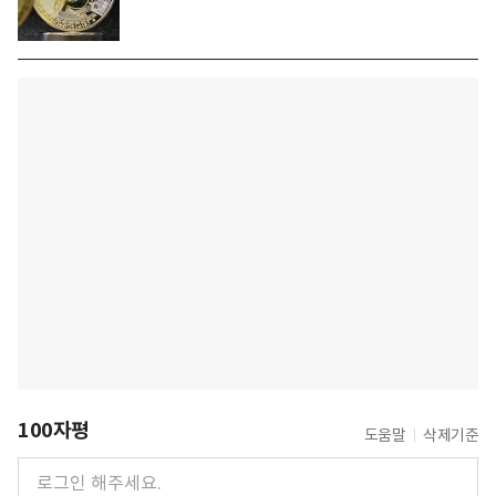
100자평
도움말
삭제기준