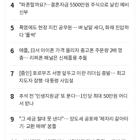
4
"파혼할까요?…결혼자금 5500만원 주식으로 날린 예비
신부
5
폭염에도 현장 지킨 공무원… 벼 낱알 세다, 화재 진압하
다 '풀썩'
6
애플, 日서 아이폰 가격 올리자 중고폰 주문량 2배 껑
충… 리퍼폰 패널은 신제품용 추월
7
[줌인] 호르무즈 서명 앞두고 이란 리더십 증발… 최고
지도자 잠행·대통령 사임설
8
추석 전 '민생지원금' 또 푼다…1인당 최대 50만원 어디
서 받나
9
"그 세금 절대 못 낸다"… 양도세 공포에 '제자리 갈아타
기·교환 매매' 꿈틀