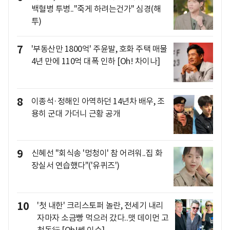
백혈병 투병.."죽게 하려는건가" 심경(해
투)
7
'부동산만 1800억' 주윤발, 호화 주택 매물
4년 만에 110억 대폭 인하 [Oh! 차이나]
8
이종석·정해인 아역하던 14년차 배우, 조
용히 군대 가더니 근황 공개
9
신혜선 "회식송 '멍청이' 참 어려워..집 화
장실서 연습했다"('유퀴즈')
10
'첫 내한' 크리스토퍼 놀란, 전세기 내리
자마자 소금빵 먹으러 갔다..맷 데이먼 고
척돔行 [Oh!쎈 이슈]