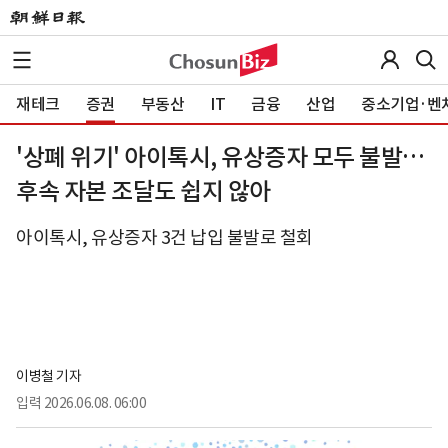
재테크
증권
부동산
IT
금융
산업
중소기업·벤
'상폐 위기' 아이톡시, 유상증자 모두 불발…
후속 자본 조달도 쉽지 않아
아이톡시, 유상증자 3건 납입 불발로 철회
이병철 기자
입력
2026.06.08. 06:00