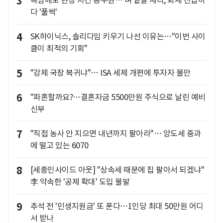
3
폭염에도 현장 지킨 공무원… 벼 낱알 세다, 화재 진압하
다 '풀썩'
4
SK하이닉스, 솔리다임 키우기 나선 이유는…"이번 사이
클이 최적의 기회"
5
"강제 국장 복귀냐"… ISA 세제 개편에 투자자 불만
6
"파혼할까요?…결혼자금 5500만원 주식으로 날린 예비
신부
7
"직접 농사 안 지으면 내년까지 팔아라"… 양도세 중과
에 떨고 있는 6070
8
[세종인사이드 아웃] "상속세 때문에 집 팔아서 되겠냐"
李 약속한 '공제 확대' 도입 불발
9
추석 전 '민생지원금' 또 푼다…1인당 최대 50만원 어디
서 받나