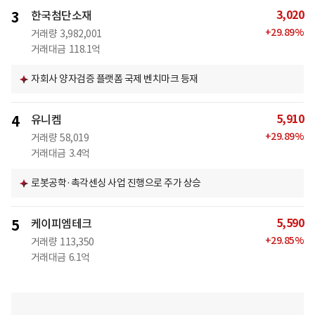
3,020
3
한국첨단소재
+
29.89
%
거래량
3,982,001
거래대금
118.1억
자회사 양자검증 플랫폼 국제 벤치마크 등재
5,910
4
유니켐
+
29.89
%
거래량
58,019
거래대금
3.4억
로봇공학·촉각센싱 사업 진행으로 주가 상승
5,590
5
케이피엠테크
+
29.85
%
거래량
113,350
거래대금
6.1억