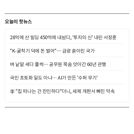
오늘의 핫뉴스
28억에 산 빌딩 450억에 내놨다, '투자의 신' 내린 서장훈
"K-굴착기 덕에 돈 벌어"… 금광 쏟아진 국가
벼 낱알 세다 풀썩… 공무원 목숨 앗아간 60년 관행
국민 초토화 일도 아냐… AI가 만든 '수퍼 무기'
李 "집 떠나는 건 잔인하다"더니, 세제 개편서 빠진 약속