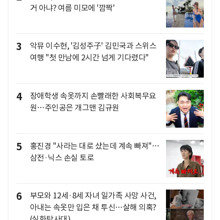
거 아냐? 여름 미모에 '깜짝'
3
악뮤 이수현, '김성주子' 김민국과 스위스
여행 "첫 만남에 2시간 넘게 기다렸다"
4
장애학생 속옷까지 손빨래한 사회복무요
원…주인공은 개그맨 김규원
5
홍진경 "사라는 대로 샀는데 계속 빠져"…
삼전·닉스 손실 토로
6
부모와 12세·8세 자녀 일가족 사망 사건,
아내는 속옷만 입은 채 투신…살해 의혹?
(실화탐사대)