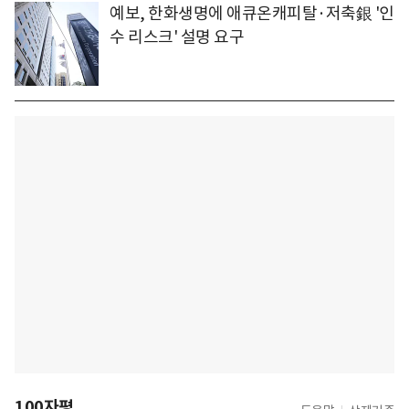
예보, 한화생명에 애큐온캐피탈·저축銀 '인
수 리스크' 설명 요구
100자평