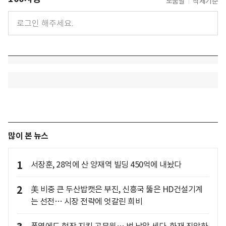
도움말
삭제기준
많이 본 뉴스
1
서장훈, 28억에 산 양재역 빌딩 450억에 내놨다
2
美 비중 큰 두산밥캣은 부진, 신흥국 뚫은 HD건설기계
는 선전… 시장 전략에 엇갈린 희비