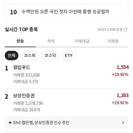
10
수백만원 오른 국민 첫차 아반떼 흥행 성공할까
실시간 TOP 종목
08.07 14:58
장중
상승
하락
거래대금
거래량
전체
코스피
코스닥
ETF
1,554
1
윙입푸드
+
29.93
%
거래량
332,068
거래대금
5.1억
1,203
2
상상인증권
+
29.91
%
거래량
1,378,706
거래대금
16.6억
Sh수협은행, 상상인증권 인수 추진