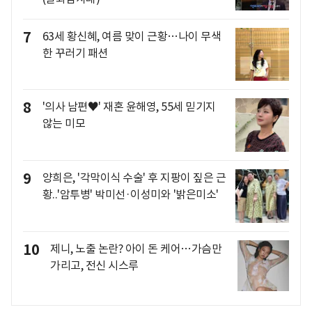
7
63세 황신혜, 여름 맞이 근황…나이 무색
한 꾸러기 패션
8
'의사 남편♥' 재혼 윤해영, 55세 믿기지
않는 미모
9
양희은, '각막이식 수술' 후 지팡이 짚은 근
황..'암투병' 박미선·이성미와 '밝은미소'
10
제니, 노출 논란? 아이 돈 케어…가슴만
가리고, 전신 시스루