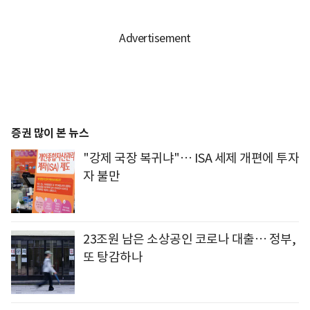
증권 많이 본 뉴스
"강제 국장 복귀냐"… ISA 세제 개편에 투자
자 불만
23조원 남은 소상공인 코로나 대출… 정부,
또 탕감하나