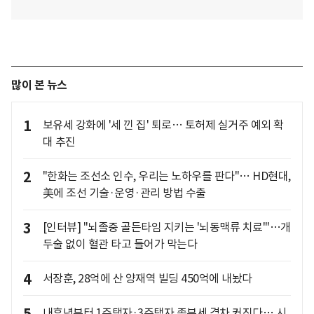
많이 본 뉴스
1
보유세 강화에 '세 낀 집' 퇴로… 토허제 실거주 예외 확
대 추진
2
"한화는 조선소 인수, 우리는 노하우를 판다"… HD현대,
美에 조선 기술·운영·관리 방법 수출
3
[인터뷰] "뇌졸중 골든타임 지키는 '뇌동맥류 치료'"…개
두술 없이 혈관 타고 들어가 막는다
4
서장훈, 28억에 산 양재역 빌딩 450억에 내놨다
내후년부터 1주택자·3주택자 종부세 격차 커진다… 시