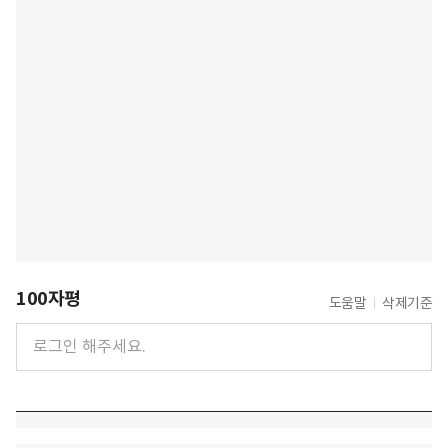
100자평
도움말
삭제기준