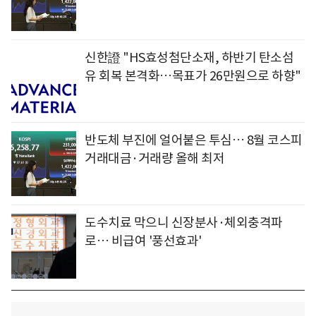
신한證 "HS효성첨단소재, 하반기 탄소섬
유 회복 본격화…목표가 26만원으로 하향"
반도체 부진에 얼어붙은 투심… 8월 코스피
거래대금·거래량 올해 최저
도수치료 막으니 신장분사·체외충격파
로… 비급여 '풍선효과'