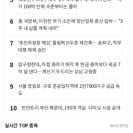
5
가 100억 안팎 수준부터는 줄어
6
美 국방부, 이란전 무기 소진에 방산업체 증산 압박… "3
주 내 납품 계획 내라"
7
'추진위원장 해임' 올림픽선수촌 재건축… 송파구, 직무
대행 체제 승인
8
압구정현대, 직접 증여가 매각 후 현금 증여보다 세금 7
억 덜 낸다…계산기 두드리는 강남 고령층
9
서울 영등포·구로 준공업지역에 2만7000가구 공급 속
도
10
반얀트리 부산 해운대, 195개 객실·다이닝 시설 공개
실시간 TOP 종목
08.09
장마감