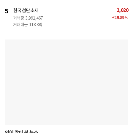
3,020
5
한국첨단소재
+
29.89
%
거래량
3,991,467
거래대금
118.3억
연예 많이 본 뉴스