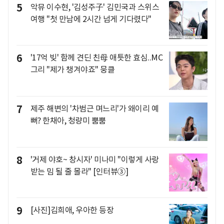
5
악뮤 이수현, '김성주子' 김민국과 스위스
여행 "첫 만남에 2시간 넘게 기다렸다"
6
'17억 빚' 함께 견딘 친母 애틋한 효심..MC
그리 "제가 챙겨야죠" 뭉클
7
제주 해변의 '차범근 며느리'가 왜이리 예
뻐? 한채아, 청량미 뿜뿜
8
'거제 야호~ 창시자' 미나미 "이렇게 사랑
받는 밈 될 줄 몰라" [인터뷰③]
9
[사진]김희애, 우아한 등장