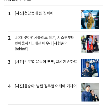
1
[사진]청담동에 뜬 김희애
2
'50대 맞아?' 샤를리즈 테론, 시스루부터
컷아웃까지...패션 아우라[지형준의
Behind]
3
[사진]김무열-윤승아 부부, 달콤한 손하트
4
[사진]윤승아, 남편 김무열 어깨에 기대어