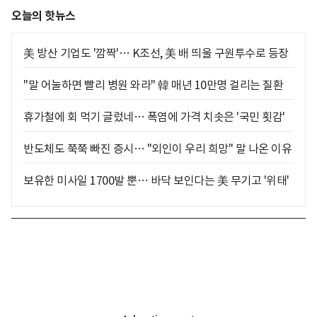
오늘의 핫뉴스
美 방산 기업도 '깜짝'… K조선, 美 배 띄울 구원투수로 등장
"말 어눌하면 빨리 병원 와라" 韓 매년 10만명 걸리는 질환
휴가철에 회 먹기 글렀네… 폭염에 가격 치솟은 '국민 횟감'
반도체도 쭉쭉 빠진 증시… "외인이 우리 희망" 말 나온 이유
보유한 미사일 1700발 뿐… 바닥 보인다는 美 무기고 '위태'