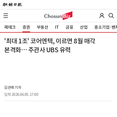
재테크
증권
부동산
IT
금융
산업
중소기업·벤
'최대 1조' 코어엔텍, 이르면 8월 매각
본격화… 주관사 UBS 유력
김관래 기자
입력
2026.06.05. 17:00