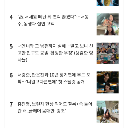
4
"故 서세원 떠난 뒤 연락 끊겼다"…서동
주, 동생과 절연 고백
5
내연녀와 그 남편까지 살해…알고 보니 신
고한 친구도 공범 '황당한 우정' (용감한 형
사들)
6
서강준, 안은진과 10년 장기연애 무드 포
착…'너말고다른연애' 첫 스틸컷 공개
7
홍진영, 브런치 한상 먹어도 잘록+쏙 들어
간 배..글래머 몸매만 '강조'