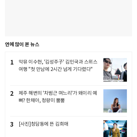
연예 많이 본 뉴스
1
악뮤 이수현, '김성주子' 김민국과 스위스
여행 "첫 만남에 2시간 넘게 기다렸다"
2
제주 해변의 '차범근 며느리'가 왜이리 예
뻐? 한채아, 청량미 뿜뿜
3
[사진]청담동에 뜬 김희애