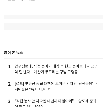
많이 본 뉴스
1
압구정현대, 직접 증여가 매각 후 현금 증여보다 세금 7
억 덜 낸다…계산기 두드리는 강남 고령층
2
[르포] 부동산 공급 대책에 뜨거운 감자된 '용산공원'…
시민들은 "녹지 지켜야"
3
"직접 농사 안 지으면 내년까지 팔아라"… 양도세 중과
에 떨고 있는 6070