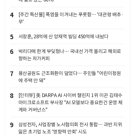
4
[주간 특산물] 폭염을 이겨내는 푸릇함… '대관령 배추·
무'
5
서장훈, 28억에 산 양재역 빌딩 450억에 내놨다
6
박리다매 한계 부딪혔나… 국내선 가격 올리고 해외로
향하는 저가커피
7
용산공원도 근조화환이 덮었다… 주민들 "어린이정원
에 주택 안 돼"
8
[인터뷰] 美 DARPA AI 사이버 챌린지 1위 이끈 김태수
마이크로소프트 부사장 "AI 모델보다 중요한건 운영 체
계와 거버넌스"
9
삼성전자, 사업장별 노사협의회 전사 통합… 과반 지위
잃은 초기업 노조 '영향력 만회' 시도