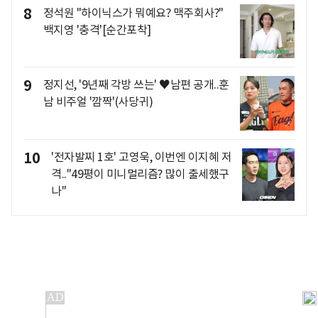
8
정석원 "하이닉스가 뭐예요? 맥주회사?"
백지영 '충격'[순간포착]
9
정지선, '9년째 각방 쓰는' ♥남편 공개..훈
남 비주얼 '깜짝'(사당귀)
10
'전자발찌 1호' 고영욱, 이번엔 이지혜 저
격.."49평이 미니멀리즘? 많이 출세했구
나"