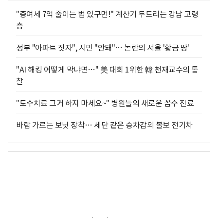
"증여세 7억 줄이는 법 있구먼!" 계산기 두드리는 강남 고령
층
정부 "아파트 짓자", 시민 "안돼"… 논란의 서울 '황금 땅'
"AI 해킹 어떻게 막냐면…" 美 대회 1위한 韓 천재교수의 통
찰
"도수치료 그거 하지 마세요~" 병원들의 새로운 꼼수 진료
바람 가르는 보닛 장착… 세단 같은 승차감의 볼보 전기차