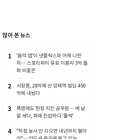
많이 본 뉴스
1
'음악 앱'이 넷플릭스와 어깨 나란
히… 스포티파이 유료 이용자 3억 돌
파 비결은
2
서장훈, 28억에 산 양재역 빌딩 450
억에 내놨다
3
폭염에도 현장 지킨 공무원… 벼 낱
알 세다, 화재 진압하다 '풀썩'
4
"직접 농사 안 지으면 내년까지 팔아
라"… 양도세 중과에 떨고 있는