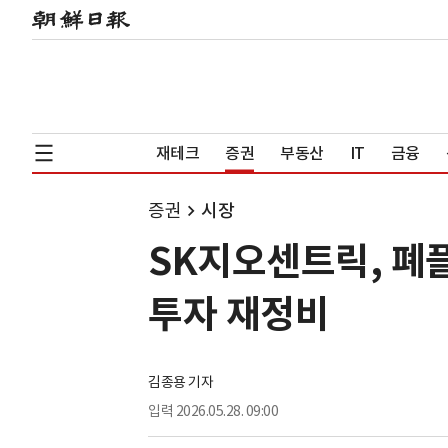
재테크
증권
부동산
IT
금융
증권
시장
SK지오센트릭, 폐
투자 재정비
김종용 기자
입력
2026.05.28. 09:00