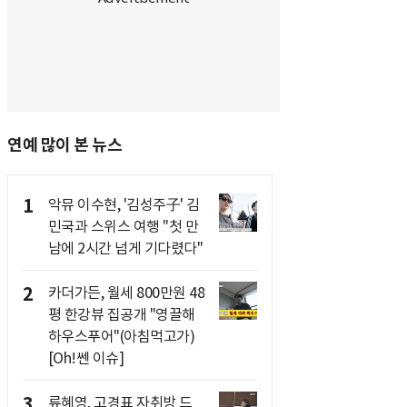
연예 많이 본 뉴스
1
악뮤 이수현, '김성주子' 김
민국과 스위스 여행 "첫 만
남에 2시간 넘게 기다렸다"
2
카더가든, 월세 800만원 48
평 한강뷰 집공개 "영끌해
하우스푸어"(아침먹고가)
[Oh!쎈 이슈]
3
류혜영, 고경표 자취방 드