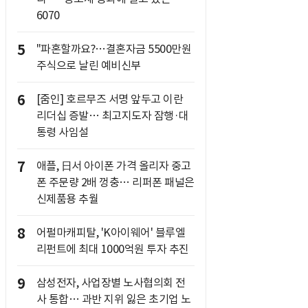
6070
5
"파혼할까요?…결혼자금 5500만원
주식으로 날린 예비신부
6
[줌인] 호르무즈 서명 앞두고 이란
리더십 증발… 최고지도자 잠행·대
통령 사임설
7
애플, 日서 아이폰 가격 올리자 중고
폰 주문량 2배 껑충… 리퍼폰 패널은
신제품용 추월
8
어펄마캐피탈, 'K아이웨어' 블루엘
리펀트에 최대 1000억원 투자 추진
9
삼성전자, 사업장별 노사협의회 전
사 통합… 과반 지위 잃은 초기업 노