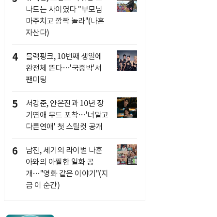
나드는 사이였다 "부모님
마주치고 깜짝 놀라"(나혼
자산다)
4
블랙핑크, 10번째 생일에
완전체 뜬다…'국중박'서
팬미팅
5
서강준, 안은진과 10년 장
기연애 무드 포착…'너말고
다른연애' 첫 스틸컷 공개
6
남진, 세기의 라이벌 나훈
아와의 아찔한 일화 공
개…"영화 같은 이야기"(지
금 이 순간)