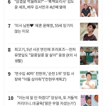
6
"삼겹살 먹을래요?"…'흑백요리사' 김도
윤 셰프, 배우 김서연과 4년째 열애
7
'의사 남편♥' 재혼 윤해영, 55세 믿기지
않는 미모
8
최고기, 5년 사귄 연인에 프러포즈…전처
유깻잎도 "알콩달콩 잘 살아" 응원 (X의 사
생활)
9
'연수입 40억' 전현무, '순천 1위' 맛집 사
장에 "아들 삼아줘"('전현무계획2')
10
"아는데 말 안 하겠다" 양상국, 또 거들먹
거리더니..대굴욕('왕은 무얼 자셨는가')