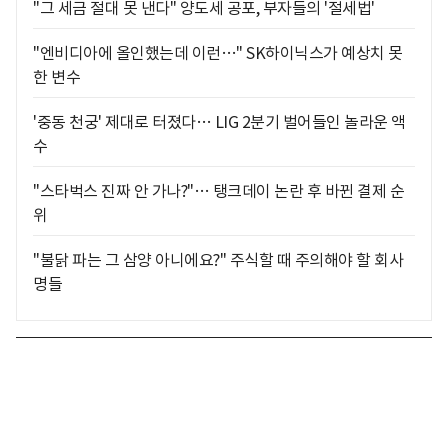
"그 세금 절대 못 낸다" 양도세 공포, 부자들의 '절세법'
"엔비디아에 올인했는데 이런…" SK하이닉스가 예상치 못
한 변수
'중동 천궁' 제대로 터졌다… LIG 2분기 벌어들인 놀라운 액
수
"스타벅스 진짜 안 가나?"… 탱크데이 논란 후 바뀐 결제 순
위
"불닭 파는 그 삼양 아니에요?" 주식할 때 주의해야 할 회사
명들