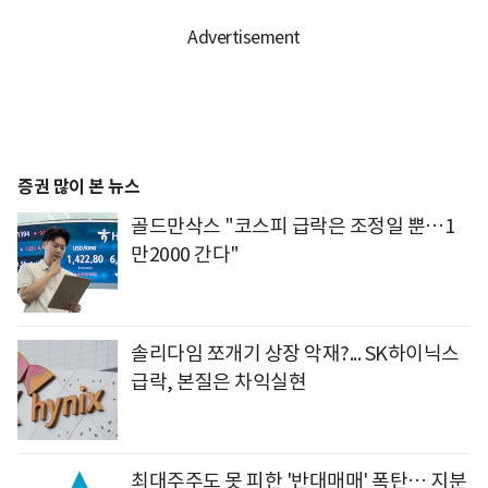
증권 많이 본 뉴스
골드만삭스 "코스피 급락은 조정일 뿐…1
만2000 간다"
솔리다임 쪼개기 상장 악재?... SK하이닉스
급락, 본질은 차익실현
최대주주도 못 피한 '반대매매' 폭탄… 지분