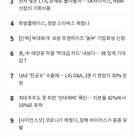
3
먼저 맺은 LTA, 손해로 돌아올까… SK하이닉스, HBM
선점의 기회비용
4
투썸플레이스, 정말 스타벅스 제쳤나
5
[단독] 부대찌개·보쌈 프랜차이즈 '놀부' 기업회생 신청
6
美, 中 태양광 막을 '역대급 카드' 내놨다… 韓 업계 기대
감↑
7
UAE '천궁Ⅱ' 수출에… LIG D&A, 2분기 영업익 30% 성
장
8
최대주주도 못 피한 '반대매매' 폭탄… 지분율 42%에서
18%로 추락
9
[사이언스샷] 코로나가 깨웠다, 잠복 바이러스가 중증 유
발