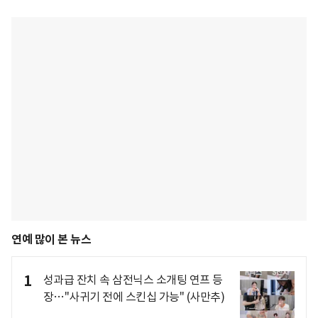
연예 많이 본 뉴스
1
성과급 잔치 속 삼전닉스 소개팅 연프 등
장…"사귀기 전에 스킨십 가능" (사만추)