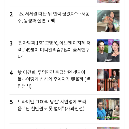
2
"故 서세원 떠난 뒤 연락 끊겼다"…서동
주, 동생과 절연 고백
3
'전자발찌 1호' 고영욱, 이번엔 이지혜 저
격.."49평이 미니멀리즘? 많이 출세했구
나"
4
故 이건희, 투명인간 취급받던 셋째아
들…어떻게 삼성의 후계자가 됐을까 (셀
럽병사)
5
브라이언, '100억 탕진' 서인영에 부러
움.."난 천만원도 못 벌어" (개과천선)