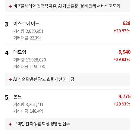
비즈플레이와 전략적 제휴, AI 기반 출장·경비 관리 서비스 고도화
928
3
이스트에이드
+
29.97
%
거래량
2,620,951
거래대금
22.3억
9,940
4
매드업
+
29.93
%
거래량
13,028,020
거래대금
1190.7억
AI 기술 활용한 광고 효율 개선 기대감
4,775
5
본느
+
29.93
%
거래량
3,261,711
거래대금
148.4억
구미현 전 아워홈 회장 경영권 인수