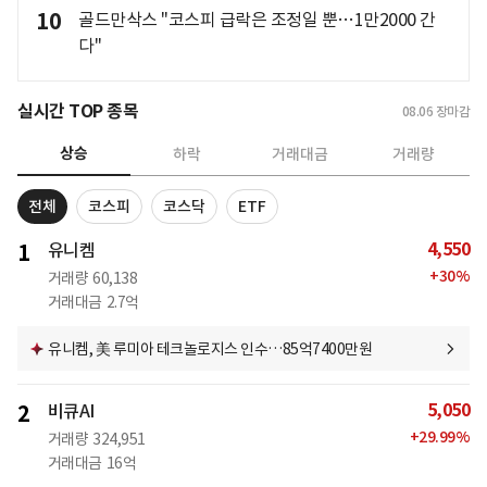
10
골드만삭스 "코스피 급락은 조정일 뿐…1만2000 간
다"
실시간 TOP 종목
08.06
장마감
상승
하락
거래대금
거래량
전체
코스피
코스닥
ETF
4,550
1
유니켐
+
30
%
거래량
60,138
거래대금
2.7억
유니켐, 美 루미아 테크놀로지스 인수…85억7400만원
5,050
2
비큐AI
+
29.99
%
거래량
324,951
거래대금
16억