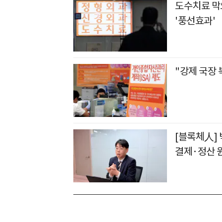
도수치료 막
'풍선효과'
"강제 국장 
[블록체人]
결제·정산 