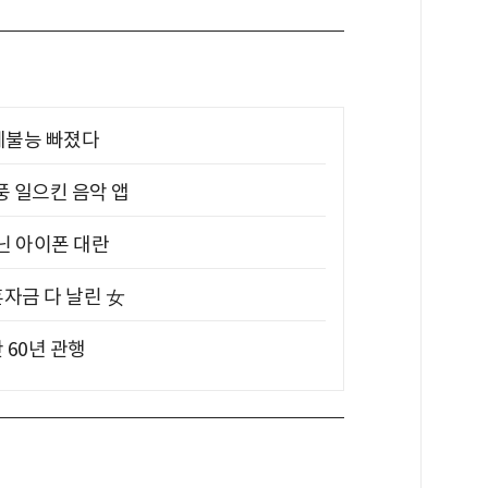
제불능 빠졌다
풍 일으킨 음악 앱
아닌 아이폰 대란
혼자금 다 날린 女
 60년 관행