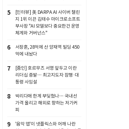
5
[인터뷰] 美 DARPA AI 사이버 챌린
지 1위 이끈 김태수 마이크로소프트
부사장 "AI 모델보다 중요한건 운영
체계와 거버넌스"
6
서장훈, 28억에 산 양재역 빌딩 450
억에 내놨다
7
[줌인] 호르무즈 서명 앞두고 이란
리더십 증발… 최고지도자 잠행·대
통령 사임설
8
박리다매 한계 부딪혔나… 국내선
가격 올리고 해외로 향하는 저가커
피
9
'음악 앱'이 넷플릭스와 어깨 나란