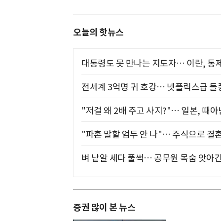
오늘의 핫뉴스
대통령도 못 만나는 지도자… 이란, 통
전세계 3억명 귀 호강… 넷플릭스급 돌
"저걸 왜 2배 주고 사지?"… 일본, 때
"파혼 말할 엄두 안 나"… 주식으로 결
벼 낱알 세다 풀썩… 공무원 목숨 앗아간
증권 많이 본 뉴스