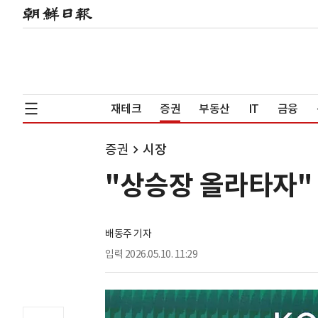
재테크
증권
부동산
IT
금융
증권
시장
"상승장 올라타자" 
배동주 기자
입력
2026.05.10. 11:29