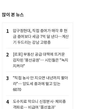
많이 본 뉴스
1
압구정현대, 직접 증여가 매각 후 현
금 증여보다 세금 7억 덜 낸다…계산
기 두드리는 강남 고령층
2
[르포] 부동산 공급 대책에 뜨거운
감자된 '용산공원'… 시민들은 "녹지
지켜야"
3
"직접 농사 안 지으면 내년까지 팔아
라"… 양도세 중과에 떨고 있는
6070
4
도수치료 막으니 신장분사·체외충
격파로… 비급여 '풍선효과'