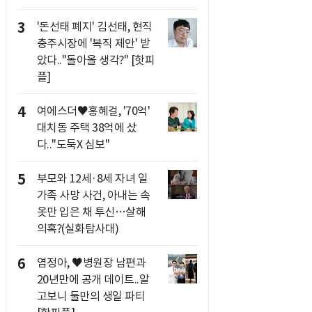
3
'돈선태 폐지' 김선태, 현직
충주시장에 '복직 제안' 받
았다.."돌아올 생각?" [핫피
플]
4
여에스더♥홍혜걸, '70억'
대치동 주택 38억에 샀
다.."도둑X 심보"
5
부모와 12세·8세 자녀 일
가족 사망 사건, 아내는 속
옷만 입은 채 투신…살해
의혹?(실화탐사대)
6
염정아, ♥병원장 남편과
20년만에 공개 데이트..알
고보니 둘만의 생일 파티