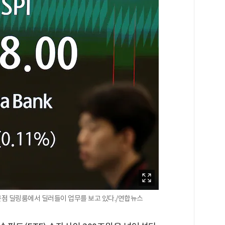
본점 딜링룸에서 딜러들이 업무를 보고 있다./연합뉴스