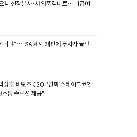
으니 신장분사·체외충격파로… 비급여
복귀냐"… ISA 세제 개편에 투자자 불만
 박상훈 비토즈 CSO "원화 스테이블코인
원스톱 솔루션 제공"