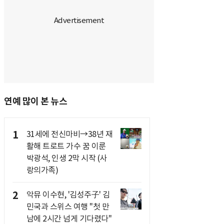
연예 많이 본 뉴스
1
31세에 전신마비→38년 재
활해 트로트 가수 꿈 이룬
박광석, 인생 2막 시작 (사
랑의가족)
2
악뮤 이수현, '김성주子' 김
민국과 스위스 여행 "첫 만
남에 2시간 넘게 기다렸다"